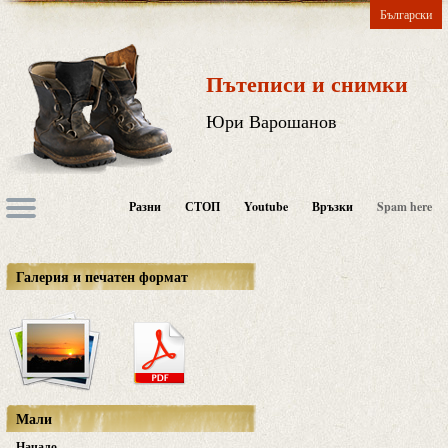
Български
Пътеписи и снимки
Юри Варошанов
Разни
СТОП
Youtube
Връзки
Spam here
Галерия и печатен формат
Мали
Начало