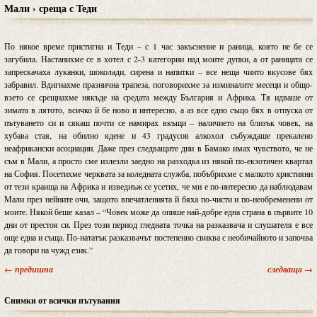
Мали › среща с Теди
По някое време пристигна и Теди – с 1 час закъснение и раница, която не бе се
загубила. Настанихме се в хотел с 2-3 категории над моите дупки, а от раницата се
запрескачаха луканки, шоколади, сирена и напитки – все неща чиито вкусове бях
забравил. Вдигнахме празнична трапеза, поговорихме за изминалите месеци и общо-
взето се срещнахме някъде на средата между България и Африка. Тя идваше от
зимата в лятото, всичко й бе ново и интересно, а аз все едно също бях в отпуска от
пътуването си и сякаш почти се намирах вкъщи – наличието на близък човек, на
хубава стая, на обилно ядене и 43 градусов алкохол събуждаше прекалено
неафрикански асоциации. Даже през следващите дни в Бамако имах чувството, че не
съм в Мали, а просто сме излезли заедно на разходка из някой по-екзотичен квартал
на София. Посетихме черквата за коледната служба, побъбрихме с малкото християни
от тези краища на Африка и изведнъж се усетих, че ми е по-интересно да наблюдавам
Мали през нейните очи, защото впечатленията й бяха по-чисти и по-необременени от
моите. Някой беше казал – “Човек може да опише най-добре една страна в първите 10
дни от престоя си. През този период гледната точка на разказвача и слушателя е все
още една и съща. По-нататък разказвачът постепенно свиква с необичайното и започва
да говори на чужд език.”
← предишна
следваща →
Снимки от всички пътувания