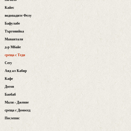
Кайес
водопадите Фелу
Бафулабе
Търговийка
Манантали
д-р Мбайе
среща с Теди
Сегу
Аид ал Кабир
Кафе
Догон
Баобаб
Мали › Дженне
среща с Домосед
Послепис