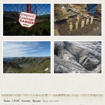
Разни
·
СТОП
·
Youtube
·
Връзки
·
Spam also here