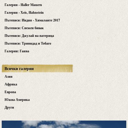
Галерия - Haller Mauern
Галерия - Xeis, Hahnstein
Пътеписи: Индия - Хималаите 2017
Пътеписи: Снежен бивак
Пътеписи: Джулай на патерица
Пътеписи: Тринидад и Тобаго
Галерии: Гаяна
Всички галерии
Азия
Африка
Европа
Южна Америка
Други