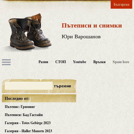
Български
Пътеписи и снимки
Юри Варошанов
Разни
СТОП
Youtube
Връзки
Spam here
Последнo от:
Пътепис: Гриминг
Пътеписи: Бад Гастайн
Галерия - Totes Gebirge 2023
Галерия - Haller Mauern 2023