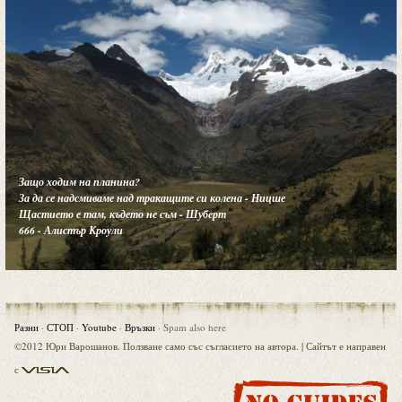
Защо ходим на планина?
За да се надсмиваме над тракащите си колена - Ницше
Щастието е там, където не съм - Шуберт
666 - Алистър Кроули
Разни
·
СТОП
·
Youtube
·
Връзки
·
Spam also here
©2012 Юри Варошанов. Ползване само със съгласието на автора. |
Сайтът е направен
Visia
с