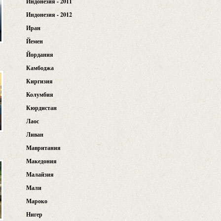
Индонезия - 2011
Индонезия - 2012
Иран
Йемен
Йордания
Камбоджа
Киргизия
Колумбия
Кюрдистан
Лаос
Ливан
Мавритания
Македония
Малайзия
Мали
Мароко
Нигер