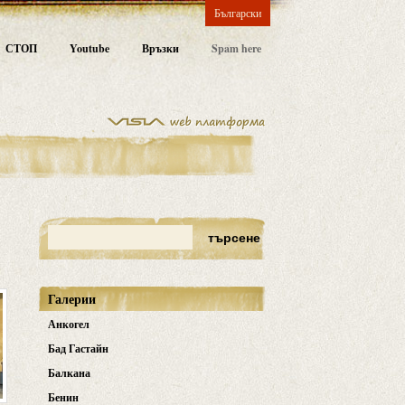
Български
СТОП
Youtube
Връзки
Spam here
Галерии
Анкогел
Бад Гастайн
Балкана
Бенин