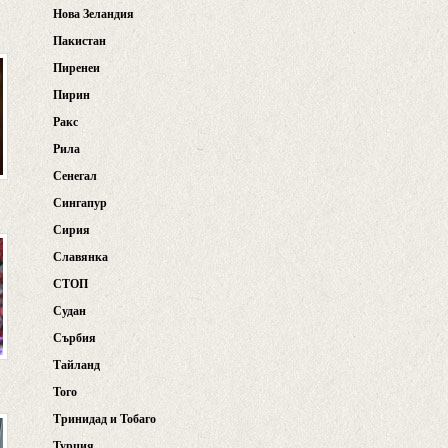
Нова Зеландия
Пакистан
Пиренеи
Пирин
Ракс
Рила
Сенегал
Сингапур
Сирия
Славянка
СТОП
Судан
Сърбия
Тайланд
Того
Тринидад и Тобаго
Турция