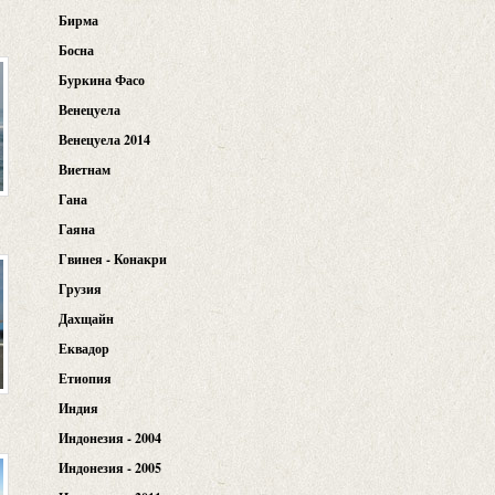
Бирма
Босна
Буркина Фасо
Венецуела
Венецуела 2014
Виетнам
Гана
Гаяна
Гвинея - Конакри
Грузия
Дахщайн
Еквадор
Етиопия
Индия
Индонезия - 2004
Индонезия - 2005