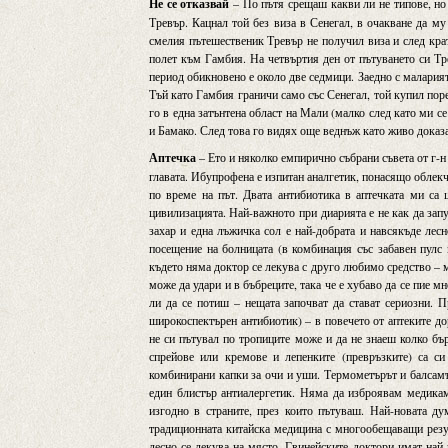
Не се отказвай
– По пътя срещаш какви ли не типове, но
Тревър. Кацнал той без виза в Сенегал, в очакване да му
смелия пътешественик Тревър не получил виза и след крат
полет към Гамбия. На четвъртия ден от пътуването си Тре
период обикновено е около две седмици. Заедно с малария
Тъй като Гамбия граничи само със Сенегал, той купил пор
го в една затънтена област на Мали (малко след като ми с
и Бамако. След това го видях още веднъж като живо доказа
Аптечка
– Ето и няколко емпирично събрани съвета от г-н 
главата. Ибупрофена е изпитан аналгетик, понасящо облек
по време на път. Двата антибиотика в аптечката ми са
цивилизацията. Най-важното при диарията е не как да зап
захар и една лъжичка сол е най-добрата и навсякъде лесн
посещение на болницата (в комбинация със забавен пулс 
където няма доктор се лекува с друго любимо средство – 
може да удари и в бъбреците, така че е хубаво да се пие м
ли да се потиш – нещата започват да стават сериозни. 
широкоспектърен антибиотик) – в повечето от аптеките до
не си пътувал по тропиците може и да не знаеш колко бър
спрейове или кремове и лепенките (превръзките) са с
комбинирани капки за очи и уши. Термометърът и балсамъ
един блистър антиалергетик. Няма да изброявам медикам
изгодно в страните, през които пътуваш. Най-новата ду
традиционната китайска медицина с многообещаващи резул
лесно се лекува на място. Гвинейските доктори имат най-