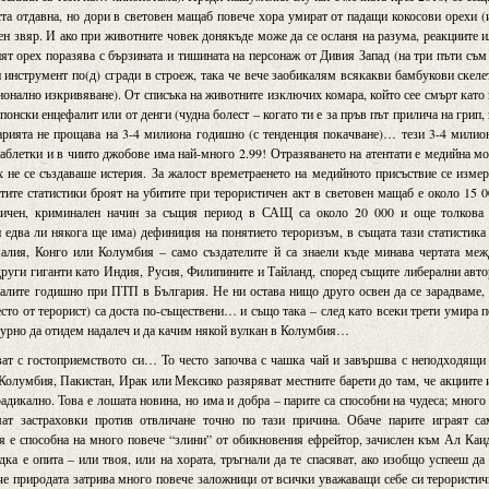
та отдавна, но дори в световен мащаб повече хора умират от падащи кокосови орехи (
ен звяр. И ако при животните човек донякъде може да се осланя на разума, реакциите 
ият орех поразява с бързината и тишината на персонаж от Дивия Запад (на три пъти съм
 инструмент по(д) сгради в строеж, така че вече заобикалям всякакви бамбукови скеле
ионално изкривяване). От списъка на животните изключих комара, който сее смърт като
онски енцефалит или от денги (чудна болест – когато ти е за пръв път прилича на грип,
рията не прощава на 3-4 милиона годишно (с тенденция покачване)… тези 3-4 милио
 таблетки и в чиито джобове има най-много 2.99! Отразяването на атентати е медийна м
х не се създаваше истерия. За жалост времетраенето на медийното присъствие се изме
тите статистики броят на убитите при терористичен акт в световен мащаб е около 15 
заичен, криминален начин за същия период в САЩ са около 20 000 и още толкова 
 едва ли някога ще има) дефиниция на понятието тероризъм, в същата тази статистика
алия, Конго или Колумбия – само създателите й са знаели къде минава чертата меж
други гиганти като Индия, Русия, Филипините и Тайланд, според същите либерални авт
налите годишно при ПТП в България. Не ни остава нищо друго освен да се зарадваме,
сто от терорист) са доста по-съществени… и също така – след като всеки трети умира 
игурно да отидем надалеч и да качим някой вулкан в Колумбия…
ат с гостоприемството си… То често започва с чашка чай и завършва с неподходящи
Колумбия, Пакистан, Ирак или Мексико разяряват местните барети до там, че акциите
адикално. Това е лошата новина, но има и добра – парите са способни на чудеса; много
мат застраховки против отвличане точно по тази причина. Обаче парите играят са
Tя е способна на много повече “злини” от обикновения ефрейтор, зачислен към Ал Каи
дка е опита – или твоя, или на хората, тръгнали да те спасяват, ако изобщо успееш да
 че природата затрива много повече заложници от всички уважаващи себе си терористи