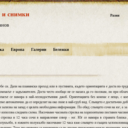
 и снимки
Разни
анов
ка
Европа
Галерии
Бележки
бе си. Дали на планински преход или в пустинята, където ориентацията е доста по-тру
омпасът е задължителен. Доста често изобщо не се налага да го ползвам, но при обла
мпасът се намира в най-леснодостъпния джоб. Ориентацията без компас е нещо, с ко
реме автоматично да се определят на око поне в най-груб вид. Слънцето е достатъчно до
 и залязва на запад е цялата необходима информация. По обяд слънцето сочи на юг, а за
е използва следната схема. Насочваме часовата стрелка на хоризонтално поставен часов
стрелка и 12 часа сочи в направление север – юг. Юг се намира в страната близка
 полукълбо, в южното полукълбо насочваме 12 часа към слънцето и същата ъглополовящ
м слънцето. Тези два примера за начинаещи са по-трудно приложими между тропиците, ког