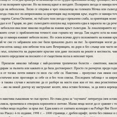
ст на полярните кръгове. Но на помощ идват и звездите. Полярната звезда се намира по
зди на небосклона. Лесно се открива и чрез показалеца на голямата Мечка или съзвез
везда става все по-неприложима за ориентация над полярния кръг, където се намира то
 нарича Сигма Октантис, но тъй като тази звезда е прекалено слаба, за ориентация може
ал и от Гърция, но днес съзвездието изплува над хоризонта едва в паралела на (да реч
 небосклон има поне няколко подобни на южния кръст съзвездия. За локализирането му
които сочат (с приблизителна точност) към горната му звезда. Там където оста на юж
леца се намира южният небесен полюс. Но освен всичко друго положението на южния кр
ай че сме го забравили или сме били прекалено дълго на път. За ориентация могат да
чи изток-запад) или небесни тела като Вечерницата, но дори и без слънце или чисто н
 мъх, плътността на дървесните кръгове или даже посоката на реките в местности, чи
лното определяне на посоките е от съществена полза в непознат терен.
Прилагам няколко таблици с най-различни тропически болести – симптоми, ваксин
ендирам за пълнота или каквато и да била достоверност. Просто ги разчертах преди год
 и от тогава почти винаги ги нося със себе си. Наистина – пропуснал съм някои си
статъчно ясно проговаря за себе си и без този списък. Последната таблица е за широ
 в такива случаи е желателно да се разбере на място към кои от тях има резистентно
– ако на някой доктор му настръхнат косите, нека остави бележка, за да внеса корекц
то наистина съжалявам че съм прочел. Не става дума за “скучната” литература (нея оста
овлияла, променила и отворила хоризонти и светове. Малко неща могат да се сравнят с т
четейки нещо подобно за пръв път. Една книга от златната колекция е на Робърт Янг Пел
us Places) 4-то издание, 1998 г. – 1000 страници, с дребен шрифт, почти без снимки и 