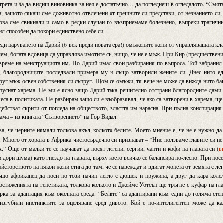
трета и за да видиш виновника за нея е достатъчно… да погледнеш в огледалото. “Смя
н, защото сякаш сме доживотно отвлечени от грешните си представи, от незнанието си,
това сме свикнали и само в редки случаи го възприемаме болезнено, въпреки трагичн
л способен да покори единствено себе си.
еди царуването на Дарий (6 век преди новата ера!) омъжените жени от управляващата кл
ечем, богата вдовица да управлява имотите си, нищо, че не е мъж. При Кир (предшествен
о време на менструацията им. Но Дарий имал свои разбирания по въпроса. Той забранил
о, благородниците последвали примера му и също затворили жените си. Днес нито е
друг мъж освен собствения си съпруг. Щом се омъжи, тя вече не може да вижда нито б
напуснат харема. Не ми е ясно защо Дарий така решително отстрани благородните дами
еса в политиката. Не разбирам защо си е въобразявал, че ако са затворени в харема, ще
действат скрити от погледа на обществото, властта им нарасна. При пълна конспирация
тама – из книгата “Сътворението” на Гор Видал.
а, че черните нямали толкова акъл, колкото белите. Моето мнение е, че не е нужно да
а. Много от хората в Африка чистосърдечно си признават – “Ние ползваме главите си не
.” Още от малки те се научават да носят легени, сергии, чанти и кофи на главата си (
в
и дори шума) като гнездо на главата, върху което всичко се балансира по-лесно. При нос
йсторството на някои жени стига до там, че се навеждат и вдигат монета от земята с ле
ъщо африканец да носи по този начин легло с дюшек и пружина, а друг да кара коле
остиженията на генетиката, толкова колкото и Джеймс Уотсън ще тръгне с куфар на гл
ка за адаптация към околната среда. “Белите” са адаптирани към едни до голяма сте
 изгубили инстинктите за оцеляване сред дивото. Кой е по-интелигентен може да к