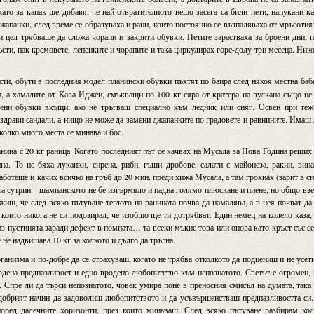
ато за капак ще добавя, че най-отвратителното нещо засега са били пети, напукани к
джапанки, след време се образуваха и рани, които постоянно се възпаляваха от мръсотия
и цел трябваше да сложа чорапи и закрити обувки. Петите зарастваха за броени дни, 
ъсти, пак кремовете, лепенките и чорапите и така циркулирах горе-долу три месеца. Ник
сти, обути в последния модел планински обувки пъхтят по баира след някоя местна баб
и, а хамалите от Кава Иджен, смъкващи по 100 кг сяра от кратера на вулкана също не
рени обувки вкъщи, ако не тръгваш специално към ледник или сняг. Освен при теж
здрави сандали, а нищо не може да замени джапанките по градовете и равнините. Имаш
колко много места се минава и бос.
анина с 20 кг раница. Когато последният път се качвах на Мусала за Нова Година реших
а. То не бяха луканки, сирена, риби, гъши дробове, салати с майонеза, ракии, вин
ботеше и качих всичко на гръб до 20 мин. преди хижа Мусала, а там грохнах (зарит в с
ата сутрин – шампанското не бе изгърмяло и падна голямо плюскане и пиене, но общо-вз
жиш, че след всяко пътуване теглото на раницата почва да намалява, а в нея почват да
които никога не си подозирал, че изобщо ще ти дотрябват. Един немец на колело каза,
из пустинята заради дефект в помпата… та всеки мъкне това или онова като кръст със с
е не надвишава 10 кг за колкото и дълго да тръгна.
ганизма и по-добре да се страхуваш, когато не трябва отколкото да подцениш и не усе
родена предпазливост и едно вродено любопитство към непознатото. Светът е огромен,
 Спре ли да търси непознатото, човек умира поне в преносния смисъл на думата, така
добрият начин да задоволиш любопитството и да усъвършенстваш предпазливостта си
поред далечните хоризонти, през които минаваш. След всяко пътуване разбирам кол