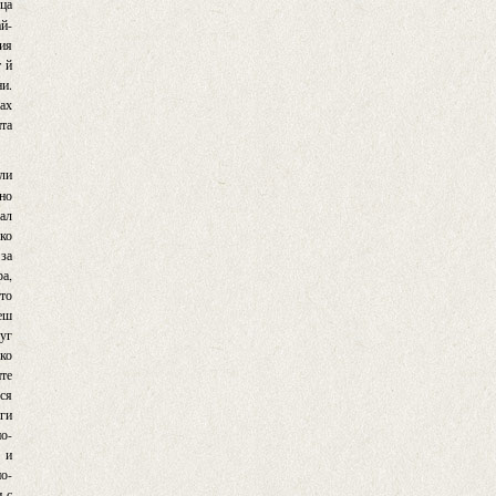
еца
ай-
щия
т й
ни.
нах
ита
оли
йно
нал
лко
 за
ра,
ето
неш
руг
Ако
ите
ся
аги
по-
а и
по-
и с