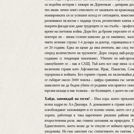
за подобна история с хижаря на Дерменкая – датирана дос
тях имам личен опит) отколкото от захапката на кръвожад
екипировката си за успешен изход от ситуацията, кокосов
разминавал на косъм с падаща тухла, респективно камък и
покрити фасади или даже трудещите се на стълба – профес
време на световна война. Дори без да броим умрелите от яп
повтори ли – имаш големи шансове да си заминеш), мала
чието лечение струва 3-4 долара за доктор, спринцовка и
от 20 години. Едва ли щеше да има атентати, ако след тя
според количеството на труповете. Дори според най-разду
годишно (с тенденция покачване). Убитите по най-про
самоубилите се – пак в САЩ. Тъй като все още няма (а и
включени страни като Афганистан, Ирак, Пакистан, Сом
тероризма и войната. Без горните страни, но включвайки 
се събират около 2000 човека – цифра сравнима със заги
шансовете ни да бъдем убити от роднина или приятел (вме
юргана вкъщи и пак толкова – по болниците, е далеч по-с
Хайде, заповядай на гости!
– Има хора, които прекаляв
всеки кадри по Ал-Джазира. А домакините в страни като 
освобождават заложниците и от всичко земно, което си е р
хората, работещи в така наречените рискови райони и
второстепенна роля, ако станеш заложник на природата. 
Единственото, което може да те откупи от нейната прегръ
уведомиш. Не съм запознат със статистиките, но смятам,