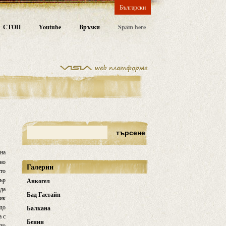
Български
СТОП
Youtube
Връзки
Spam here
дна
чно
Галерии
ето
бър
Анкогел
 да
Бад Гастайн
ник
 до
Балкана
а с
Бенин
ато