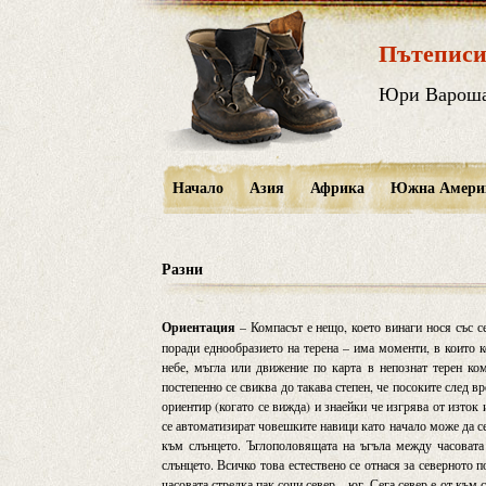
Пътеписи
Юри Варош
Начало
Азия
Африка
Южна Амери
Разни
Ориентация
– Компасът е нещо, което винаги нося със се
поради еднообразието на терена – има моменти, в които к
небе, мъгла или движение по карта в непознат терен ко
постепенно се свиква до такава степен, че посоките след в
ориентир (когато се вижда) и знаейки че изгрява от изток
се автоматизират човешките навици като начало може да с
към слънцето. Ъглополовящата на ъгъла между часовата 
слънцето. Всичко това естествено се отнася за северното
часовата стрелка пак сочи север – юг. Сега север е от къ