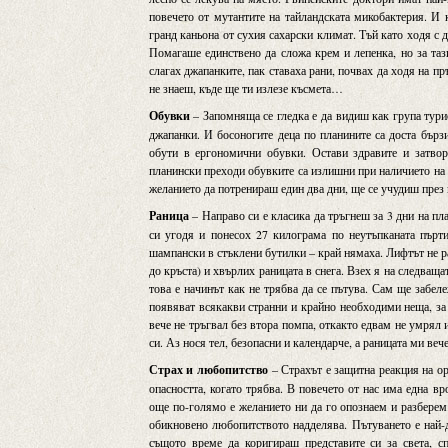
повечето от мутантите на тайландската микобактерия. И к
гранд каньона от сухия сахарски климат. Тъй като ходя с 
Помагаше единствено да сложа крем и лепенка, но за таз
слагах джапанките, пак ставаха рани, почвах да ходя на пр
не знаеш, къде ще ти излезе късмета…
Обувки
– Запомняща се гледка е да видиш как група тури
джапанки. И босоногите деца по планините са доста бърз
обути в ергономични обувки. Остави здравите и затво
планински преходи обувките са излишни при наличието на 
желанието да потренираш един два дни, ще се учудиш през 
Раница
– Направо си е класика да тръгнеш за 3 дни на пл
си угодя и понесох 27 килограма по неутъпканата пъртин
шампански в стъклени бутилки – край нямаха. Лифтът не ра
до кръста) и хвърлих раницата в снега. Взех я на следващ
това е начинът как не трябва да се пътува. Сам ще забеле
появяват всякакви странни и крайно необходими неща, за 
вече не тръгвал без втора помпа, откакто едвам не умрял 
си. Аз нося тел, безопасни и календарче, а раницата ми веч
Страх и любопитство
– Страхът е защитна реакция на ор
опасността, когато трябва. В повечето от нас има една в
още по-голямо е желанието ни да го опознаем и разберем.
обикновено любопитството надделява. Пътуването е най-
същото време да коригираш представите си за света, с