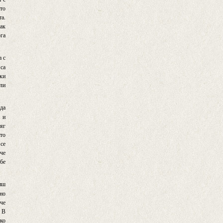
ато
та.
пак
ога
а с
 са
ки
 ли
 да
а и
няг
ето
 се
 че
ебе
тиш
 но
 че
. В
ко