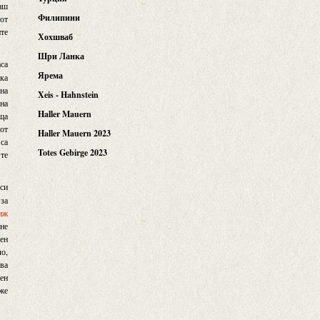
таш
Филипини
 от
ите
Хохшваб
Шри Ланка
аса
Ярема
ика
 на
Xeis - Hahnstein
дна
Haller Mauern
аща
 от
Haller Mauern 2023
 са
Totes Gebirge 2023
 те
 си
 за
иж
ене
ген
ло,
ава
пен
аже