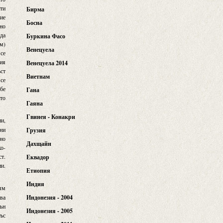
чти
Бирма
дие
Босна
чно
 да
Буркина Фасо
ем)
Венецуела
 се
ния
Венецуела 2014
ъст
Виетнам
 се
ебе
Гана
ито
Гаяна
Гвинея - Конакри
и,
ини
Грузия
лно
Дахщайн
ко-
ст.
Еквадор
ии.
Етиопия
Индия
вям
ова
Индонезия - 2004
тън
Индонезия - 2005
със