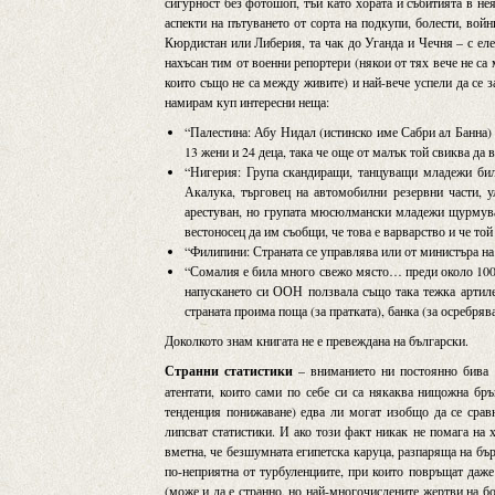
сигурност без фотошоп, тъй като хората и събитията в не
аспекти на пътуването от сорта на подкупи, болести, вой
Кюрдистан или Либерия, та чак до Уганда и Чечня – с еле
нахъсан тим от военни репортери (някои от тях вече не с
които също не са между живите) и най-вече успели да се 
намирам куп интересни неща:
“Палестина: Абу Нидал (истинско име Сабри ал Банна) 
13 жени и 24 деца, така че още от малък той свиква да
“Нигерия: Група скандиращи, танцуващи младежи били
Акалука, търговец на автомобилни резервни части, у
арестуван, но групата мюсюлмански младежи щурмува 
вестоносец да им съобщи, че това е варварство и че той
“Филипини: Страната се управлява или от министъра на 
“Сомалия е била много свежо място… преди около 1000 
напускането си ООН ползвала също така тежка артилер
страната проима поща (за пратката), банка (за осребря
Доколкото знам книгата не е превеждана на български.
Странни статистики
– вниманието ни постоянно бива н
атентати, които сами по себе си са някаква нищожна бр
тенденция понижаване) едва ли могат изобщо да се сравн
липсват статистики. И ако този факт никак не помага на 
вметна, че безшумната египетска каруца, разпаряща на бър
по-неприятна от турбуленциите, при които повръщат даже
(може и да е странно, но най-многочислените жертви на б