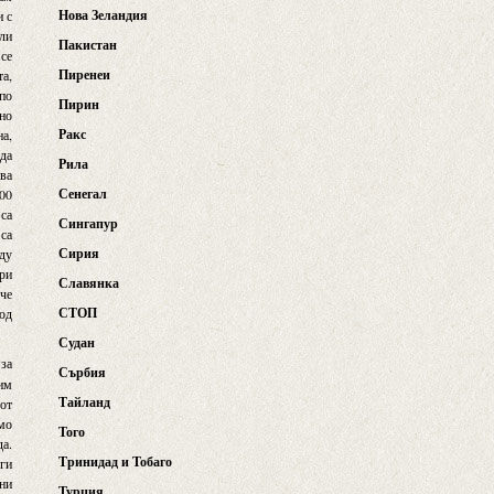
Нова Зеландия
и с
или
Пакистан
 се
Пиренеи
та,
 по
Пирин
 но
Ракс
на,
ода
Рила
рва
Сенегал
000
са
Сингапур
 са
Сирия
ду
ори
Славянка
 че
СТОП
под
Судан
 за
Сърбия
 им
Тайланд
 от
мо
Того
да.
Тринидад и Тобаго
 ги
чни
Турция