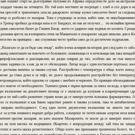
 най-лошият старт на дълготрайно пътуване из Африка определено бе дело на австрали
 издадат такава на летището. Но тъй като местните не посрещат с хляб и сол дори и н
ък престой в транзитната зала на дакарското летище купил самолетен билет за следва
вър се разболял от малария. Това е учудващо за всеки, който знае, че инкубационния
та Тревър пробвал да изкара виза и от Банджул, но пак не получил… по незнайни причи
едния самолетен билет до Гвинея Бисау, което го ударило още веднъж по кесията. Срещ
е размина ареста на язовирната стена на Манантали) и изкарахме заедно няколко дни в К
телство на принципа – ако сглупяваш често трябва само да си достатъчно издръжлив.
„Налагало се да си бъде сам лекар”, който взема аспирин на втория ден след като го заб
чаващ симптомите на повечето от болежките, появяващи се и изчезващи пак така ненаде
 ципрофлоксакин и доксициклин, но рядко опирам до тях, особено ако не съм напус
ушиш задника си, а как да не се обезводниш. Литър вода с един изстискан портокал, ма
о достъпна напитка за такива случаи. Разстройство с температура е общо взето повод
може да става дума и за тиф), но дълго продължаващото разстройство без температу
метронидазола, който идеално се справя с амебите и червеите. По принцип обезводняван
ного повече от необходимото. Тъмната урина е първи признак за липса на вода, а преста
При възпаление на дихателните пътища се е налагало да купувам и кларитромицин (д
ри и по най-слабо развитите страни може да се намери почти всякаква фармацевтика. 
зо се възпаляват и как бавно зарастват раните в такива условия, така че антибиотичн
и направо необходимост. След едно почти двумесечно възпаление на лявото око но
т за устни понякога вършат добра работа, а въпреки че почти нямам алергии нося вин
ентите против малария, но като махнем Маларонето, те могат да се намерят много 
ма на тази насока на медицината (Коартем) е копродукция между хай тека на запад
тати и засега ниска резистентност. Общо взето ако прихванеш тропическа болест, тя 
голям опит в лекуването на гвинейските болести, а докторите в Европа не са запознат