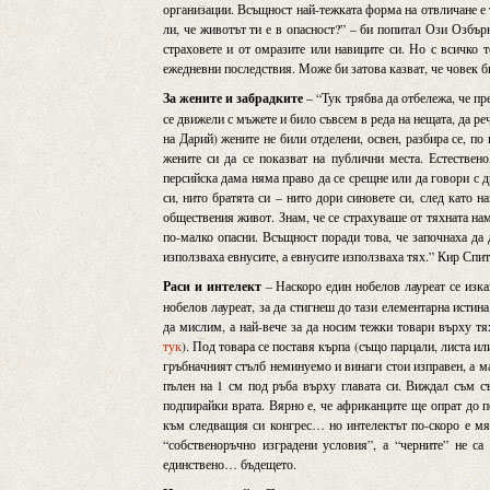
организации. Всъщност най-тежката форма на отвличане е 
ли, че животът ти е в опасност?” – би попитал Ози Озбър
страховете и от омразите или навиците си. Но с всичко 
ежедневни последствия. Може би затова казват, че човек би
За жените и забрадките
– “Тук трябва да отбележа, че пр
се движели с мъжете и било съвсем в реда на нещата, да р
на Дарий) жените не били отделени, освен, разбира се, п
жените си да се показват на публични места. Естествен
персийска дама няма право да се срещне или да говори с 
си, нито братята си – нито дори синовете си, след като 
обществения живот. Знам, че се страхуваше от тяхната нам
по-малко опасни. Всъщност поради това, че започнаха да 
използваха евнусите, а евнусите използваха тях.” Кир Спи
Раси и интелект
– Наскоро един нобелов лауреат се изказ
нобелов лауреат, за да стигнеш до тази елементарна истин
да мислим, а най-вече за да носим тежки товари върху тях
тук
). Под товара се поставя кърпа (също парцали, листа ил
гръбначният стълб неминуемо и винаги стои изправен, а ма
пълен на 1 см под ръба върху главата си. Виждал съм с
подпирайки врата. Вярно е, че африканците ще опрат до п
към следващия си конгрес… но интелектът по-скоро е мяр
“собственоръчно изградени условия”, а “черните” не са
единствено… бъдещето.