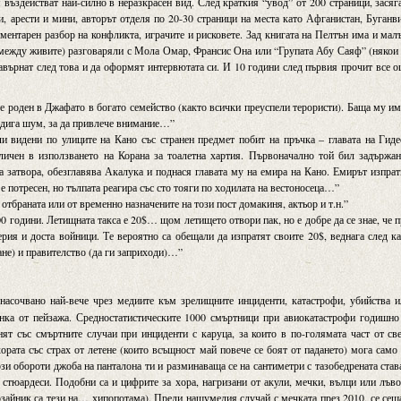
я въздействат най-силно в неразкрасен вид. След краткия “увод” от 200 страници, зася
ни, арести и мини, авторът отделя по 20-30 страници на места като Афганистан, Буганв
ментарен разбор на конфликта, играчите и рисковете. Зад книгата на Пелтън има и мал
а между живите) разговаряли с Мола Омар, Франсис Она или “Групата Абу Саяф” (някои
завърнат след това и да оформят интервютата си. И 10 години след първия прочит все 
е роден в Джафато в богато семейство (както всички преуспели терористи). Баща му и
 вдига шум, за да привлече внимание…”
 видени по улиците на Кано със странен предмет побит на пръчка – главата на Гид
личен в използването на Корана за тоалетна хартия. Първоначално той бил задържа
затвора, обезглавява Акалука и поднася главата му на емира на Кано. Емирът изпра
 е потресен, но тълпата реагира със сто тояги по ходилата на вестоносеца…”
отбраната или от временно назначените на този пост домакиня, актьор и т.н.”
години. Летищната такса е 20$… щом летището отвори пак, но е добре да се знае, че 
ия и доста войници. Те вероятно са обещали да изпратят своите 20$, веднага след к
ване) и правителство (да ги заприходи)…”
асочвано най-вече чрез медиите към зрелищните инциденти, катастрофи, убийства 
ънка от пейзажа. Средностатистическите 1000 смъртници при авиокатастрофи годишно
ят със смъртните случаи при инциденти с каруца, за които в по-голямата част от св
хората със страх от летене (които всъщност май повече се боят от падането) мога само
зи обороти джоба на панталона ти и разминаваща се на сантиметри с тазобедрената став
 стюардеси. Подобни са и цифрите за хора, нагризани от акули, мечки, вълци или лъв
озайник са тези на… хипопотама). Преди нашумелия случай с мечката през 2010, се се