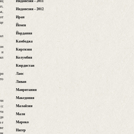
гащ
Индонезия - 2011
ил,
Индонезия - 2012
ък,
 от
Иран
още
Йемен
Йордания
мал
Камбоджа
еон
Киргизия
н и
тил
Колумбия
Кюрдистан
при
Лаос
ато
Ливан
Мавритания
Македония
или
Малайзия
 (с
ета
Мали
 да
Мароко
а е
ове
Нигер
щам