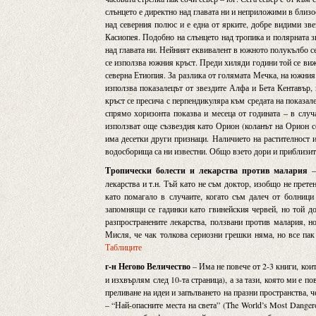
слънцето е директно над главата ни и неприложими в близо
над северния полюс и е една от ярките, добре видими зве
Касиопея. Подобно на слънцето над тропика и полярната з
над главата ни. Нейният еквивалент в южното полукълбо се
се използва южния кръст. Преди хиляди години той се вижд
северна Етиопия. За разлика от голямата Мечка, на южния
използва показалецът от звездите Алфа и Бета Кентавър, 
кръст се пресича с перпендикуляра към средата на показа
спрямо хоризонта показва и месеца от годината – в случ
използват още съзвездия като Орион (коланът на Орион со
има десетки други признаци. Наличието на растителност и
водосборища са ни известни. Общо взето дори и приблизите
Тропически болести и лекарства против малария
– 
лекарства и т.н. Тъй като не съм доктор, изобщо не прет
като помагало в случаите, когато съм далеч от болници
запомнящи се гадинки като гвинейския червей, но той до
разпространените лекарства, ползвани против малария, но
Мисля, че чак толкова сериозни грешки няма, но все пак 
Таблиците
г-н Негово Величество
– Има не повече от 2-3 книги, кои
и изхвърлям след 10-та страница), а за тази, която ми е п
преливане на идеи и запълването на празни пространства, 
– “Най-опасните места на света” (The World’s Most Dangero