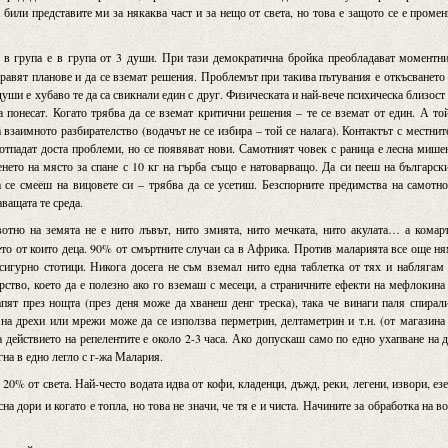
 били представите ми за някаква част и за нещо от света, но това е защото се е проме
в група е в група от 3 души. При тази демократична бройка преобладават моментни
правят планове и да се вземат решения. Проблемът при такива пътувания е откъсването
 души е хубаво те да са свикнали един с друг. Физическата и най-вече психическа близост
а понесат. Когато трябва да се вземат критични решения – те се вземат от един. А то
взаимното разбирателство (водачът не се избира – той се налага). Контактът с местнит
отпадат доста проблеми, но се появяват нови. Самотният човек с раница е лесна мише
енето на място за спане с 10 кг на гърба също е натоварващо. Да си пееш на българск
 се смееш на вицовете си – трябва да се усетиш. Безспорните предимства на самотн
ващата те среда.
тно на земята не е нито лъвът, нито змията, нито мечката, нито акулата… а комар
то от които деца. 90% от смъртните случаи са в Африка. Против маларията все още н
 сигурно стотици. Никога досега не съм вземал нито една таблетка от тях и наблягам
ство, което да е полезно ако го вземаш с месеци, а страничните ефекти на мефлокина
ят през нощта (през деня може да хванеш денг треска), така че винаги паля спирал
 на дрехи или мрежи може да се използва перметрин, делтаметрин и т.н. (от магазина
 действието на репелентите е около 2-3 часа. Ако допускаш само по едно ухапване на 
гна в едно легло с г-жа Малария.
 20% от света. Най-често водата идва от кофи, кладенци, дъжд, реки, легени, извори, ез
на дори и когато е топла, но това не значи, че тя е и чиста. Начините за обработка на в