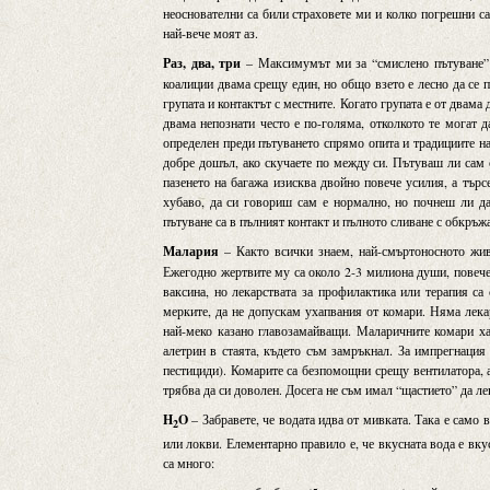
неоснователни са били страховете ми и колко погрешни са
най-вече моят аз.
Раз, два, три
– Максимумът ми за “смислено пътуване” 
коалиции двама срещу един, но общо взето е лесно да се 
групата и контактът с местните. Когато групата е от двама
двама непознати често е по-голяма, отколкото те могат д
определен преди пътуването спрямо опита и традициите на 
добре дошъл, ако скучаете по между си. Пътуваш ли сам 
пазенето на багажа изисква двойно повече усилия, а търс
хубаво, да си говориш сам е нормално, но почнеш ли да
пътуване са в пълният контакт и пълното сливане с обкръжа
Малария
– Както всички знаем, най-смъртоносното живо
Ежегодно жертвите му са около 2-3 милиона души, повече
ваксина, но лекарствата за профилактика или терапия са
мерките, да не допускам ухапвания от комари. Няма лекар
най-меко казано главозамайващи. Маларичните комари хап
алетрин в стаята, където съм замръкнал. За импрегнация
пестициди). Комарите са безпомощни срещу вентилатора, а
трябва да си доволен. Досега не съм имал “щастието” да ле
H
O
– Забравете, че водата идва от мивката. Така е само в
2
или локви. Елементарно правило е, че вкусната вода е вкус
са много: