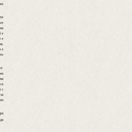
нил
те
 от
 на
й е
е е
на,
и е
ото
ът.
яма
 на
 са
и с
 за
ден
ера
ода