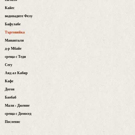
Кайес
водопадите Фелу
Бафулабе
Търговийка
Манантали
д-р Мбайе
среща с Теди
Сегу
Аид ал Кабир
Кафе
Догон
Баобаб
Мали › Дженне
среща с Домосед
Послепис