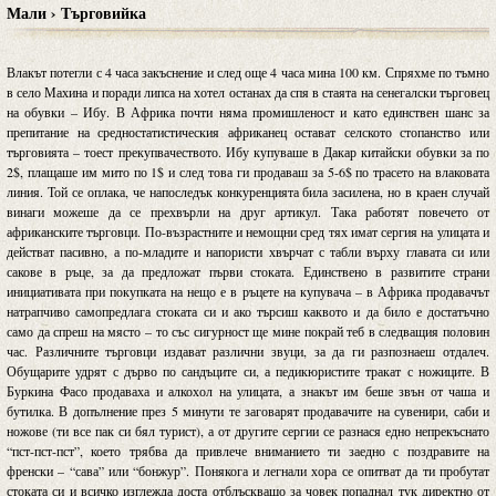
Мали › Търговийка
Влакът потегли с 4 часа закъснение и след още 4 часа мина 100 км. Спряхме по тъмно
в село Махина и поради липса на хотел останах да спя в стаята на сенегалски търговец
на обувки – Ибу. В Африка почти няма промишленост и като единствен шанс за
препитание на средностатистическия африканец остават селското стопанство или
търговията – тоест прекупвачеството. Ибу купуваше в Дакар китайски обувки за по
2$, плащаше им мито по 1$ и след това ги продаваш за 5-6$ по трасето на влаковата
линия. Той се оплака, че напоследък конкуренцията била засилена, но в краен случай
винаги можеше да се прехвърли на друг артикул. Така работят повечето от
африканските търговци. По-възрастните и немощни сред тях имат сергия на улицата и
действат пасивно, а по-младите и напористи хвърчат с табли върху главата си или
сакове в ръце, за да предложат първи стоката. Единствено в развитите страни
инициативата при покупката на нещо е в ръцете на купувача – в Африка продавачът
натрапчиво самопредлага стоката си и ако търсиш каквото и да било е достатъчно
само да спреш на място – то със сигурност ще мине покрай теб в следващия половин
час. Различните търговци издават различни звуци, за да ги разпознаеш отдалеч.
Обущарите удрят с дърво по сандъците си, а педикюристите тракат с ножиците. В
Буркина Фасо продаваха и алкохол на улицата, а знакът им беше звън от чаша и
бутилка. В допълнение през 5 минути те заговарят продавачите на сувенири, саби и
ножове (ти все пак си бял турист), а от другите сергии се разнася едно непрекъснато
“пст-пст-пст”, което трябва да привлече вниманието ти заедно с поздравите на
френски – “сава” или “бонжур”. Понякога и легнали хора се опитват да ти пробутат
стоката си и всичко изглежда доста отблъскващо за човек попаднал тук директно от