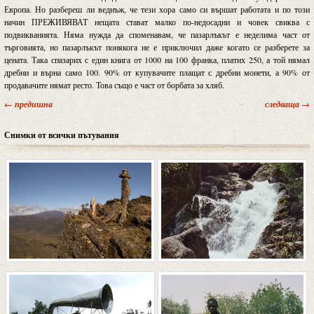
Европа. Но разбереш ли веднъж, че тези хора само си вършат работата и по този
начин ПРЕЖИВЯВАТ нещата стават малко по-недосадни и човек свиква с
подвикванията. Няма нужда да споменавам, че пазарлъкът е неделима част от
търговията, но пазарлъкът понякога не е приключил даже когато се разберете за
цената. Така спазарих с един книга от 1000 на 100 франка, платих 250, а той нямал
дребни и върна само 100. 90% от купувачите плащат с дребни монети, а 90% от
продавачите нямат ресто. Това също е част от борбата за хляб.
← предишна
следваща →
Снимки от всички пътувания