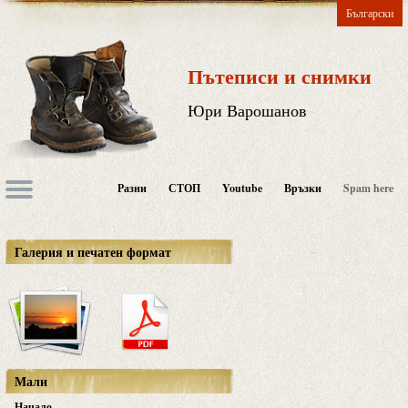
Български
Пътеписи и снимки
Юри Варошанов
Разни
СТОП
Youtube
Връзки
Spam here
Галерия и печатен формат
Мали
Начало