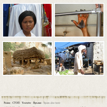
Разни
·
СТОП
·
Youtube
·
Връзки
·
Spam also here