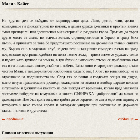
Мали › Кайес
На другия ден се събудих от маршируващи деца. Леви, десни, леви, десни –
командваше ги физкултурник по потник, а децата удряха джапанки в прахта и викаха
“мон президент” или “делегасион министериел” с раздрани гърла. Тръгнах да търся
друго място за спане, но всички хотели, страноприемници и бараки в града бяха
пълни, а причината за това бе предстоящото посещение на държавния глава и свитата
му. Върнах се в младежкия клуб, където вече и танцовият самодеен състав на града
подготвяше програма подобава на такъв голям вожд – трима мъже се удряха с тояги
и падаха като трупове на земята, а три булки с напористи стъпки се приближава към
тях и ги оплакваха с погледи забити в небето. Такъв явно е народният фолклор в тази
част на Мали, а танцьорките без изключение бяха по над 100 кг, но това изобщо не се
отразяваше на подвижността им. След тях се появи и градската секция по джудо,
която изтупа прашлясалите дюшеци нахвърляни на земята и въобще цареше показен
ентусиазъм и дисциплина каквито не съм виждал от времената, когато пред мавзолея
чествахме победите на комунизма и когато СЪБИРАХА “доброволци” да махат на
делегациите. Ние българите направо трябва да се гордеем, че сме в един нов период от
историята и вече гоним хората и затваряме улиците при посещение на държавен
глава… но това е друга тема.
← предишна
следваща →
Снимки от всички пътувания