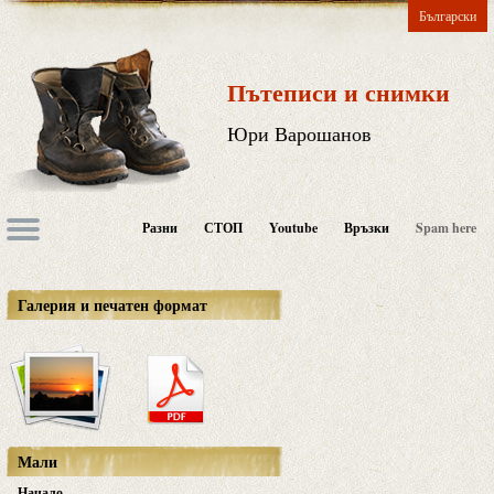
Български
Пътеписи и снимки
Юри Варошанов
Разни
СТОП
Youtube
Връзки
Spam here
Галерия и печатен формат
Мали
Начало