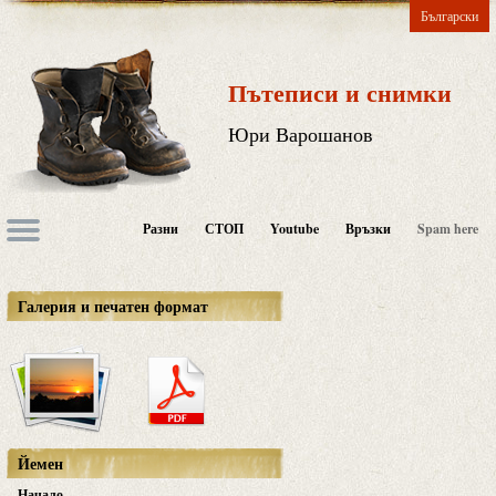
Български
Пътеписи и снимки
Юри Варошанов
Разни
СТОП
Youtube
Връзки
Spam here
Галерия и печатен формат
Йемен
Начало