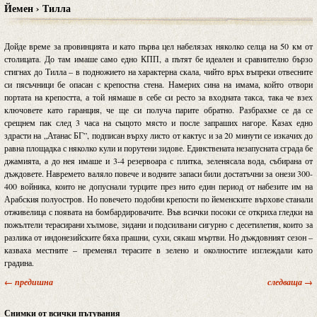
Йемен › Тилла
Дойде време за провинцията и като първа цел набелязах няколко селца на 50 км от
столицата. До там имаше само едно КПП, а пътят бе идеален и сравнително бързо
стигнах до Тилла – в подножието на характерна скала, чийто връх въпреки отвесните
си пясъчници бе опасан с крепостна стена. Намерих сина на имама, който отвори
портата на крепостта, а той нямаше в себе си ресто за входната такса, така че взех
ключовете като гаранция, че ще си получа парите обратно. Разбрахме се да се
срещнем пак след 3 часа на същото място и после запраших нагоре. Казах едно
здрасти на „Атанас БГ”, подписан върху листо от кактус и за 20 минути се изкачих до
равна площадка с няколко кули и порутени зидове. Единствената незапусната сграда бе
джамията, а до нея имаше и 3-4 резервоара с плитка, зеленясала вода, събирана от
дъждовете. Навремето валяло повече и водните запаси били достатъчни за онези 300-
400 войника, които не допуснали турците през нито един период от набезите им на
Арабския полуостров. Но повечето подобни крепости по йеменските върхове станали
отживелица с появата на бомбардировачите. Във всички посоки се откриха гледки на
пожълтели терасирани хълмове, зидани и подсилвани сигурно с десетилетия, които за
разлика от индонезийските бяха прашни, сухи, сякаш мъртви. Но дъждовният сезон –
казваха местните – пременял терасите в зелено и околностите изглеждали като
градина.
← предишна
следваща →
Снимки от всички пътувания