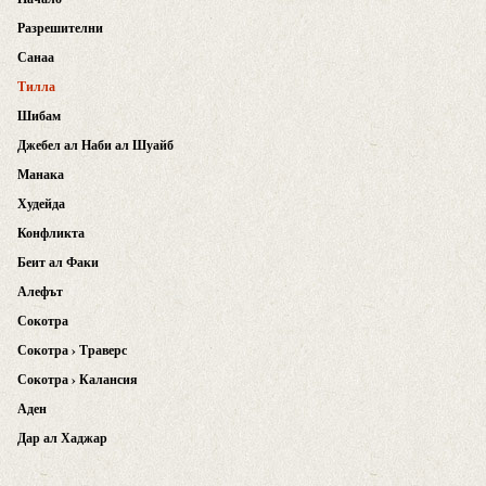
Разрешителни
Санаа
Тилла
Шибам
Джебел ал Наби ал Шуайб
Манака
Худейда
Конфликта
Беит ал Факи
Алефът
Сокотра
Сокотра › Траверс
Сокотра › Калансия
Аден
Дар ал Хаджар