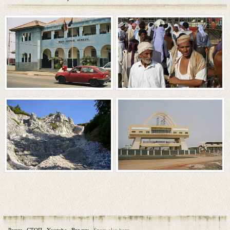
Разни
·
СТОП
·
Youtube
·
Връзки
·
Spam also here