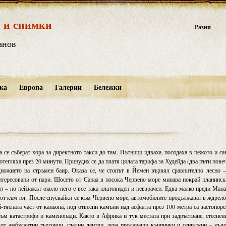
 и снимки
Разни
анов
ка
Европа
Галерии
Бележки
 се съберат хора за директното такси до там. Пътници идваха, посядаха в пежото и с
потегляха през 20 минути. Принудих се да платя цялата тарифа за Худейда (два пъти пове
ножието на стръмен баир. Оказа се, че стопът в Йемен вървял сравнително лесно –
интересовани от пари. Шосето от Санаа в посока Червено море минава покрай планинс
) – но пейзажът около него е все така платовиден и невзрачен. Едва малко преди Ман
 от към юг. После спускайки се към Червено море, автомобилите продължават в ждрел
й-тясната част от каньона, под отвесни камъни над асфалта през 100 метра са застопор
ъм катастрофи и каменопади. Както в Африка и тук местата при задръстване, стеснен
 от амбулантни търговци, гладни лентяи, деца продаващи кърпички и сеирджии – къд