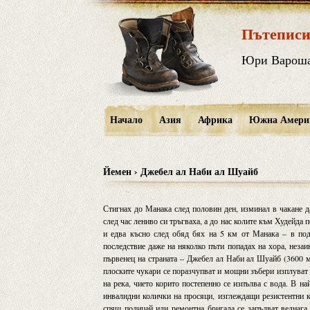
Пътеписи
Юри Варош
Начало
Азия
Африка
Южна Амери
Йемен › Джебел ал Наби ал Шуайб
Стигнах до Манака след половин ден, изминал в чакане да
след час лениво си тръгваха, а до нас колите към Худейда 
и едва късно след обяд бях на 5 км от Манака – в под
последствие даже на няколко пъти попадах на хора, неза
първенец на страната – Джебел ал Наби ал Шуайб (3600 м
плоските чукари се поразчупват и мощни зъбери изплуват
на река, чието корито постепенно се изпълва с вода. В на
инвалидни колички на просяци, изглеждащи резистентни к
спящ полицай или ремонтна бригада се запълват веднага