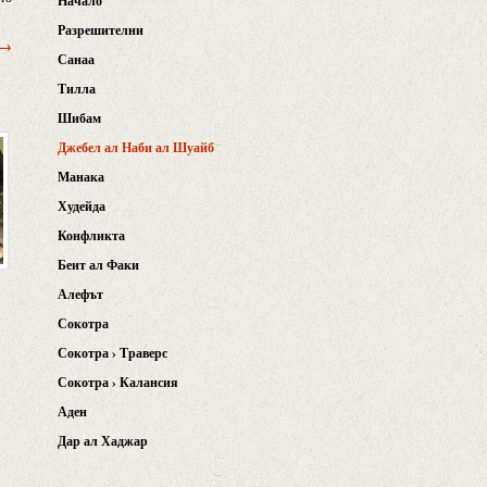
Начало
Разрешителни
 →
Санаа
Тилла
Шибам
Джебел ал Наби ал Шуайб
Манака
Худейда
Конфликта
Беит ал Факи
Алефът
Сокотра
Сокотра › Траверс
Сокотра › Калансия
Аден
Дар ал Хаджар