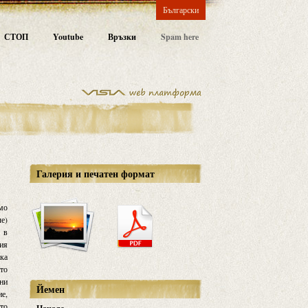
Български
СТОП
Youtube
Връзки
Spam here
Галерия и печатен формат
амо
че)
 в
кия
ака
ото
ени
Йемен
ие,
ето