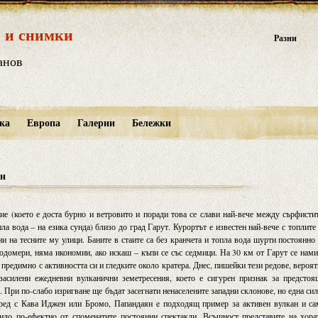
 и снимки
Разни
анов
ка
Европа
Галерии
Бележки
ян
 (което е доста бурно и ветровито и поради това се слави най-вече между сърфисти
а вода – на езика сунда) близо до град Гарут. Курортът е известен най-вече с топлите
ни на тесните му улици. Баните в стаите са без кранчета и топла вода шурти постоянно
одомери, няма икономии, ако искаш – къпи се със седмици. На 30 км от Гарут се нам
 предимно с активността си и гледките около кратера. Днес, пишейки тези редове, вероя
асилени ежедневни вулканични земетресения, което е сигурен признак за предстоя
а. При по-слабо изригване ще бъдат засегнати ненаселените западни склонове, но една си
ред с Кава Иджен или Бромо, Папандаян e подходящ пример за активен вулкан и са
ило по-ефектно от споменатите постоянни спектакли. Всъщност представите на хора