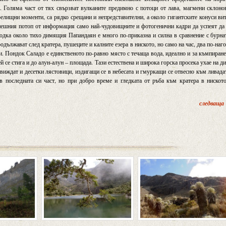
 Голяма част от тях свързват вулканите предимно с потоци от лава, магмени склоно
елищни моменти, са рядко срещани и непредставителни, а около гигантските конуси ви
 днешния потоп от информация само най-чудовищните и фотогенични кадри да успеят да
ходка около тихо димящия Папандаян е много по-приказна и силна в сравнение с бурна
дължават след кратера, пушеците и калните езера в ниското, но само на час, два по-наг
ки. Пондок Саладо е единственото по-равно място с течаща вода, идеално и за къмпиране
 се стига и до алун-алун – площада. Тази естествена и широка горска просека ухае на д
 виждат и десетки лястовици, издигащи се в небесата и гмуркащи се отвесно към ливада
в последната си част, но при добро време и гледката от ръба към кратера в нискот
следваща