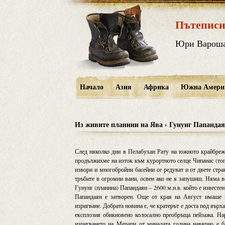
Пътеписи
Юри Варош
Начало
Азия
Африка
Южна Амери
Из живите планини на Ява › Гунунг Папанда
След няколко дни в Пелабухан Рату на южното крайбрежие
продължихме на изток към курортното селце Чипанас (топл
извори и многобройни басейни се редуват и от двете стра
тръбите в огромни вани, освен ако не я запушиш. Няма в
Гунунг (планина) Папандаян – 2600 м.н.в. който е известен
Папандаян е затворен. Още от края на Август имаше з
изригване. Добрата новина е, че кратерът е доста под върх
експлозия обикновено колосално преобръща пейзажа. На
изригването на Мерапи от миналата година навярно е б