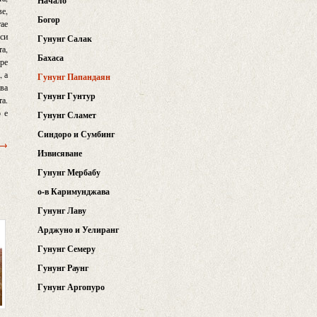
Начало
ве,
Богор
тае
 си
Гунунг Салак
та,
Бахаса
оре
, а
Гунунг Папандаян
ива
Гунунг Гунтур
та.
о е
Гунунг Сламет
Синдоро и Сумбинг
 →
Извисяване
Гунунг Мербабу
о-в Каримунджава
Гунунг Лаву
Арджуно и Уелиранг
Гунунг Семеру
Гунунг Раунг
Гунунг Аргопуро