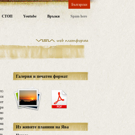
Български
СТОП
Youtube
Връзки
Spam here
Галерия и печатен формат
те)
 си
 от
ира
тно
що
лна
Из живите планини на Ява
мо
та,