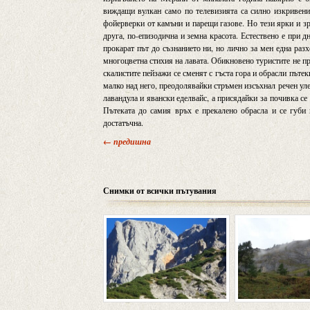
виждащи вулкан само по телевизията са силно изкривени.
фойерверки от камъни и парещи газове. Но тези ярки и зр
друга, по-епизодична и земна красота. Естествено е при
прокарат път до съзнанието ни, но лично за мен една раз
многоцветна стихия на лавата. Обикновено туристите не про
скалистите пейзажи се сменят с гъста гора и обрасли пъте
малко над него, преодолявайки стръмен изсъхнал речен улей
лавандула и явански еделвайс, а присядайки за почивка се
Пътеката до самия връх е прекалено обрасла и се губи 
достатъчна.
← предишна
Снимки от всички пътувания