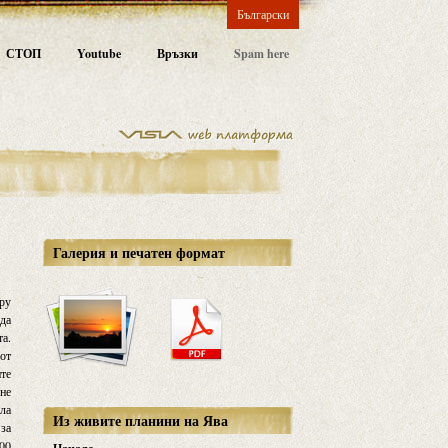
Български
СТОП
Youtube
Връзки
Spam here
Галерия и печатен формат
еру
ода
та.
 от
ите
 не
ала
Из живите планини на Ява
 за
700