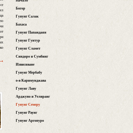
Начало
 се
Богор
тел
аща
Гунунг Салак
ало
Бахаса
рчи
 от
Гунунг Папандаян
при
Гунунг Гунтур
нах
лко
Гунунг Сламет
Синдоро и Сумбинг
 →
Извисяване
Гунунг Мербабу
о-в Каримунджава
Гунунг Лаву
Арджуно и Уелиранг
Гунунг Семеру
Гунунг Раунг
Гунунг Аргопуро