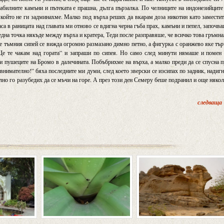
табилните камъни и пътеката е прашна, дълга пързалка. По челниците на индонезийците
 който не ги задминахме. Малко под върха реших да вкарам доза никотин като замести
са в раницата над главата ми отново се вдигна черна гъба прах, камъни и пепел, започв
ледна точка някъде между върха и кратера, Теди после разправяше, че всичко това гръмн
ще тъмния сипей се вижда огромно размазано димно петно, а фигурка с оранжево яке тъ
„Ще те чакам над гората” и запраши по сипея. Но само след минути нямаше и помен
и пушеците на Бромо в далечината. Побъбрихме на върха, а малко преди да се спусна 
внимателно!” бяха последните ми думи, след което зверски се изсипах по задник, надиг
елно го разубедих да се мъчи на горе. А през този ден Семеру беше подранил и още няко
следваща