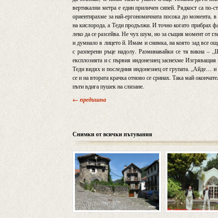
вертикални метра е един приличен сипей. Рядкост са по-с
ориентирахме за най-ергономичната посока до момента, в
на кислорода, а Теди продължи. И точно когато прибрах фа
леко да се разсейва. Не чух шум, но за същия момент от г
и думнало в лицето й. Имам и снимка, на която зад все о
с разперени ръце надолу. Разминавайки се тя викна – 
експлозията и с първия индонезиец заснехме Изгряващия 
Теди видях и последния индонезиец от групата. „Айде… и 
се и на втората крачка отново се сринах. Така май окончат
пъти вдига пушек на слизане.
← предишна
Снимки от всички пътувания