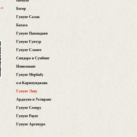
Начало
 →
Богор
Гунунг Салак
Бахаса
Гунунг Папандаян
Гунунг Гунтур
Гунунг Сламет
Синдоро и Сумбинг
Извисяване
Гунунг Мербабу
о-в Каримунджава
Гунунг Лаву
Арджуно и Уелиранг
Гунунг Семеру
Гунунг Раунг
Гунунг Аргопуро