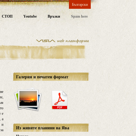
Български
СТОП
Youtube
Връзки
Spam here
Галерия и печатен формат
 не
те,
към
ато
у е
, а
 и
Из живите планини на Ява
 за