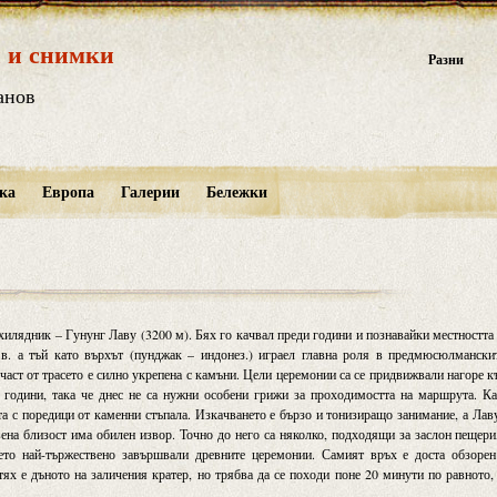
 и снимки
Разни
анов
ка
Европа
Галерии
Бележки
ихилядник – Гунунг Лаву (3200 м). Бях го качвал преди години и познавайки местността
.в. а тъй като върхът (пунджак – индонез.) играел главна роля в предмюсюлмански
част от трасето е силно укрепена с камъни. Цели церемонии са се придвижвали нагоре 
 години, така че днес не са нужни особени грижи за проходимостта на маршрута. К
еста с поредици от каменни стъпала. Изкачването е бързо и тонизиращо занимание, а Лав
ена близост има обилен извор. Точно до него са няколко, подходящи за заслон пещери
ето най-тържествено завършвали древните церемонии. Самият връх е доста обзорен
ях е дъното на заличения кратер, но трябва да се походи поне 20 минути по равното,