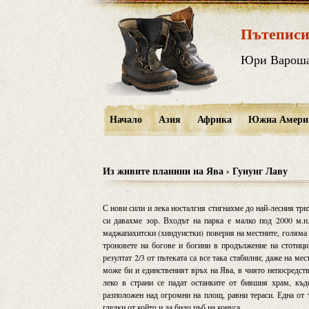
Пътеписи
Юри Варош
Начало
Азия
Африка
Южна Амери
Из живите планини на Ява › Гунунг Лаву
С нови сили и лека носталгия стигнахме до най-лесния тр
си давахме зор. Входът на парка е малко под 2000 м.н
маджапахитски (хиндуистки) поверия на местните, голяма 
троновете на богове и богини в продължение на стотици
резултат 2/3 от пътеката са все така стабилни; даже на м
може би и единственият връх на Ява, в чиято непосредств
леко в страни се падат останките от бившия храм, къд
разположен над огромни на площ, равни тераси. Една от т
гледки от който и да било ръб на конуса.