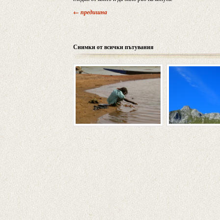
← предишна
Снимки от всички пътувания