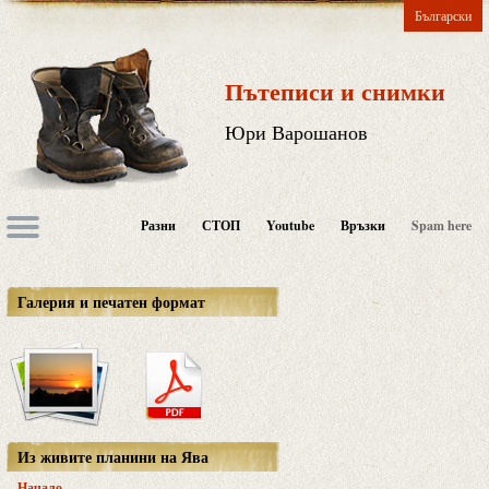
Български
Пътеписи и снимки
Юри Варошанов
Разни
СТОП
Youtube
Връзки
Spam here
Галерия и печатен формат
Из живите планини на Ява
Начало