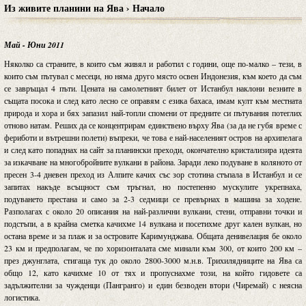
Из живите планини на Ява › Начало
Май - Юни 2011
Няколко са страните, в които съм живял и работил с години, още по-малко – тези, в
които съм пътувал с месеци, но няма друго място освен Индонезия, към което да съм
се завръщал 4 пъти. Цената на самолетният билет от Истанбул наклони везните в
същата посока и след като лесно се оправям с езика бахаса, имам култ към местната
природа и хора и бях запазил най-топли спомени от предните си пътувания потеглих
отново натам. Реших да се концентрирам единствено върху Ява (за да не губя време с
фериботи и вътрешни полети) въпреки, че това е най-населеният остров на архипелага
и след като попаднах на сайт за планински преходи, окончателно кристализира идеята
за изкачване на многобройните вулкани в района. Заради леко подуване в коляното от
пресен 3-4 дневен преход из Алпите качих със зор стотина стъпала в Истанбул и се
запитах накъде всъщност съм тръгнал, но постепенно мускулите укрепнаха,
подуването престана и само за 2-3 седмици се превърнах в машина за ходене.
Разполагах с около 20 описания на най-различни вулкани, стени, отправни точки и
подстъпи, а в крайна сметка качихме 14 вулкана и посетихме друг кален вулкан, но
остана време и за плаж и за островите Каримунджава. Общата денивелация бе около
23 км и предполагам, че по хоризонталата сме минали към 300, от които 200 км –
през джунглата, стигаща тук до около 2800-3000 м.н.в. Трихилядниците на Ява са
общо 12, като качихме 10 от тях и пропуснахме този, на който гидовете са
задължителни за чужденци (Пангранго) и един безводен втори (Чиремай) с неясна
логистика.