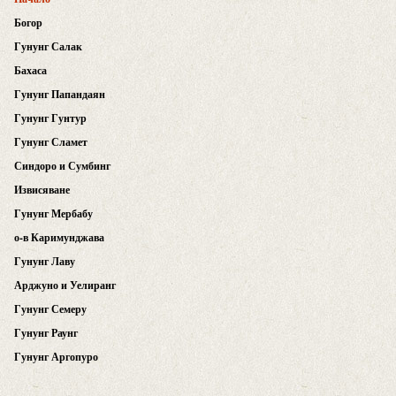
Богор
Гунунг Салак
Бахаса
Гунунг Папандаян
Гунунг Гунтур
Гунунг Сламет
Синдоро и Сумбинг
Извисяване
Гунунг Мербабу
о-в Каримунджава
Гунунг Лаву
Арджуно и Уелиранг
Гунунг Семеру
Гунунг Раунг
Гунунг Аргопуро