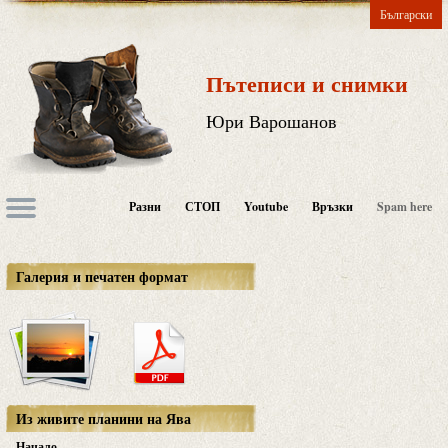
Български
Пътеписи и снимки
Юри Варошанов
Разни
СТОП
Youtube
Връзки
Spam here
Галерия и печатен формат
Из живите планини на Ява
Начало