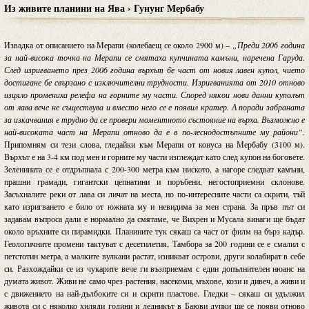
Из живите планини на Ява › Гунунг Мербабу
Извадка от описанието на Мерапи (колебаещ се около 2900 м) –
„Преди 2006 година
за най-висока точка на Мерапи се смятаха купчината камъни, наречена Гаруда.
След изригването през 2006 година върхът бе част от новия лавен купол, чието
достигане бе свързано с изключителни трудности. Изригванията от 2010 отново
изцяло промениха релефа на горните му части. Според някои нови данни куполът
от лава вече не съществува и вместо него се е появил кратер. А поради забраната
за изкачвания е трудно да се провери моментното състояние на върха. Възможно е
най-високата част на Мерапи отново да е в по-леснодостъпните му райони”.
Припомням си тези слова, гледайки към Мерапи от конуса на Мербабу (3100 м).
Върхът е на 3-4 км под мен и горните му части изглеждат като след купон на боговете.
Зеленината се е отдръпнала с 200-300 метра към ниското, а нагоре следват камъни,
прашни грамади, гигантски цепнатини и поръбени, негостоприемни склонове.
Засъхналите реки от лава си личат на места, но по-интересните части са скрити, тъй
като изригването е било от южната му и невидима за мен страна. За пръв път си
задавам въпроса дали е нормално да смятаме, че Вихрен и Мусала винаги ще бъдат
около връхните си пирамидки. Планините тук сякаш са част от филм на бърз кадър.
Геологичните промени тактуват с десетилетия, Тамбора за 200 години се е смалил с
петстотин метра, а малките вулкани растат, изникват острови, други колабират в себе
си. Разхождайки се из чукарите вече ги възприемам с един допълнителен нюанс на
думата живот. Живи не само чрез растения, насекоми, мъхове, кози и дивеч, а живи и
с движението на най-дълбоките си и скрити пластове. Гледки – сякаш си удължил
живота си с няколко хиляди години и ледникът в Баюви дупки ще се появи отново