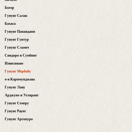
Богор
Гунунг Салак
Бахаса
Гунунг Папандаян
Гунунг Гунтур
Гунунг Сламет
Синдоро и Сумбинг
Извисяване
Гунунг Мербабу
о-в Каримунджава
Гунунг Лаву
Арджуно и Уелиранг
Гунунг Семеру
Гунунг Раунг
Гунунг Аргопуро