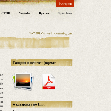
Български
СТОП
Youtube
Връзки
Spam here
Галерия и печатен формат
а е
ж е
 бе
рка
еме
амо
чни
6 катаракта по Нил
лги
да,