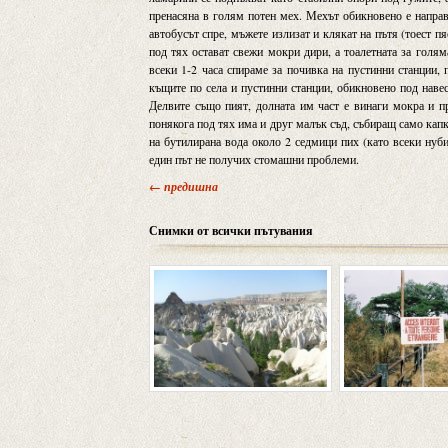
пренасяна в голям потен мех. Мехът обикновено е направ
автобусът спре, мъжете излизат и клякат на пътя (тоест п
под тях остават свежи мокри дири, а тоалетната за голям
всеки 1-2 часа спираме за почивка на пустинни станции,
къщите по села и пустинни станции, обикновено под навес
Делвите също пият, долната им част е винаги мокра и пр
понякога под тях има и друг малък съд, събиращ само капкит
на бутилирана вода около 2 седмици пих (като всеки нуби
един път не получих стомашни проблеми.
← предишна
Снимки от всички пътувания