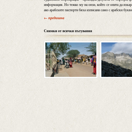
информация. Но тежко му на онзи, който се опита да изкар
ако арабските паспорти бяха изписани само с арабски букви
← предишна
Снимки от всички пътувания