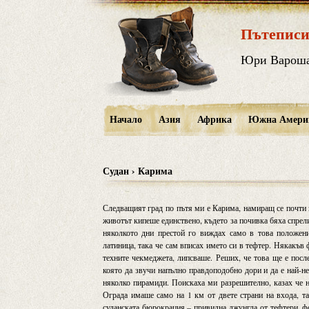
Пътеписи
Юри Варош
Начало
Азия
Африка
Южна Амери
Судан › Карима
Следващият град по пътя ми е Карима, намиращ се почти н
животът кипеше единствено, където за почивка бяха спрел
няколкото дни престой го виждах само в това положение
латиница, така че сам вписах името си в тефтер. Някакъв
техните чекмеджета, липсваше. Реших, че това ще е посл
която да звучи напълно правдоподобно дори и да е най-н
няколко пирамиди. Поискаха ми разрешително, казах че н
Ограда имаше само на 1 км от двете страни на входа, т
суданската бюрокрация – привидна джунгла от тефтери, фо