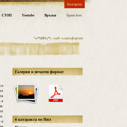
Български
СТОП
Youtube
Връзки
Spam here
Галерия и печатен формат
л и
рез
яха
, в
ия,
 от
ох.
6 катаракта по Нил
е и
 на