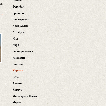
Начало
ия,
Ферибот
Граници
 →
Бюрокрация
Уади Халфа
Автобуси
Нил
Абри
Гостоприемност
Инцидент
Донгола
Карима
Деца
Авария
Хартум
Магистрала Осама
Мерое