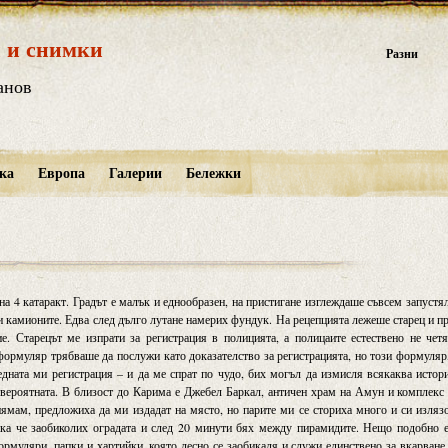
 и снимки
Разни
анов
ка
Европа
Галерии
Бележки
а 4 катаракт. Градът е малък и еднообразен, на пристигане изглеждаше съвсем запустя
и камионите. Едва след дълго лутане намерих фундук. На рецепцията лежеше старец и п
. Старецът ме изпрати за регистрация в полицията, а полицаите естествено не чет
 формуляр трябваше да послужи като доказателство за регистрацията, но този формуляр
едната ми регистрация – и да ме спрат по чудо, бих могъл да измисля всякаква истор
евероятната. В близост до Карима е Джебел Баркал, античен храм на Амун и комплекс
ямам, предложиха да ми издадат на място, но парите ми се сториха много и си изляз
ака че заобиколих оградата и след 20 минути бях между пирамидите. Нещо подобно 
рмуляри, папки и хартийки, която лесно се заобикаля и служи единствено за вкарване