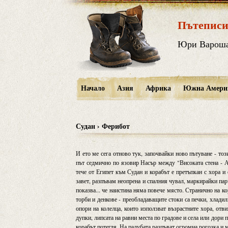
Пътеписи
Юри Варош
Начало
Азия
Африка
Южна Амери
Судан › Ферибот
И ето ме сега отново тук, започвайки ново пътуване - то
път седмично по язовир Насър между "Високата стена - А
тече от Египет към Судан и корабът е претъпкан с хора и
завет, разпъвам неопрена и спалния чувал, маркирайки пар
показва... че наистина няма повече място. Странично на к
торби и денкове - преобладаващите стоки са печки, хладил
опори на колелца, които използват възрастните хора, отв
дупки, липсата на равни места по градове и села или дори 
корабът потегля. На палубата разпъват огромна рогозка и