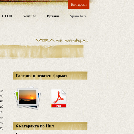
Български
СТОП
Youtube
Връзки
Spam here
Галерия и печатен формат
дин
та)
 на
раб
ени
ени
ите
6 катаракта по Нил
ие)