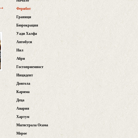
Начало
 →
Ферибот
Граници
Бюрокрация
Уади Халфа
Автобуси
Нил
Абри
Гостоприемност
Инцидент
Донгола
Карима
Деца
Авария
Хартум
Магистрала Осама
Мерое