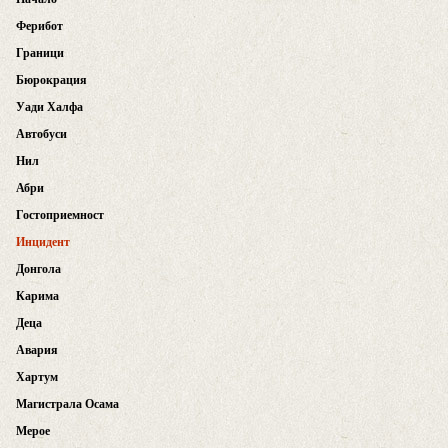
Ферибот
Граници
Бюрокрация
Уади Халфа
Автобуси
Нил
Абри
Гостоприемност
Инцидент
Донгола
Карима
Деца
Авария
Хартум
Магистрала Осама
Мерое