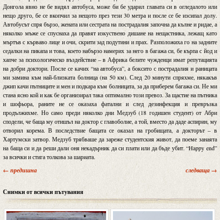
Донгола явно не бе видял автобуса, може би бе ударил главата си в огледалото или
нещо друго, бе се вкопчил за нещото през тези 30 метра и после се бе изсипал долу.
Автобусът спря бързо, жената или сестрата на пострадалия започна да кълне и ридае, а
няколко мъже се спуснаха да правят изкуствено дишане на нещастника, лежащ като
мъртъв с кърваво лице и очи, скрити зад подутини и прах. Разположиха го на задните
седалки на пикапа и това, което набързо намерих за него в багажа си, бе кърпа с йод и
хапче за психологическо въздействие – в Африка белите чужденци имат репутацията
на добри доктори. После се качих “на автобуса”, а боксито с пострадалия и раницата
ми замина към най-близката болница (на 50 км). След 20 минути спряхме, някакъв
джип качи пътниците и мен и подкара към болницата, за да приберем багажа си. Не ми
стана ясно кой и как бе организирал така оптимално този превоз. За щастие на пътника
и шофьора, раните не се оказаха фатални и след дезинфекция и превръзка
продължихме. Но само преди няколко дни Медзуб (18 годишен студент) от Абри
сподели, че баща му отишъл на доктор с главоболие, а той, вместо да даде аспирин, му
отворил корема. В последствие бащата се оказал на гробищата, а докторът – в
Хартумски затвор. Медзуб трябваше да зареже студентския живот, да поеме занаята
на баща си и да реши дали оня некадърник да си плати или да бъде убит. “Happy end”
за всички и стига толкова за шариата.
← предишна
следваща →
Снимки от всички пътувания