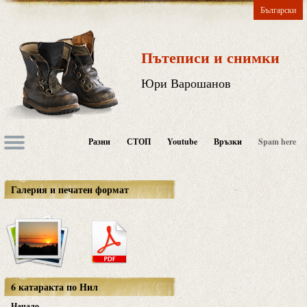
Български
Пътеписи и снимки
Юри Варошанов
Разни
СТОП
Youtube
Връзки
Spam here
Галерия и печатен формат
6 катаракта по Нил
Начало