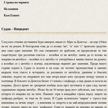
Страна на черните
На камион
Към Египет
Судан › Инцидент
След като отмина пустинната буря намерих пикап от Абри за Донгола – на още 250км
на юг по реката. В българския език да се возиш “на”, “в” или “с” превозно средство
има само едно значение. Не съм специалист по арабския, но предполагам че там
съществуват три различни глагола – возейки се на автобус значи да се возиш на
покрива на автобуса – возейки се в автобус се употребява в нашия смисъл на думата,
а возейки се с автобус е всичко, изключващо първите две значения. Преди много
години хората в Судан се возели и на влак, но честите произшествия и законът
вкарали този глагол в историята, за разликата от автобуси, джипове и боксита
(пикапи), където по покривите все още негри висят като гроздове между чували и
платнища. В боксито за Донгола бяхме 13 човека с шофьора, а още двама се возеха на
покрива. Дълго време не срещахме изобщо кола през пустинята и едва след часове
задминахме първия автобус. Може би на 30 метра пред него забелязах, как чувал се
изтърси от покрива му на пътя. Пикапът спря и виждайки страха върху лицето на
шофьора разбрах, че това не бе чувал. В Судан ислямската “шариа” е строга към
виновника за нечия смърт – а виновник за смъртта и на най-непредпазливия пътник
остава, поради липса на друг, шофьорът. Един от двамата на покрива на пикапа за