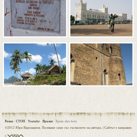
Разни
·
СТОП
·
Youtube
·
Връзки
·
Spam also here
©2012 Юри Варошанов. Ползване само със съгласието на автора. |
Сайтът е направен
Visia
с