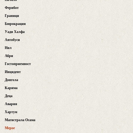
Ферибот
Граници
Бюрокрация
Уади Халфа
Автобуси
Нил
Абри
Гостоприемност
Инцидент
Донгола
Карима
Деца
Авария
Хартум
Магистрала Осама
Мерое