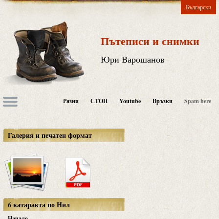
Български
Пътеписи и снимки
Юри Варошанов
Разни
СТОП
Youtube
Връзки
Spam here
Галерия и печатен формат
6 катаракта по Нил
Начало