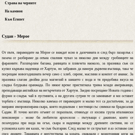
Страна на черните
На камион
Към Египет
Судан › Мерое
От пътя, пирамидите на Мерое се виждат ясно в далечината и след бърз пазарлък с
пазача се разбираме да опъна спалния чувал за няколко дни между гробниците на
фараоните. Разхвърлям багажа, раницата и пликчета наоколо, за празника съм си
купил кървава наденица от Хартум, но забравих да намеря дървени въглища, така че
посрещам новогодишната вечер само с хляб, сирене, маслини и компот от ананас. За
празника слагам двойна доза магнезий в шишето с вода и тя придобива вкуса на
сладка блудкава оранжада. По някое време пристигнаха трима млади американци,
преподаващи английски на негърчетата от Хартум. Заедно посрещаме Новата година с
фурми и сладък чай в пустинята, а на другата сутрин те си заминават и ми оставят
торбата с въглища. Няколко камъка от пирамидите и малко тел са достатъчни, за да
направя импровизирана скара, която подпалвам с вестници със снимки на брадясалия
Садам. И точно когато огънят се поразпали, отнякъде се изсипа група италиански
пенсионери – може би любители археолози – пътуващи с джипове, които се
позачудиха при вида на огън, скара и наденици между древните светини, но се
успокоиха като им казах, че съм българин. След малко те си тръгват и аз оставам сам
сред дюните. Тишината е неестествена за хората, свикнали с монотонния шум на