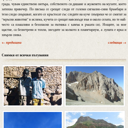
града, чувам единствено вятъра, собственото си дишане и жуженето на мухите, което
затихва привечер. По пясъка се срещат следи от големи сигнално-сини бръмбари и
тези следи свършват, когато се кръстосат със следите на куче (въпреки че се смятат за
“мръсни животни” в исляма, кучета се срещат навсякъде във и около селата, но те най-
често са плашливи и безопасни за пътника с камък в ръката си). Нощите, за мое
щастие, са безветрени и топли, звездите за колкото в планетариум, а луната е ярка и
хвърля сянка.
← предишна
следваща →
Снимки от всички пътувания