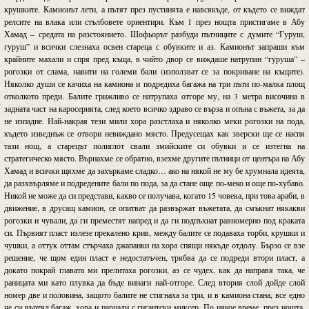
крушките. Камионът лети, а пътят през пустинята е навсякъде, от където се виждат
релсите на влака или стълбовете ориентири. Към 1 през нощта пристигаме в Абу
Хамад – средата на разстоянието. Шофьорът разбуди пътниците с думите “Гуруш,
гуруш” и всички слезнаха освен стареца с обувките и аз. Камионът запраши към
крайните махали и спря пред къща, в чийто двор се виждаше натрупан “гуруша” –
рогозки от слама, навити на големи бали (използват се за покриване на къщите).
Няколко души се качиха на камиона и подредиха багажа на три пъти по-малка площ
отколкото преди. Балите грижливо се натрупаха отгоре му, на 3 метра височина в
задната част на каросерията, след което всичко здраво се върза и опъна с въжета, за да
не изпадне. Най-накрая тези мили хора разстлаха и няколко меки рогозки на пода,
където изведнъж се отвори невиждано място. Предусещах как зверски ще се наспя
тази нощ, а старецът полиглот свали змийските си обувки и се изтегна на
стратегическо място. Върнахме се обратно, взехме другите пътници от центъра на Абу
Хамад и всички щяхме да захъркаме сладко… ако на някой не му бе хрумнала идеята,
да разхвърляме и подредените бали по пода, за да стане още по-меко и още по-хубаво.
Никой не може да си представи, какво се получава, когато 15 човека, при това араби, в
движение, в друсащ камион, се опитват да развържат въжетата, да смъкнат някакви
рогозки и чували, да ги преместят напред и да ги подпъхнат равномерно под краката
си. Първият пласт излезе прекалено крив, между балите се подаваха торби, крушки и
чушки, а оттук оттам стърчаха джапанки на хора спящи някъде отдолу. Бързо се взе
решение, че щом един пласт е недостатъчен, трябва да се подреди втори пласт, а
докато покрай главата ми прелитаха рогозки, аз се чудех, как да направя така, че
раницата ми като плувка да бъде винаги най-отгоре. След втория слой дойде слой
номер две и половина, защото балите не стигнаха за три, и в камиона стана, все едно
че си въртял багаж, хора и парцали с гигантски миксер. По някое време, през нощта,