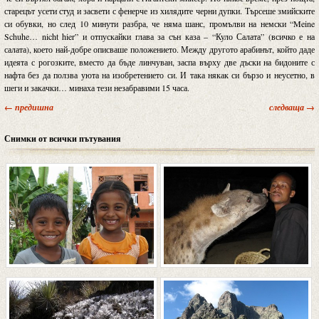
старецът усети студ и засвети с фенерче из хилядите черни дупки. Търсеше змийските
си обувки, но след 10 минути разбра, че няма шанс, промълви на немски “Meine
Schuhe… nicht hier” и отпускайки глава за сън каза – “Куло Салата” (всичко е на
салата), което най-добре описваше положението. Между другото арабинът, който даде
идеята с рогозките, вместо да бъде линчуван, заспа върху две дъски на бидоните с
нафта без да ползва уюта на изобретението си. И така някак си бързо и неусетно, в
шеги и закачки… минаха тези незабравими 15 часа.
← предишна
следваща →
Снимки от всички пътувания