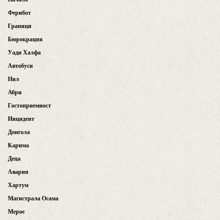
Ферибот
Граници
Бюрокрация
Уади Халфа
Автобуси
Нил
Абри
Гостоприемност
Инцидент
Донгола
Карима
Деца
Авария
Хартум
Магистрала Осама
Мерое