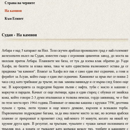
Страна на черните
На камион
Към Египет
Судан › На камион
Атбара е над 5 катаракт на Нил. Този скучен арабски промишлен град е най-големият
железопътен възел на Судан, известен също с огромния циментов завод, до моста на
нилския приток Атбара. Плановете ми бяха, от тук да взема влак обратно до Уади
Халфа, но билети за влака няма, така че като единствена възможност остава да се
придвижа “на камион”. Влакът за Халфа все пак е само един път седмично, а гоня и
ферибот за Асуан, който също е един път седмично. Камионът за пръв път се появи 2
часа след като трябваше да тръгне, но пак замина нанякъде и се върна след близо още
час. В каросерията са подредени бидони пълни с нафта, туби с масло и кашони с
маркучи и парцали. Качват се още пътници, идва и един старец с обувки от змийска
кожа, който говори 2-3 думи италиански и толкова немски, гордо заявяващ, че е бил
по тези места през 1964 година. Появяват се няколко кашона с крушки 75W, десетина
чували с трева, люти чушки и още много денкове, вързопи и всякакви торби.
Първоначално подреждаме багажа, за да има повече място за нас, но всички арабски
планове се прекрояват и променят след най-много 10 минути, когато на някой му
хрумне друга идея. В резултат, на тръгване, чувалите с чушки заемат половината от
твърдия под, а хората се търкалят като копърки между тях, торбите и кашоните с