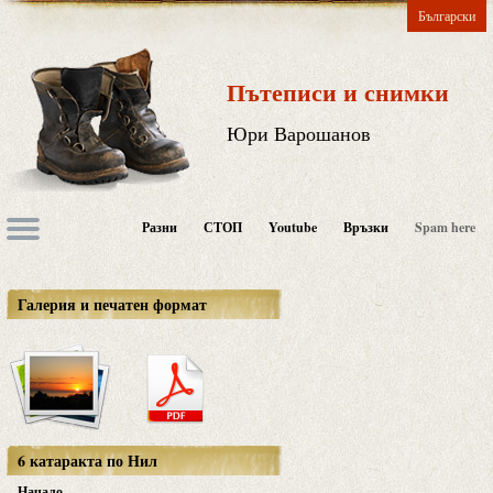
Български
Пътеписи и снимки
Юри Варошанов
Разни
СТОП
Youtube
Връзки
Spam here
Галерия и печатен формат
6 катаракта по Нил
Начало