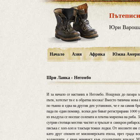
Пътеписи
Юри Варош
Начало
Азия
Африка
Южна Амери
Шри Ланка › Негомбо
И за начало се настаних в Негомбо. Нощувах до пазара з
пътя, хотелът ти е в обратна посока! Вместо типична нова 
по тъмно и едва на другия ден установих, че е на самия бр
пада по един помияр, всеки ден биват регистрирани 1000 у
из въздуха се носеше солената и плътна миризма на риба. З
сутрин стотици местни чистят и тръскат в синхрон рибарск
пясъка с хоп-хоп и тласъци тежки лодки. От носовете им 
като друг спомен от мисионерската епоха, през града вс
холандците, с явна ненавист към сухопътните връзки. М