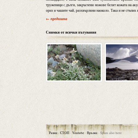
труженици с дълги, закръглени ножове белят кожата на аку
ориз и чашите чай, разхвърляни наоколо. Така и не стъпих 
← предишна
Снимки от всички пътувания
Разни
·
СТОП
·
Youtube
·
Връзки
·
Spam also here