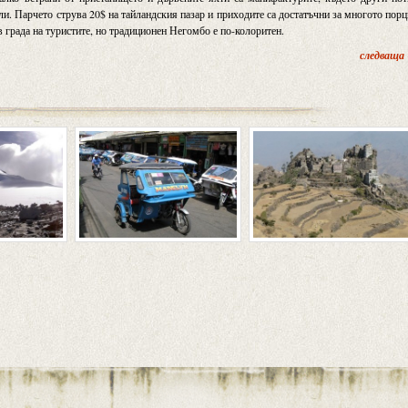
ли. Парчето струва 20$ на тайландския пазар и приходите са достатъчни за многото пор
в града на туристите, но традиционен Негомбо е по-колоритен.
следваща