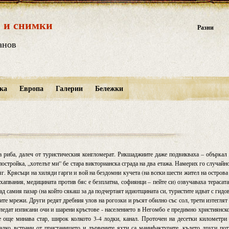
 и снимки
Разни
анов
ка
Европа
Галерии
Бележки
а риба, далеч от туристическия конгломерат. Рикшаджиите даже подвикваха – объркал
постройка, „хотелът ми” бе стара викторианска сграда на два етажа. Намерих го случайн
яг. Крясъци на хиляди гарги и вой на бездомни кучета (на всеки шести жител на острова
хапвания, медицината против бяс е безплатна, софиянци – пейте си) озвучаваха терасата
ад самия пазар (на който сякаш за да подчертаят идиотщината си, туристите идват с гидо
ите мрежи. Други редят дребния улов на рогозки и ръсят обилно със сол, трети изтеглят
гледат изписани очи и шарени кръстове - населението в Негомбо е предимно християнск
е още минава стар, широк колкото 3-4 лодки, канал. Проточен на десетки километри
алко встрани от пристанището и дървените яхти са манифактурите, където други по