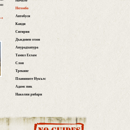
Начало
ции
Негомбо
Автобуси
 →
Канди
Сигирия
Дъждовен сезон
Анурадхапура
Тамил Еелам
Слон
Трекинг
Планините Нукълс
Адамс пик
Наколни рибари