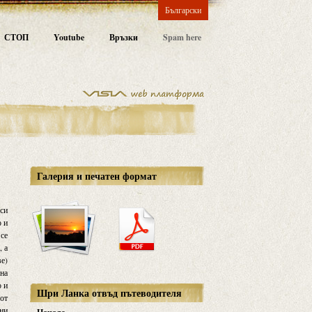
Български
СТОП
Youtube
Връзки
Spam here
Галерия и печатен формат
 си
о и
 се
, а
ве)
 на
о и
Шри Ланка отвъд пътеводителя
 от
тни