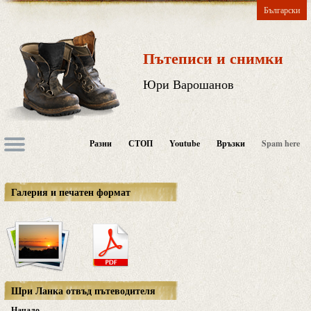
Български
Пътеписи и снимки
Юри Варошанов
Разни
СТОП
Youtube
Връзки
Spam here
Галерия и печатен формат
Шри Ланка отвъд пътеводителя
Начало