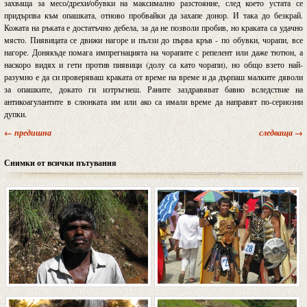
захваща за месо/дрехи/обувки на максимално разстояние, след което устата се
придърпва към опашката, отново пробвайки да захапе донор. И така до безкрай.
Кожата на ръката е достатъчно дебела, за да не позволи пробив, но краката са удачно
място. Пиявицата се движи нагоре и пълзи до първа кръв - по обувки, чорапи, все
нагоре. Донякъде помага импрегнацията на чорапите с репелент или даже тютюн, а
наскоро видях и гети против пиявици (долу са като чорапи), но общо взето най-
разумно е да си проверяваш краката от време на време и да дърпаш малките дяволи
за опашките, докато ги изтръгнеш. Раните заздравяват бавно вследствие на
антикоагулантите в слюнката им или ако са имали време да направят по-сериозни
дупки.
← предишна
следваща →
Снимки от всички пътувания