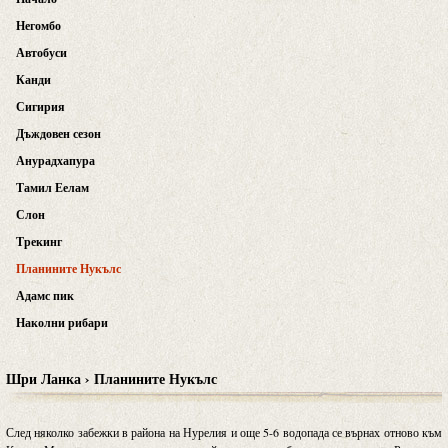
Негомбо
Автобуси
Канди
Сигирия
Дъждовен сезон
Анурадхапура
Тамил Еелам
Слон
Трекинг
Планините Нукълс
Адамс пик
Наколни рибари
Шри Ланка › Планините Нукълс
След няколко забежки в района на Нурелия и още 5-6 водопада се върнах отново към