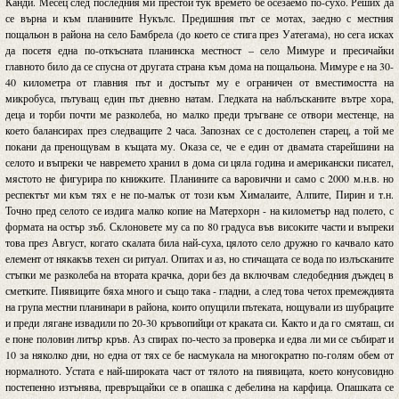
Канди. Месец след последния ми престой тук времето бе осезаемо по-сухо. Реших да
се върна и към планините Нукълс. Предишния път се мотах, заедно с местния
пощальон в района на село Бамбрела (до което се стига през Уатегама), но сега исках
да посетя една по-откъсната планинска местност – село Мимуре и пресичайки
главното било да се спусна от другата страна към дома на пощальона. Мимуре е на 30-
40 километра от главния път и достъпът му е ограничен от вместимостта на
микробуса, пътуващ един път дневно натам. Гледката на наблъсканите вътре хора,
деца и торби почти ме разколеба, но малко преди тръгване се отвори местенце, на
което балансирах през следващите 2 часа. Запознах се с достолепен старец, а той ме
покани да пренощувам в къщата му. Оказа се, че е един от двамата старейшини на
селото и въпреки че навремето хранил в дома си цяла година и американски писател,
мястото не фигурира по книжките. Планините са варовични и само с 2000 м.н.в. но
респектът ми към тях е не по-малък от този към Хималаите, Алпите, Пирин и т.н.
Точно пред селото се издига малко копие на Матерхорн - на километър над полето, с
формата на остър зъб. Склоновете му са по 80 градуса във високите части и въпреки
това през Август, когато скалата била най-суха, цялото село дружно го качвало като
елемент от някакъв техен си ритуал. Опитах и аз, но стичащата се вода по излъсканите
стъпки ме разколеба на втората крачка, дори без да включвам следобедния дъждец в
сметките. Пиявиците бяха много и също така - гладни, а след това четох премеждията
на група местни планинари в района, които опущили пътеката, нощували из шубраците
и преди лягане извадили по 20-30 кръвопийци от краката си. Както и да го смяташ, си
е поне половин литър кръв. Аз спирах по-често за проверка и едва ли ми се събират и
10 за няколко дни, но една от тях се бе насмукала на многократно по-голям обем от
нормалното. Устата е най-широката част от тялото на пиявицата, което конусовидно
постепенно изтънява, превръщайки се в опашка с дебелина на карфица. Опашката се