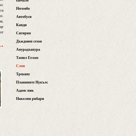
Начало
во:
Негомбо
 са
во.
Автобуси
на,
Канди
 ще
 от
Сигирия
Дъждовен сезон
 →
Анурадхапура
Тамил Еелам
Слон
Трекинг
Планините Нукълс
Адамс пик
Наколни рибари