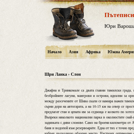
Пътеписи
Юри Варош
Начало
Азия
Африка
Южна Амери
Шри Ланка › Слон
Джафна и Тринкомале са двата главни тамилски града,
безбройните лагуни, мангрови и острови, идеални за ор
между разсечените от Шива скали се намира важен тамилс
сърни дори на автогарата, а на 10-15 км на север се про
предлагат стаи и цената им за седмица е колкото по хоте
Въпреки няколкото национални парка в околностите (най-г
задявката с диви слонове. Само на броени километри от Ам
баня и водопой към резервоарите. Една от тях е точно пре
избрах подходящо обзорно място. Настроих оптимално с