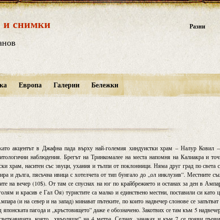
 и снимки
Разни
анов
ка
Европа
Галерии
Бележки
 като акцентът в Джафна пада върху най-големия хиндуистки храм – Налур Ковил –
нитологични наблюдения. Брегът на Тринкомалее на места напомня на Калиакра и то
ки храм, наситен със звуци, ухания и тълпи от поклонници. Няма друг град по света 
стира и дълга, пясъчна ивица с хотелчета от тип бунгало до „ол инклузив”. Местните с
лите на вечер (10$). От там се спуснах на юг по крайбрежието и останах за ден в Ампа
олям и красив е Гал Оя) туристите са малко и единствено местни, поставили си като 
пара (и на север и на запад) минават пътеките, по които надвечер слонове се запътват
д японската пагода и „кръстовището” даже е обозначено. Закотвих се там към 5 надвече
веткавицата, която „хвърляше” на 4 метра. Седнах, зачаках и към 7 се появи първ