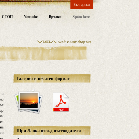
Български
СТОП
Youtube
Връзки
Spam here
Галерия и печатен формат
 и
чно
със
ъщо
ра.
цел
 на
Шри Ланка отвъд пътеводителя
р и
ият