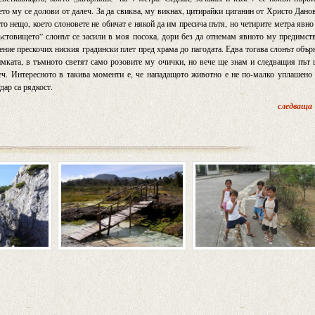
ето му се долови от далеч. За да свиква, му викнах, цитирайки циганин от Христо Дано
о нещо, което слоновете не обичат е някой да им пресича пътя, но четирите метра явно
ръстовището” слонът се засили в моя посока, дори без да отнемам явното му предимст
ение прескочих ниския градински плет пред храма до пагодата. Едва тогава слонът обър
мката, в тъмното светят само розовите му очички, но вече ще знам и следващия път
еч. Интересното в такива моменти е, че нападащото животно е не по-малко уплашено
дар са рядкост.
следваща