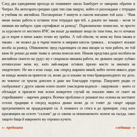
След два еднодневни прехода из планините около Бамбурет се завърнах обратно в
Читрал. На автогарата срещнах един тип (пак пащун), който се разхождаше с тетрадки
и учебник по английски. Поговорихме 5 минути и съвсем внезапно той каза – “Виж
имам малко работа и оставям тези тетрадки при теб, а докато ме чакаш – моля те
напиши ми набързо един сертификат за развод”. Първоначално помислих, че просто
за курсовете от местното ИЧС им искат да напишат нещо по тази тема, но го изчаках
да се върне и питах какво точно му трябва. А той обясни, че жена му била такава и
такава – не можел да я търпи повече и направи кисела гримаса… всъщност искаше
молба за развод. Обикновено пред съдилищата си има писари за тази работа, но той
явно бе решил да мине тънко и затова помоли мен. Нямам представа дали молбата на
английски (вместо на урду) му е свършила някаква работа, но двамата заедно хубаво
изтипосахме жена му, като най-накрая оставих празно място за имената на
свидетелите. Не ми е ясно също, как според шариата някой, който почти никога дори
не вижда жената на приятеля си, може да се изкаже на тема бракоразводното му дело,
но човекът си тръгна доволен и даже ми благодари горещо. Пащуните рядко се
съобразяват с други закони освен своите унаследени кодекси – пащунвали – които се
обсъждат и прилагат във всеки конкретен случай на локално ниво от съвет на
старейшините – наречен джирга. Всички проблеми се решават въз основа на местните
селски традиции и според кодекса двама може да се гонят до смърт заради
прегрешенията на прадядовците си. А понякога се стига и до примирие, след като
красавицата на селото “склони” да се ожени за невменяемото момче на съседа, само
защото баща й навремето му отровил кучето.
← предишна
следваща →