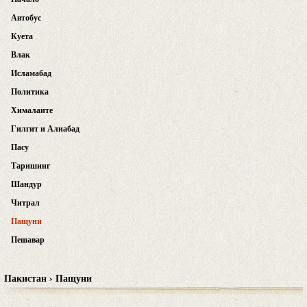
Автобус
Куета
Влак
Исламабад
Политика
Хималаите
Гилгит и Алиабад
Пасу
Таришинг
Шандур
Читрал
Пащуни
Пешавар
Пакистан › Пащуни