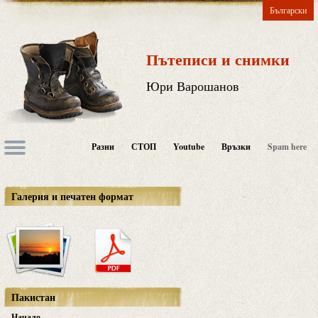
Български
Пътеписи и снимки
Юри Варошанов
Разни
СТОП
Youtube
Връзки
Spam here
Галерия и печатен формат
Пакистан
Начало