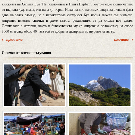
книжката на Херман Бул “На поклонение в Нанга Парбат”, което е едно силно четиво
от първата луда глава, стигнала до върха. Изкачването на осемхилядника станало факт
едва на залез слънце, но с непоклатима сигурност Бул побил пикела със знамето,
направил няколко снимки и даже свалил ръкавиците, за да сложи нов филм.
Останалото е история, както и бивакуването му (в изправено положение) на около
8000 м, а след общо 40 часа той се добрал в делириум до щурмовия лагер.
← предишна
следваща →
Снимки от всички пътувания