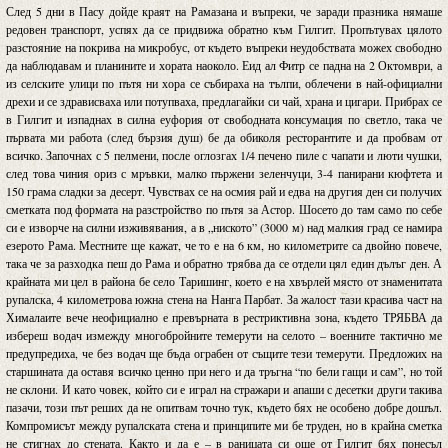
След 5 дни в Пасу дойде краят на Рамазана и въпреки, че заради празника нямаше
редовен транспорт, успях да се придвижа обратно към Гилгит. Пропътувах цялото
разстояние на покрива на микробус, от където въпреки неудобствата можех свободно
да наблюдавам и планините и хората наоколо. Еид ал Фитр се падна на 2 Октомври, а
из селските улици по пътя ни хора се събираха на тълпи, облечени в най-официални
дрехи и се здрависваха или потупваха, предлагайки си чай, храна и цигари. Прибрах се
в Гилгит и изпаднах в силна еуфория от свободната консумация по светло, така че
първата ми работа (след бързия душ) бе да обиколя ресторантите и да пробвам от
всичко. Започнах с 5 пелмени, после оглозгах 1/4 печено пиле с чапати и люти чушки,
след това чиния ориз с мръвки, малко пържени зеленчуци, 3-4 панирани кюфтета и
150 грама сладки за десерт. Чувствах се на осмия рай и едва на другия ден си получих
сметката под формата на разстройство по пътя за Астор. Шосето до там само по себе
си е изворче на силни изживявания, а в „ниското” (3000 м) над малкия град се намира
езерото Рама. Местните ще кажат, че то е на 6 км, но километрите са двойно повече,
така че за разходка пеш до Рама и обратно трябва да се отдели цял един дълъг ден. А
крайната ми цел в района бе село Таришинг, което е на хвърлей място от знаменитата
рупалска, 4 километрова южна стена на Нанга Парбат. За жалост тази красива част на
Хималаите вече неофициално е превърната в рестриктивна зона, където ТРЯБВА да
избереш водач измежду многобройните темерути на селото – военните тактично ме
предупредиха, че без водач ще бъда ограбен от същите тези темерути. Предложих на
старшината да оставя всичко ценно при него и да тръгна “по бели гащи и сам”, но той
не склони. И като човек, който си е играл на стражари и апаши с десетки други такива
пазачи, този път реших да не опитвам точно тук, където бях не особено добре дошъл.
Компромисът между рупалската стена и принципите ми бе труден, но в крайна сметка
не стигнах до стената. Както и да е – в раницата си още от Гилгит бях понесъл