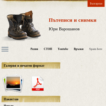
Български
Пътеписи и снимки
Юри Варошанов
Разни
СТОП
Youtube
Връзки
Spam here
Галерия и печатен формат
Пакистан
Начало