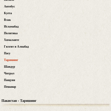
Автобус
Куета
Влак
Исламабад
Политика
Хималаите
Гилгит и Алиабад
Пасу
Таришинг
Шандур
Читрал
Пащуни
Пешавар
Пакистан › Таришинг