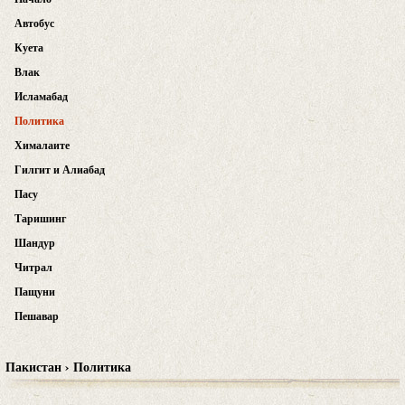
Автобус
Куета
Влак
Исламабад
Политика
Хималаите
Гилгит и Алиабад
Пасу
Таришинг
Шандур
Читрал
Пащуни
Пешавар
Пакистан › Политика