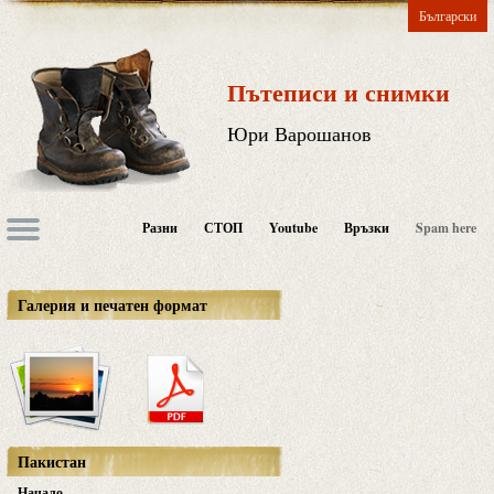
Български
Пътеписи и снимки
Юри Варошанов
Разни
СТОП
Youtube
Връзки
Spam here
Галерия и печатен формат
Пакистан
Начало