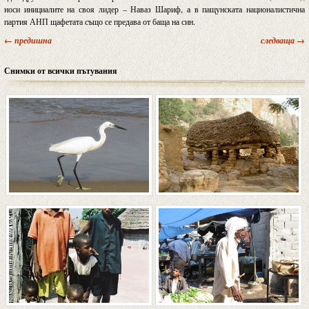
носи инициалите на своя лидер – Наваз Шариф, а в пащунската националистична
партия АНП щафетата също се предава от баща на син.
← предишна
следваща →
Снимки от всички пътувания