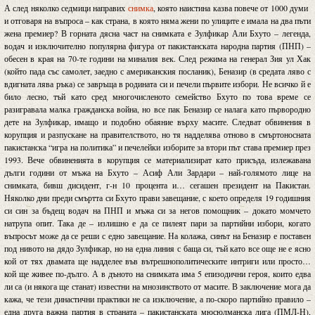
А след няколко седмици направих
снимка
, която наистина казва повече от 1000 думи
и отговаря на въпроса – как страна, в която няма жени по улиците е имала на два пъти
жена премиер? В горната дясна част на снимката е Зулфикар Али Бхуто – легенда,
водач и изключително популярна фигура от пакистанската народна партия (ПНП) –
обесен в края на 70-те години на миналия век. След режима на генерал Зия ул Хак
(който пада със самолет, заедно с американския посланик), Беназир (в средата ляво с
вдигната лява ръка) се завръща в родината си и печели първите избори. Не всичко й е
било лесно, тъй като сред многочисленото семейство Бхуто по това време се
разигравала малка гражданска война, но все пак Беназир се налага като първородно
дете на Зулфикар, имащо и подобно обаяние върху масите. Следват обвинения в
корупция и разпускане на правителството, но тя надделява отново в смъртоносната
пакистанска “игра на политика” и печелейки изборите за втори път става премиер през
1993. Вече обвиненията в корупция се материализират като присъда, излежавана
дълги години от мъжа на Бхуто – Асиф Али Зардари – най-голямото лице на
снимката, бивш дисидент, г-н 10 процента и… сегашен президент на Пакистан.
Няколко дни преди смъртта си Бхуто прави завещание, с което определя 19 годишния
си син за бъдещ водач на ПНП и мъжа си за негов помощник – докато момчето
натрупа опит. Така де – излишно е да се пилеят пари за партийни избори, когато
въпросът може да се реши с едно завещание. На колажа, синът на Беназир е поставен
под нивото на дядо Зулфикар, но на една линия с баща си, тъй като все още не е ясно
кой от тях двамата ще надделее във вътрешнополитическите интриги или просто…
кой ще живее по-дълго. А в дъното на снимката има 5 епизодични героя, които едва
ли са (и някога ще станат) известни на мнозинството от масите. В заключение мога да
кажа, че тези династични практики не са изключение, а по-скоро партийно правило –
една друга важна партия в страната – пакистанската мюсюлманска лига (ПМЛ-Н),