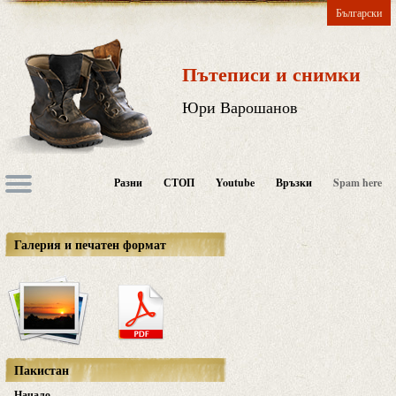
Български
Пътеписи и снимки
Юри Варошанов
Разни
СТОП
Youtube
Връзки
Spam here
Галерия и печатен формат
Пакистан
Начало