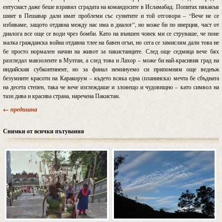
ентусиаст даже беше взривил сградата на командосите в Исламабад. Попитах някакъв
шиит в Пешавар дали имат проблеми със сунитите и той отговори – “Вече не се
избиваме, защото отдавна между нас има и диалог”, но може би по инерция, част от
диалога все още се води чрез бомби. Като на външен човек ми се струваше, че поне
малка гражданска война отдавна тлее на бавен огън, но сега се замислям дали това не
бе просто нормален начин на живот за пакистанците. След още седмица вече бях
разгледал мавзолеите в Мултан, а след това и Лахор – може би най-красивия град на
индийския субконтинент, но за финал неминуемо си припомням още веднъж
безумните красоти на Каракорум – където всяка една (планинска) мечта бе сбъдната
на десета степен, така че вече изглеждаше и зловещо и чудовищно – като символ на
тази дива и красива страна, наречена Пакистан.
← предишна
Снимки от всички пътувания