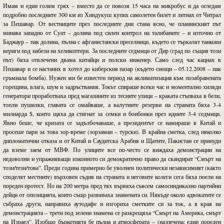
Имам и един голям грях – вместо да се повозя 15 часа на микробус и да огледам
подробно последните 300 км из Хиндукуш купих самолетен билет и литнах от Читрал
за Пешавар. От вестниците през последните дни стана ясно, че планинският път
минава западно от Суат – долина под силен контрол на талибаните – и източно от
Баджаур – пак долина, пълна с афганистански преселници, където се търкалят танкови
вериги под набези на хеликоптери. За последните седмици от Дир (град по същия този
път) бяха отвлечени двама китайци и полски инженер. Само след час кацнах в
Пешавар и се настаних в хотел до киберския пазар (където снощи – 05.12.2008 – пак
гръмнала бомба). Нужен ми бе известен период на аклиматизация към позабравената
горещина, влага, шум и задръствания. Токът спираше всеки час и моментално хиляди
генератори проработваха пред магазините из тесните улици – краката стъпваха в бели,
топли пушилки, главата се омайваше, а валутните резерви на страната бяха 3-4
милиарда $, които щяха да стигнат за семки и бонбонки през идните 3-4 седмици.
Явно беше, че кризата се задълбочаваше, а президентът се намираше в Китай и
просеше пари за това зор-време (зорзаман – турски). В крайна сметка, след няколко
дипломатични отказа и от Китай и Саудитска Арабия и Щатите, Пакистан се принуди
да вземе заем от МВФ. По улиците все по-често се виждаха демонстрации на
недоволни и упражняващи изконното си демократично право да скандират “Смърт на
този/тези/това”. Преди година примерно бе уволнен политически независимият (както
споделят местните) върховен съдия на страната и неговите колеги сега бяха поели на
пореден протест. Но на 200 метра пред тях вървяха съвсем самосиндикално партийни
дейци от опозицията, които също развяваха знамената си. Някъде около адвокатите се
събраха други, направиха аутодафе и изгориха сметките си за ток, а в края на
демонстрацията – трети под зелени знамена се разкрещяха “Смърт на Америка, смърт
на Израел”. Изобщо бъркотията бе пълна и атмосферата – (на)печена; един пореден