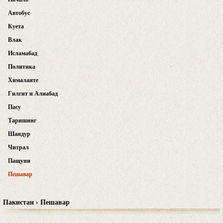
Автобус
Куета
Влак
Исламабад
Политика
Хималаите
Гилгит и Алиабад
Пасу
Таришинг
Шандур
Читрал
Пащуни
Пешавар
Пакистан › Пешавар