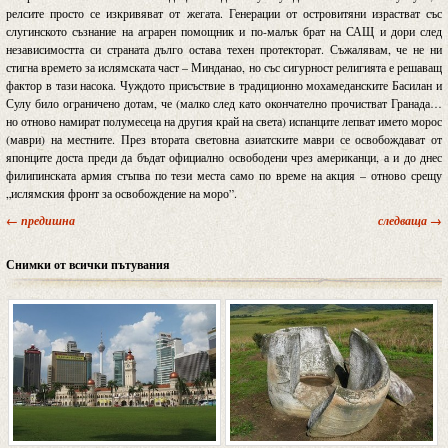
релсите просто се изкривяват от жегата. Генерации от островитяни израстват със
слугинското съзнание на аграрен помощник и по-малък брат на САЩ и дори след
независимостта си страната дълго остава техен протекторат. Съжалявам, че не ни
стигна времето за ислямската част – Минданао, но със сигурност религията е решаващ
фактор в тази насока. Чуждото присъствие в традиционно мохамеданските Басилан и
Сулу било ограничено дотам, че (малко след като окончателно прочистват Гранада…
но отново намират полумесеца на другия край на света) испанците лепват името морос
(маври) на местните. През втората световна азиатските маври се освобождават от
японците доста преди да бъдат официално освободени чрез американци, а и до днес
филипинската армия стъпва по тези места само по време на акция – отново срещу
„ислямския фронт за освобождение на моро”.
← предишна
следваща →
Снимки от всички пътувания