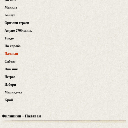
Манила
Банауе
Оризови тераси
Амуяо 2700 м.н.в.
Тондо
На кораба
Палаван
Сабанг
Ник ник
Негрос
Избори
Мариндуке
Край
Филипини › Палаван