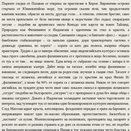
Първите гледки от Палаван се откриха на пристигане в Корон. Варовични острови
стърчаха от Южнокитайско море, тук огромни скални игли, там продълговати
каменни масиви, обрасли на места, другаде голи… и отвесни, отвесни брегове, само
на места прекъснати от бели пясъчни ивици в недостъпни (без лодка) смарагдови
лагуни – подобни на архипелага около Комодо или карста на южен Тайланд.
Природата във Филипините и Индонезия е идентична по стил и красота, а
растителността и животните са сходни. Сампаните (индон.) и бангките (фил.) – лодки с
бамбукови стабилизатори – са напълно еднакви, дори транспортната система е
донякъде сравнима, но хората? – хората са като два полюса, въпреки общата
праистория. Трудно е да се намери обяснение, защо индонезийската култура е останала
така строго самобитна, докато филипинската се е претопила в нещо безлично, познато
от тук и от там… но нищо повече. Една вечер се събрахме със селяни с китара и те
запяха американско кънтри. Дайте нещо на тагалог, изпейте нещо филипинско –
викнахме, но следващата песен, дори на роден език звучеше в същия стил. Тагалог е
смесица от испански, английски и местния (да го кръстим на крал Филип II)
„филипински”, а може би 90% от хората са с испански имена. Някои от тях говорят
английски, но чуждите думи често имат само локален смисъл и примерно испанското
„сегуро” (подобно на българското „сигурно”) се е превърнало в дума без нищо общо с
никаква сигурност. Докато в Индонезия холандците застъпват чисто търговските си
интереси, над туземците тук се посипва един безкомпромисен културен империализъм.
След Магелан идват кръста, католицизма, феодалните порядки и ерата на бароните, а
американците внасят едно по-масово образование, протестанството, баскетбола и
„постната” си кухня. Монополизирането на политиката, протекцията над пазарите и
релсите по които се развива страната и до днес са положени точно от тях, но подобно
на британските колониални отпадъци в Индия и тук чуждата система често буксува, а