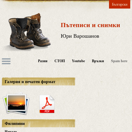
Български
Пътеписи и снимки
Юри Варошанов
Разни
СТОП
Youtube
Връзки
Spam here
Галерия и печатен формат
Филипини
Начало