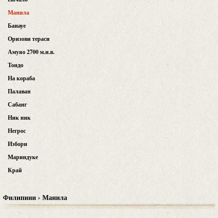
Манила
Банауе
Оризови тераси
Амуяо 2700 м.н.в.
Тондо
На кораба
Палаван
Сабанг
Ник ник
Негрос
Избори
Мариндуке
Край
Филипини › Манила