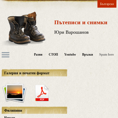
Български
Пътеписи и снимки
Юри Варошанов
Разни
СТОП
Youtube
Връзки
Spam here
Галерия и печатен формат
Филипини
Начало