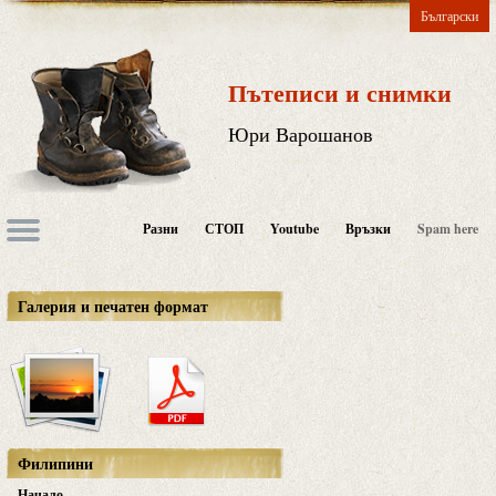
Български
Пътеписи и снимки
Юри Варошанов
Разни
СТОП
Youtube
Връзки
Spam here
Галерия и печатен формат
Филипини
Начало