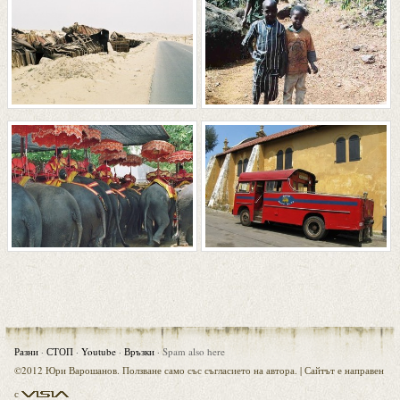
Разни
·
СТОП
·
Youtube
·
Връзки
·
Spam also here
©2012 Юри Варошанов. Ползване само със съгласието на автора. |
Сайтът е направен
Visia
с