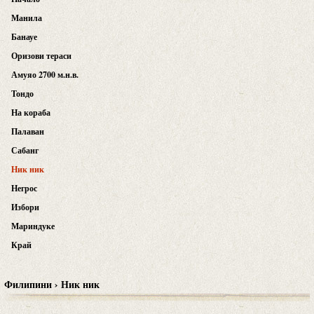
Манила
Банауе
Оризови тераси
Амуяо 2700 м.н.в.
Тондо
На кораба
Палаван
Сабанг
Ник ник
Негрос
Избори
Мариндуке
Край
Филипини › Ник ник