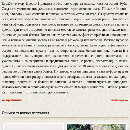
Корабът между Пуерто Принцеса и Ило-ило спира за няколко часа на остров Куйо.
След като усетихме твърдата земя, хапнахме и тръгнахме по плажа. Пясъкът бе фин и
чист, а водата – чай; спокойна и плитка на стотина метра навътре. От другата страна на
носа, по който вървяхме, имаше 2-3 прогнили лодки и кални мангрови. Появиха се
кайт-сърфисти, облечени в неопрени, на които се позачудихме докато сваляме потните
дрехи. Теди влезе в морето, но някакъв местен се замота прекалено дълго около нас и
аз останах да пазя багажа. Видях как от далечината сърфист се приближи и поговори с
нея, а всичко се изясни, когато тя се върна и разказа цялата история. Всеки е чувал за
мухата цеце и сънната болест, развиваща с месеци, но на Куйо и доста филипински
острови се подвизава мухата (или по-скоро пясъчната бълха) ник-ник. Ролята й в
поддържането на мангровните екосистеми определено е доста влиятелна, но
ухапванията й са неприятни и предизвикват силни сърбежи, прерастващи в кожни
дупки. В някои случаи ухапванията водят до смърт за 30 минути, което си е доста по-
радикално от бавната сънна болест. Интересно е да научиш цялата тази информация от
човек, облечен като рицар в няколко пласта неопрен, с маска на главата, очила и дори
ръкавици, докато ти се белееш по слипове на пясъка и зяпаш чудеса на природата.
Ник-ник вирееше в точно определена отсечка от 50 метра и точно там някой бе решил
да строи къща… стигайки само до основите й.
← предишна
следваща →
Снимки от всички пътувания