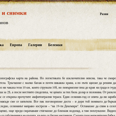
 и снимки
Разни
анов
ка
Европа
Галерии
Бележки
ографска карта на района. Но логистиката бе изключително неясна, така че смире
отела. Тръгнахме с малко багаж и почти никаква храна, а по пътя щяхме да решим д
 ни чакаха тези 10 км, които стрували 10$, но повървяхме пеш до края на града и (чуд
а за 2$, а после местните споделиха, че цената за тях била долар и половина. От разкл
с се откриха прочутите амфитеатрални тераси. Един селянин-гид се опита да ни зариб
 накъде сме се запътили. Все пак поговорихме доста – и дори той понякога да бърк
следно, селянинът направо изстреля – “на 19-ти Декември”. Останахме да спим в село
и цени), още преди смрачаване стигнахме до близкия водопад, а там поплувахме. Видя
а се собственичка на къщата, където се бяхме настанили. Същата тази меркантилна бабка