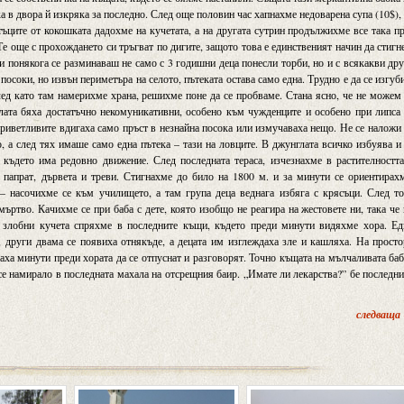
а в двора й изкряка за последно. След още половин час хапнахме недоварена супа (10$),
ъците от кокошката дадохме на кучетата, а на другата сутрин продължихме все така п
 Те още с прохождането си тръгват по дигите, защото това е единственият начин да стиг
т и понякога се разминаваш не само с 3 годишни деца понесли торби, но и с всякакви др
осоки, но извън периметъра на селото, пътеката остава само една. Трудно е да се изгу
ед като там намерихме храна, решихме поне да се пробваме. Стана ясно, че не можем
ата бяха достатъчно некомуникативни, особено към чужденците и особено при липса
приветливите вдигаха само пръст в незнайна посока или измучаваха нещо. Не се наложи
 а след тях имаше само една пътека – тази на ловците. В джунглата всичко избуява и
 където има редовно движение. След последната тераса, изчезнахме в растителностт
, папрат, дървета и треви. Стигнахме до било на 1800 м. и за минути се ориентирах
– насочихме се към училището, а там група деца веднага избяга с крясъци. След т
ртво. Качихме се при баба с дете, която изобщо не реагира на жестовете ни, така че
 злобни кучета спряхме в последните къщи, където преди минути видяхме хора. Ед
 други двама се появиха отнякъде, а децата им изглеждаха зле и кашляха. На прост
аха минути преди хората да се отпуснат и разговорят. Точно къщата на мълчаливата ба
се намирало в последната махала на отсрещния баир. „Имате ли лекарства?” бе последн
.
следваща