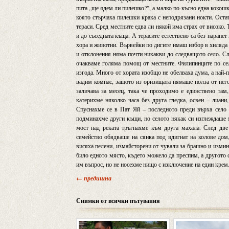
пита „ще ядем ли пилешко?”, а малко по-късно една кокошк
която стърчаха пилешки крака с неподрязани нокти. Остат
тераси. Сред местните едва ли някой има страх от високо.
и до съседната къща. А терасите естествено са без парапе
хора и животни. Вървейки по дигите имаш избор в хиляда п
и отклонения няма почти никакви до следващото село. Сл
очакваме голяма помощ от местните. Филипинците по сел
изгода. Много от хората изобщо не обелваха дума, а най-
вадим компас, защото из оризищата нямаше полза от него,
заличава за месец, така че проходимо е единствено там,
катерихме няколко часа без друга гледка, освен – лиани
Спуснахме се в Пат Яй – последното преди върха село 
подминахме други къщи, но селото някак си изглеждаше мъ
мост над реката тръгнахме към друга махала. След две
семейство обядваше на сянка под вдигнат на колове дом,
висяха пелени, измайсторени от чували за брашно и измин
било едното място, където можело да преспим, а другото 
им въпрос, но не носехме нищо с изключение на един крем
← предишна
Снимки от всички пътувания