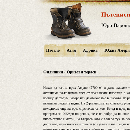
Пътеписи
Юри Варош
Начало
Азия
Африка
Южна Амери
Филипини › Оризови тераси
Исках да качим връх Амуяо (2700 м) и даже имахме топ
оставихме по-голямата част от планинския инвентар в х
изобщо да ходим нагоре или да обикаляме в ниското. Първо
цената на рикшите падна. На 2-ри километър спазарих рикш
походихме още нагоре, спуснахме се към Батад и пред на
програма за 20$/ден но реших, че е по-добре да не знае
километрите с метри, на въпроса кога е валяло тук за по
доста под туристическите хотели (с хубавите им гледки 
възрастна жена, продаваща кола и бира на туристите – оказ