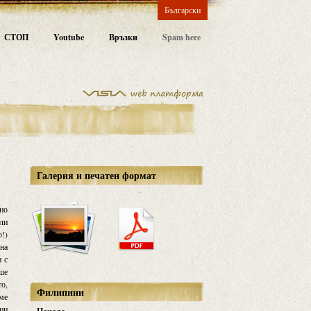
Български
СТОП
Youtube
Връзки
Spam here
Галерия и печатен формат
но
али
о!)
она
и с
аше
то,
Филипини
хме
 ни