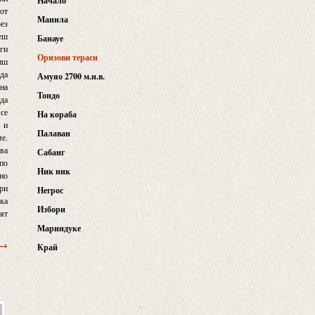
Начало
 от
Манила
рез
неш
Банауе
уги
Оризови тераси
биш
 да
Амуяо 2700 м.н.в.
 на
Тондо
 да
 се
На кораба
а и
Палаван
ме.
ова
Сабанг
 по
Ник ник
но
ори
Негрос
бка
Избори
ият
Мариндуке
 →
Край