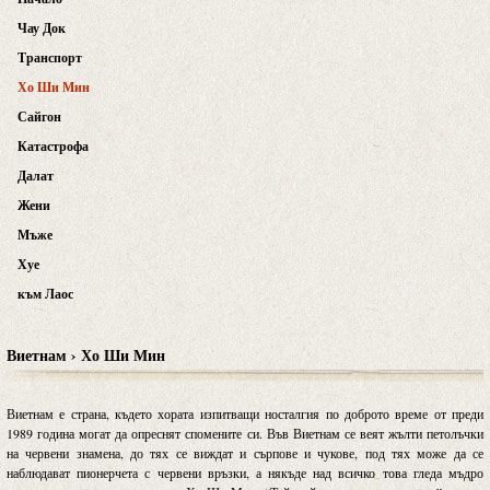
Чау Док
Транспорт
Хо Ши Мин
Сайгон
Катастрофа
Далат
Жени
Мъже
Хуе
към Лаос
Виетнам › Хо Ши Мин
Виетнам е страна, където хората изпитващи носталгия по доброто време от преди
1989 година могат да опреснят спомените си. Във Виетнам се веят жълти петолъчки
на червени знамена, до тях се виждат и сърпове и чукове, под тях може да се
наблюдават пионерчета с червени връзки, а някъде над всичко това гледа мъдро