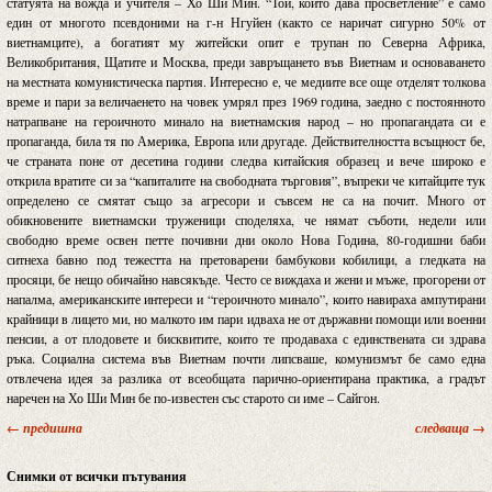
статуята на вожда и учителя – Хо Ши Мин. “Той, който дава просветление” е само
един от многото псевдоними на г-н Нгуйен (както се наричат сигурно 50% от
виетнамците), а богатият му житейски опит е трупан по Северна Африка,
Великобритания, Щатите и Москва, преди завръщането във Виетнам и основаването
на местната комунистическа партия. Интересно е, че медиите все още отделят толкова
време и пари за величаенето на човек умрял през 1969 година, заедно с постоянното
натрапване на героичното минало на виетнамския народ – но пропагандата си е
пропаганда, била тя по Америка, Европа или другаде. Действителността всъщност бе,
че страната поне от десетина години следва китайския образец и вече широко е
открила вратите си за “капиталите на свободната търговия”, въпреки че китайците тук
определено се смятат също за агресори и съвсем не са на почит. Много от
обикновените виетнамски труженици споделяха, че нямат съботи, недели или
свободно време освен петте почивни дни около Нова Година, 80-годишни баби
ситнеха бавно под тежестта на претоварени бамбукови кобилици, а гледката на
просяци, бе нещо обичайно навсякъде. Често се виждаха и жени и мъже, прогорени от
напалма, американските интереси и “героичното минало”, които навираха ампутирани
крайници в лицето ми, но малкото им пари идваха не от държавни помощи или военни
пенсии, а от плодовете и бисквитите, които те продаваха с единствената си здрава
ръка. Социална система във Виетнам почти липсваше, комунизмът бе само една
отвлечена идея за разлика от всеобщата парично-ориентирана практика, а градът
наречен на Хо Ши Мин бе по-известен със старото си име – Сайгон.
← предишна
следваща →
Снимки от всички пътувания