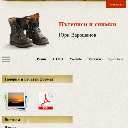
Български
Пътеписи и снимки
Юри Варошанов
Разни
СТОП
Youtube
Връзки
Spam here
Галерия и печатен формат
Виетнам
Начало