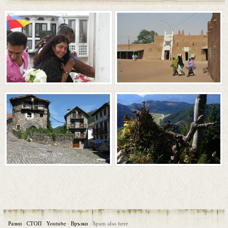
Разни
·
СТОП
·
Youtube
·
Връзки
·
Spam also here