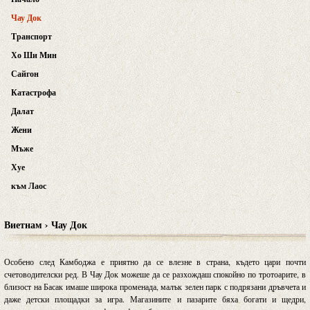
Чау Док
Транспорт
Хо Ши Мин
Сайгон
Катастрофа
Далат
Жени
Мъже
Хуе
към Лаос
Виетнам › Чау Док
Особено след Камбоджа е приятно да се влезне в страна, където цари почти
счетоводителски ред. В Чау Док можеше да се разхождаш спокойно по тротоарите, в
близост на Басак имаше широка променада, малък зелен парк с подрязани дръвчета и
даже детски площадки за игра. Магазините и пазарите бяха богати и щедри,