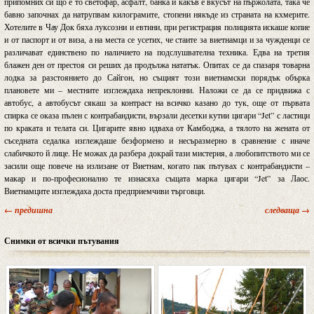
припомних си що е то светофар, асфалт, банка и какъв е вкусът на пържолата, така че
бавно започнах да натрупвам килограмите, стопени някъде из страната на кхмерите.
Хотелите в Чау Док бяха луксозни и евтини, при регистрация полицията искаше копие
и от паспорт и от виза, а на места се усетих, че стаите за виетнамци и за чужденци се
различават единствено по наличието на подслушвателна техника. Едва на третия
блажен ден от престоя си реших да продължа нататък. Опитах се да спазаря товарна
лодка за разстоянието до Сайгон, но същият този виетнамски порядък обърка
плановете ми – местните изглеждаха непреклонни. Наложи се да се придвижа с
автобус, а автобусът сякаш за контраст на всичко казано до тук, още от първата
спирка се оказа пълен с контрабандисти, вързали десетки кутии цигари “Jet” с ластици
по краката и телата си. Цигарите явно идваха от Камбоджа, а тялото на жената от
съседната седалка изглеждаше безформено и несъразмерно в сравнение с иначе
слабичкото й лице. Не можах да разбера докрай тази мистерия, а любопитството ми се
засили още повече на излизане от Виетнам, когато пак пътувах с контрабандисти –
макар и по-професионално те изнасяха същата марка цигари “Jet” за Лаос.
Виетнамците изглеждаха доста предприемчиви търговци.
← предишна
следваща →
Снимки от всички пътувания