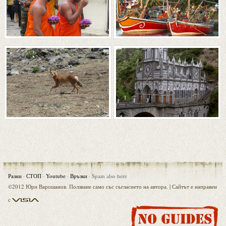
Разни
·
СТОП
·
Youtube
·
Връзки
·
Spam also here
©2012 Юри Варошанов. Ползване само със съгласието на автора. |
Сайтът е направен
Visia
с