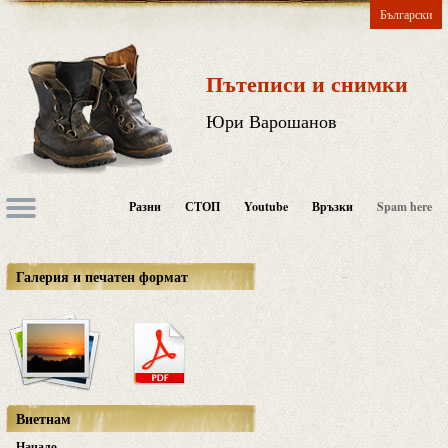
Български
Пътеписи и снимки
Юри Варошанов
Разни
СТОП
Youtube
Връзки
Spam here
Галерия и печатен формат
Виетнам
Начало