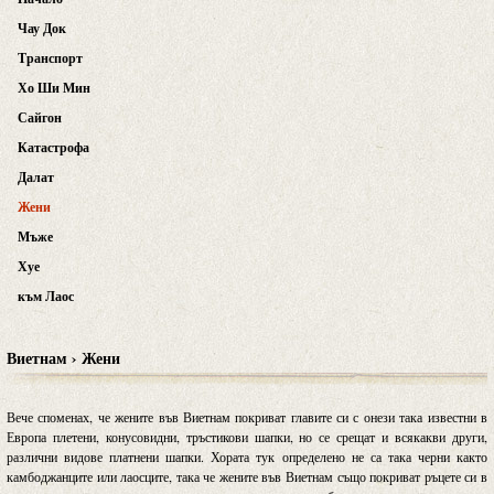
Чау Док
Транспорт
Хо Ши Мин
Сайгон
Катастрофа
Далат
Жени
Мъже
Хуе
към Лаос
Виетнам › Жени
Вече споменах, че жените във Виетнам покриват главите си с онези така известни в
Европа плетени, конусовидни, тръстикови шапки, но се срещат и всякакви други,
различни видове платнени шапки. Хората тук определено не са така черни както
камбоджанците или лаосците, така че жените във Виетнам също покриват ръцете си в