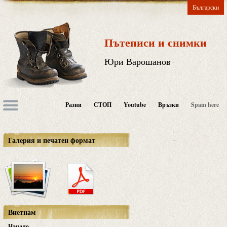
Български
Пътеписи и снимки
Юри Варошанов
Разни
СТОП
Youtube
Връзки
Spam here
Галерия и печатен формат
Виетнам
Начало