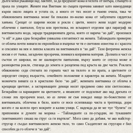
дълги меки ръкавици над лактите, за да предпазят кожа и белота от вятъра, слънцето и
праха по улиците. Жените във Виетнам по същата причина завиват като намордници
кърпи около лицата и устата си, а много от тях носят и тъмни очила, така че
обикновената виетнамка може би показва по-малко кожа от забулената саудитска
ханъма. Срещат се шарени носии и рокли с цветя, много жени ходят модерно
облечени с панталон, блуза или престилка, но всъщност отделям цял параграф на
виетнамската мода, заради традиционната дреха, която се нарича “ао дай”, произнася
“о яй” и дава една безкрайно уникална елегантност на жената. Тайландката примерно
се облича почти винаги по европейски и въпреки че тя е световно известна и с красота
и сексапил на нея и липсва класата на виетнамката в “ао дай”. Тази феерична женска
носия е от тънка, загадъчно прозрачна, понякога копринена материя. Долната и част се
състои от широки, но не шалварести панталони, върху които се спуска може и
разноцветна рокля, стигаща до земята и разцепена под кръста на две части. Роклята
обикновено седи стегната по горната част на тялото и по врата, а цветовете се
определят според възрастта, семейното положение и характера на жената. Младите
момичета винаги са в кристално бяло “ао дай”, женената виетнамка се облича в
крещящи цветове, а застаряващите девици носят предимно сиво или светлосиньо.
Безкрайни са вариациите на цветовете, а нюансите се подсилват ако над дрехата се
сложи лек прозрачен воал, но аз лично не съм виждал нищо по-божествено от
виетнамката, облечена в бяло, която се носи ослепяващо чиста и трептяща, дори
когато е на колело през мокрите и кални улици. С надежда да не ме чуе “булята” си
припомням и думите на моряка – “Тайландките са по-усърдни, но тукашните
(виетнамките) сякаш на струг са ги въртяли”. Мога само да добавя, че ако майстор-
стругар е създал виетнамското женско тяло, то само Създателят на стругари е бил
способен да го облече в “ао дай”.