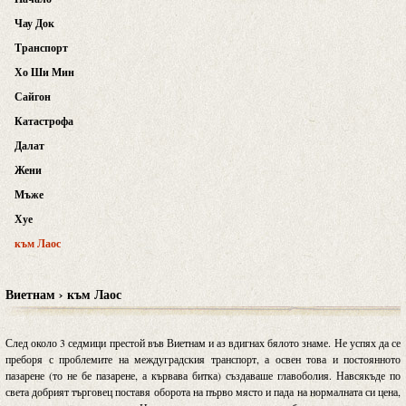
Чау Док
Транспорт
Хо Ши Мин
Сайгон
Катастрофа
Далат
Жени
Мъже
Хуе
към Лаос
Виетнам › към Лаос
След около 3 седмици престой във Виетнам и аз вдигнах бялото знаме. Не успях да се
преборя с проблемите на междуградския транспорт, а освен това и постоянното
пазарене (то не бе пазарене, а кървава битка) създаваше главоболия. Навсякъде по
света добрият търговец поставя оборота на първо място и пада на нормалната си цена,