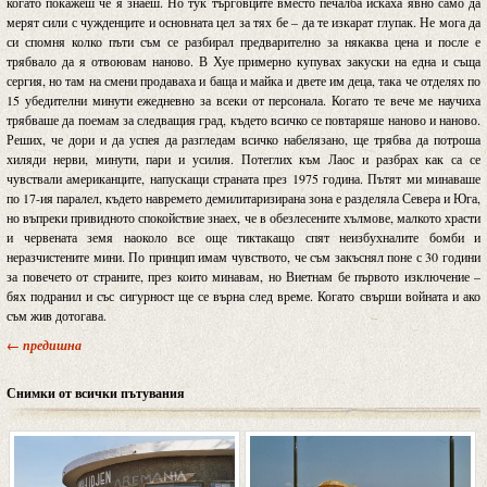
когато покажеш че я знаеш. Но тук търговците вместо печалба искаха явно само да
мерят сили с чужденците и основната цел за тях бе – да те изкарат глупак. Не мога да
си спомня колко пъти съм се разбирал предварително за някаква цена и после е
трябвало да я отвоювам наново. В Хуе примерно купувах закуски на една и съща
сергия, но там на смени продаваха и баща и майка и двете им деца, така че отделях по
15 убедителни минути ежедневно за всеки от персонала. Когато те вече ме научиха
трябваше да поемам за следващия град, където всичко се повтаряше наново и наново.
Реших, че дори и да успея да разгледам всичко набелязано, ще трябва да потроша
хиляди нерви, минути, пари и усилия. Потеглих към Лаос и разбрах как са се
чувствали американците, напускащи страната през 1975 година. Пътят ми минаваше
по 17-ия паралел, където навремето демилитаризирана зона е разделяла Севера и Юга,
но въпреки привидното спокойствие знаех, че в обезлесените хълмове, малкото храсти
и червената земя наоколо все още тиктакащо спят неизбухналите бомби и
неразчистените мини. По принцип имам чувството, че съм закъснял поне с 30 години
за повечето от страните, през които минавам, но Виетнам бе първото изключение –
бях подранил и със сигурност ще се върна след време. Когато свърши войната и ако
съм жив дотогава.
← предишна
Снимки от всички пътувания