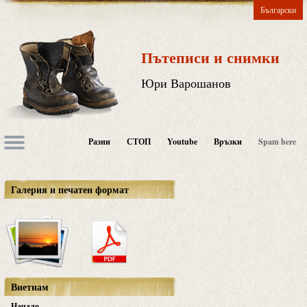
Български
Пътеписи и снимки
Юри Варошанов
Разни
СТОП
Youtube
Връзки
Spam here
Галерия и печатен формат
Виетнам
Начало