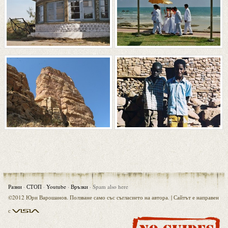
Разни
·
СТОП
·
Youtube
·
Връзки
·
Spam also here
©2012 Юри Варошанов. Ползване само със съгласието на автора. |
Сайтът е направен
Visia
с