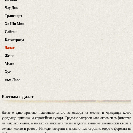
Чау Док
Транспорт
Хо Ши Мин
Сайгон
Катастрофа
Далат
Жени
Мъже
Хуе
към Лаос
Виетнам › Далат
Далат е едно приятно, планинско място за отмора на местни и чужденци, което
учудващо прилича на европейски курорт. Градът е застроен като огромен амфитеатър
на няколко хълма, а по тях са накацали тесни и дълги, типично виетнамски къщи в
зелено, жълто и розово. Някъде настрани в ниското има огромно езеро с формата на