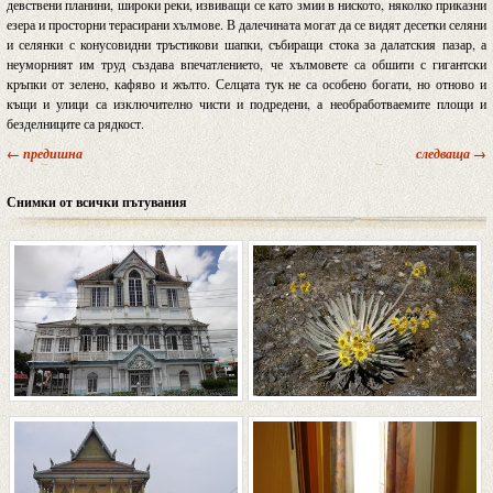
девствени планини, широки реки, извиващи се като змии в ниското, няколко приказни
езера и просторни терасирани хълмове. В далечината могат да се видят десетки селяни
и селянки с конусовидни тръстикови шапки, събиращи стока за далатския пазар, а
неуморният им труд създава впечатлението, че хълмовете са обшити с гигантски
кръпки от зелено, кафяво и жълто. Селцата тук не са особено богати, но отново и
къщи и улици са изключително чисти и подредени, а необработваемите площи и
безделниците са рядкост.
← предишна
следваща →
Снимки от всички пътувания