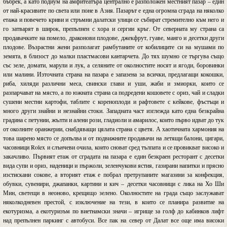
бъбрек, а като подиум на амфитеатъра централно е разположен местният пазар – един
от най-красивите по света или поне в Азия. Пазарът е една огромна сграда на няколко
етажа и повечето криви и стръмни далатски улици се събират стремително към него и
го затварят в широк, препълнен с хора и сергии кръг. От северната му страна са
продавачките на помело, драконови плодове, джекфрут, гуаве, манго и десетки други
плодове. Възрастни жени разполагат рамбутаните от кобилиците си на мушами по
земята, в близост до малки пластмасови кантарчета. До тях шумно се търгува също
със зеле, домати, марули и лук, а селяните от околностите носят и ягоди, боровинки
или малини. Източната страна на пазара е запазена за всички, предлагащи кокошки,
риба, хиляди различни меса, свински глави и уши, жаби и змиорки, които се
разпарчават на място, а по южната страна са подредени кошовете с ориз, чай и сладки
сушени местни картофи, таблите с кореноплоди и рафтовете с кейкове, фъстъци и
много други знайни и незнайни стоки. Западната част изглежда като една безкрайна
градина с петунии, жълти и алени рози, гладиоли и амарилос, които първо идват до тук
от околните оранжерии, снабдяващи цялата страна с цветя. А хаотичната хармония на
това шарено място се допълва и от подвижните продавачи на летящи балони, цигари,
часовници Rolex и слънчеви очила, които сноват сред тълпата и се провикват високо и
закачливо. Първият етаж от сградата на пазара е един безкраен ресторант с десетки
вида супи и ориз, наденици и пържоли, зеленчукови ястия, газирани напитки и прясно
изстискани сокове, а вторият етаж е побрал претрупаните магазини за конфекция,
обувки, сувенири, джапанки, картини и кич – десетки часовници с лика на Хо Ши
Мин, светещи в неоново, крещящо зелено. Околностите на града също заслужават
няколкодневен престой, с изключение на тези, в които се планира развитие на
екотуризма, а екотуризъм по виетнамски значи – игрище за голф до кабинков лифт
над препълнен паркинг с автобуси. Все пак на север от Далат все още има високи