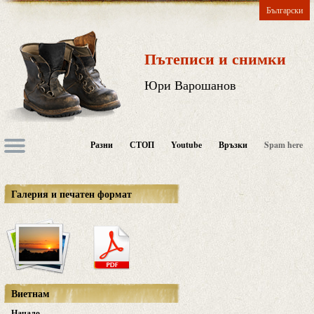
Български
Пътеписи и снимки
Юри Варошанов
Разни
СТОП
Youtube
Връзки
Spam here
Галерия и печатен формат
Виетнам
Начало