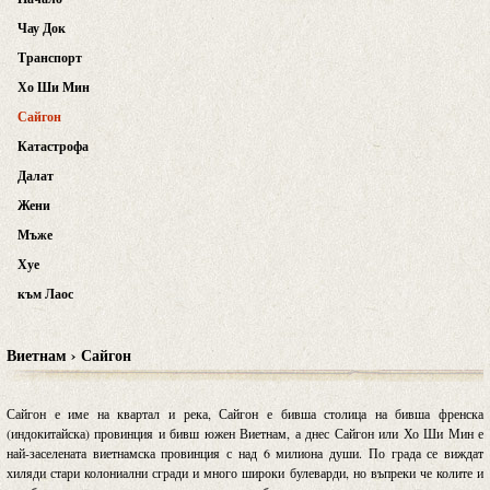
Чау Док
Транспорт
Хо Ши Мин
Сайгон
Катастрофа
Далат
Жени
Мъже
Хуе
към Лаос
Виетнам › Сайгон
Сайгон е име на квартал и река, Сайгон е бивша столица на бивша френска
(индокитайска) провинция и бивш южен Виетнам, а днес Сайгон или Хо Ши Мин е
най-заселената виетнамска провинция с над 6 милиона души. По града се виждат
хиляди стари колониални сгради и много широки булеварди, но въпреки че колите и