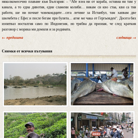
няколкомесечно плаване към България: – “Абе взеа ни от кораба, оставиа ни там у
канала, а то една дивотия, едни сламени колиби… викам си кво стаа, кви са тия
работи, ше ни почнат човекоядците…сега летиме за Истанбул, там хапвам две
шкембета с Ефес и после бегам при булята… агне ме чака от Гергьовден”. Досега бях
изпитвал носталгия само по Индонезия, но трябва да призная, че след краткия
разговор с моряка ми домиля и за родината.
← предишна
следваща →
Снимки от всички пътувания