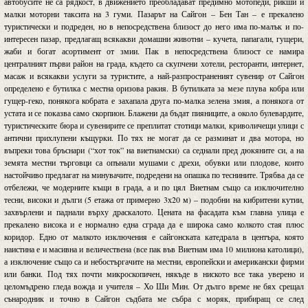
автобусите не са рядкост, в движението преобладават предимно мотопеди, рикши и
малки моторни таксита на 3 гуми. Пазарът на Сайгон – Бен Тан – е прекалено
туристически и подреден, но в непосредствена близост до него има по-малък и по-
интересен пазар, предлагащ всякакви домашни животни – кучета, папагали, гущери,
жаби и богат асортимент от змии. Пак в непосредствена близост се намира
централният първи район на града, където са скупчени хотели, ресторанти, интернет,
масаж и всякакви услуги за туристите, а най-разпространеният сувенир от Сайгон
определено е бутилка с местна оризова ракия. В бутилката за мезе плува кобра или
гущер-геко, понякога кобрата е захапала друга по-малка зелена змия, а понякога от
устата и се показва само скорпион. Блажени да бъдат пияниците, а около булевардите,
туристическите бюра и сувенирите се преплитат стотици малки, криволичещи улици с
антични прихлупени къщурки. По тях не могат да се разминат и два мотора, но
въпреки това бръснари (“хот ток” на виетнамски) са седнали пред дюкяните си, а на
земята местни търговци са опънали мушами с дрехи, обувки или плодове, които
настойчиво предлагат на минувачите, подредени на опашка по теснините. Трябва да се
отбележи, че модерните къщи в града, а и по цял Виетнам също са изключително
тесни, високи и дълги (5 етажа от примерно 3х20 м) – подобни на кибритени кутии,
захвърлени и паднали върху драскалото. Цената на фасадата към главна улица е
прекалено висока и е нормално една сграда да е широка само колкото стая плюс
коридор. Едно от малкото изключения е сайгонската катедрала в центъра, която
наистина е и масивна и величествена (все пак във Виетнам има 10 милиона католици),
а изключение също са и небостъргачите на местни, европейски и американски фирми
или банки. Под тях почти микроскопичен, някъде в ниското все така уверено и
целомъдрено гледа вожда и учителя – Хо Ши Мин. От дълго време не бях срещал
сънародник и точно в Сайгон съдбата ме събра с моряк, прибиращ се след