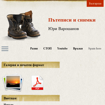
Български
Пътеписи и снимки
Юри Варошанов
Разни
СТОП
Youtube
Връзки
Spam here
Галерия и печатен формат
Виетнам
Начало