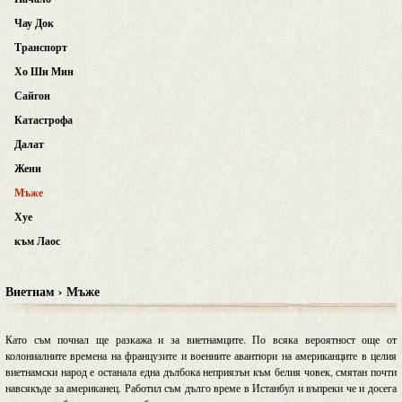
Чау Док
Транспорт
Хо Ши Мин
Сайгон
Катастрофа
Далат
Жени
Мъже
Хуе
към Лаос
Виетнам › Мъже
Като съм почнал ще разкажа и за виетнамците. По всяка вероятност още от
колониалните времена на французите и военните авантюри на американците в целия
виетнамски народ е останала една дълбока неприязън към белия човек, смятан почти
навсякъде за американец. Работил съм дълго време в Истанбул и въпреки че и досега