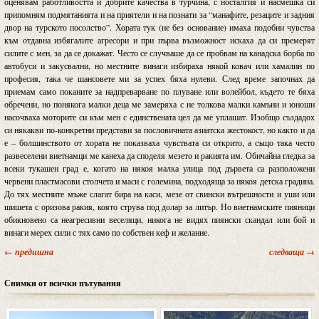
оценявам работливостта и добрите качества в турчина, с носталгия и насмешка си
припомням подмятанията и на приятели и на познати за “манафите, резаците и задния
двор на турското посолство”. Хората тук (не без основание) имаха подобни чувства
към отдавна избягалите агресори и при първа възможност искаха да си премерят
силите с мен, за да се докажат. Често се случваше да се пробвам на канадска борба по
автобуси и закусвални, но местните винаги избираха някой ковач или хамалин по
професия, така че шансовете ми за успех бяха нулеви. След време започнах да
приемам само поканите за надпреварване по плуване или волейбол, където те бяха
обречени, но понякога малки деца ме замеряха с не толкова малки камъни и юноши
насочваха моторите си към мен с единствената цел да ме уплашат. Изобщо създадох
си някакви по-конкретни представи за пословичната азиатска жестокост, но както и да
е – болшинството от хората не показваха чувствата си открито, а също така често
развеселени виетнамци ме канеха да споделя мезето и ракията им. Обичайна гледка за
всеки тукашен град е, когато на някоя малка улица под дървета са разположени
червени пластмасови столчета и маси с големина, подходяща за някоя детска градина.
До тях местните мъже слагат бира на каси, мезе от свински вътрешности и уши или
шишета с оризова ракия, която струва под долар за литър. Но виетнамските пияници
обикновено са неагресивни веселяци, никога не видях пиянски скандал или бой и
винаги мерех сили с тях само по собствен кеф и желание.
← предишна
следваща →
Снимки от всички пътувания