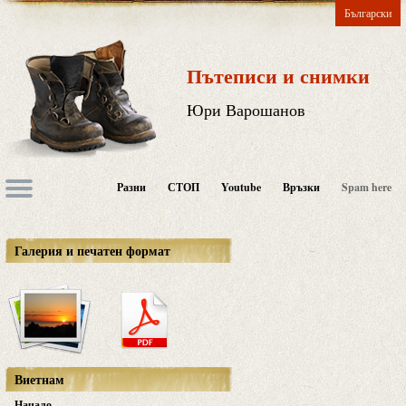
Български
Пътеписи и снимки
Юри Варошанов
Разни
СТОП
Youtube
Връзки
Spam here
Галерия и печатен формат
Виетнам
Начало