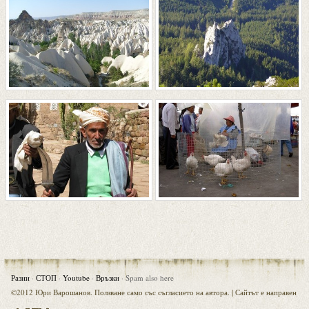
Разни
·
СТОП
·
Youtube
·
Връзки
·
Spam also here
©2012 Юри Варошанов. Ползване само със съгласието на автора. |
Сайтът е направен
Visia