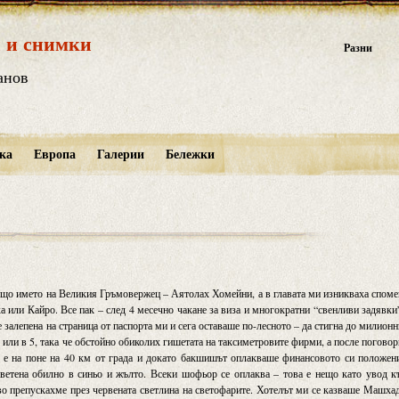
 и снимки
Разни
анов
ка
Европа
Галерии
Бележки
ещо името на Великия Гръмовержец – Аятолах Хомейни, а в главата ми изникваха спом
а или Кайро. Все пак – след 4 месечно чакане за виза и многократни “свенливи задявки
е залепена на страница от паспорта ми и сега оставаше по-лесното – да стигна до милион
3 или в 5, така че обстойно обиколих гишетата на таксиметровите фирми, а после погово
 е на поне на 40 км от града и докато бакшишът оплакваше финансовото си положен
етена обилно в синьо и жълто. Всеки шофьор се оплаква – това е нещо като увод к
иво препускахме през червената светлина на светофарите. Хотелът ми се казваше Машха