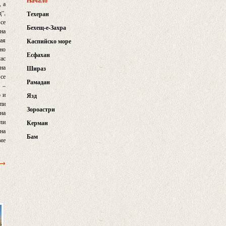
Начало
, а
д”,
Техеран
 се
Бехещ-е-Захра
ана
тая
Каспийско море
ано
Есфахан
час
на
Шираз
 се
Рамадан
 –
о и
Язд
упи
Зороастри
лна
или
Керман
 на
Бам
хме
 →