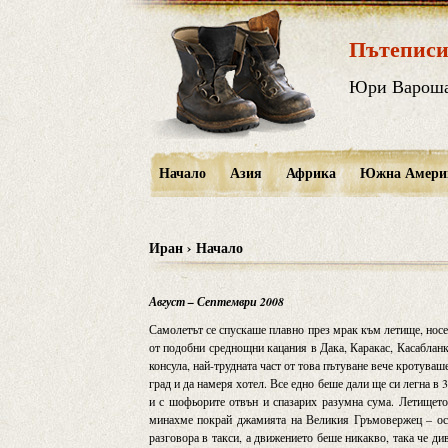
Пътеписи
Юри Варош
Начало
Азия
Африка
Южна Амери
Иран › Начало
Август – Септември 2008
Самолетът се спускаше плавно през мрак към летище, нос
от подобни среднощни кацания в Дака, Каракас, Касабланк
консула, най-трудната част от това пътуване вече кротуваш
град и да намеря хотел. Все едно беше дали ще си легна в 
и с шофьорите отвън и спазарих разумна сума. Летището
минахме покрай джамията на Великия Гръмовержец – осв
разговора в такси, а движението беше никакво, така че д