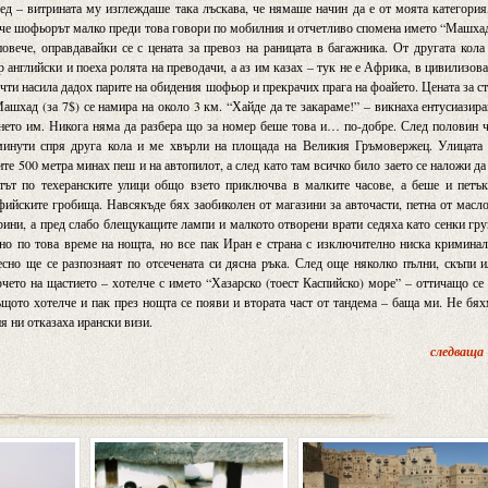
ед – витрината му изглеждаше така лъскава, че нямаше начин да е от моята категория
е, че шофьорът малко преди това говори по мобилния и отчетливо спомена името “Машха
овече, оправдавайки се с цената за превоз на раницата в багажника. От другата кола
 английски и поеха ролята на преводачи, а аз им казах – тук не е Африка, в цивилизов
очти насила дадох парите на обидения шофьор и прекрачих прага на фоайето. Цената за с
Машхад (за 7$) се намира на около 3 км. “Хайде да те закараме!” – викнаха ентусиазир
ването им. Никога няма да разбера що за номер беше това и… по-добре. След половин 
 минути спря друга кола и ме хвърли на площада на Великия Гръмовержец. Улицата 
те 500 метра минах пеш и на автопилот, а след като там всичко било заето се наложи да
ът по техеранските улици общо взето приключва в малките часове, а беше и петък
фийските гробища. Навсякъде бях заобиколен от магазини за авточасти, петна от масл
ини, а пред слабо блещукащите лампи и малкото отворени врати седяха като сенки гр
но по това време на нощта, но все пак Иран е страна с изключително ниска кримина
есно ще се разпознаят по отсечената си дясна ръка. След още няколко пълни, скъпи 
чето на щастието – хотелче с името “Хазарско (тоест Каспийско) море” – оттичащо се
същото хотелче и пак през нощта се появи и втората част от тандема – баща ми. Не бя
я ни отказаха ирански визи.
следваща