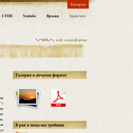
Български
СТОП
Youtube
Връзки
Spam here
Галерия и печатен формат
ени
” с
ния
рих
ие,
8 рая и няколко гробища
ъм
д и