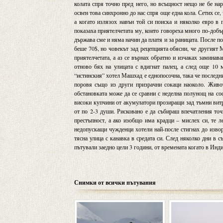
колата спря точно пред него, но всъщност нещо не бе нар
освен това синхронно до нас спря още една кола. Сетих с
а когато излязох навън той си поиска и няколко евро в п
показаха приятелчетата му, които говореха много по-добър
държава сме и няма начин да платя и за раницата. После п
беше 70$, но човекът зад рецепцията обясни, че другият 
приятелчетата, а аз се върнах обратно и изчаках замина
отново бях на улицата с вдигнат палец, а след още 10
“истинския” хотел Машхад е еднопосочна, така че последни
поровя също из други призрачни сокаци наоколо. Живот
обстановката може да се сравни с неделна полунощ на со
високи купчини от акумулатори прозиращи зад тъмни витр
от по 2-3 души. Рисковано е да събираш впечатления точ
престъпност, а ако изобщо има крадци – мислех си, те л
недопускащи чужденци хотели най-после стигнах до извор
тясна улица с канавка в средата си. След няколко дни в 
пътували заедно цели 3 години, от времената когато в Инди
Снимки от всички пътувания