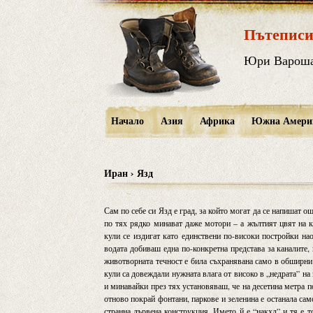
Пътеписи
Юри Варош
Начало
Азия
Африка
Южна Амери
Иран › Язд
Сам по себе си Язд е град, за който могат да се напишат о
по тях рядко минават даже мотори – а жълтият цвят на к
кули се издигат като единствени по-високи постройки на
водата добиваш една по-конкретна представа за каналите,
животворната течност е била съхранявана само в обширни
кули са довеждали нужната влага от високо в „недрата” на
и минавайки през тях установяваш, че на десетина метра по
отново покрай фонтани, паркове и зеленина е останала са
странна дървена конструкция. Името й е “накхл” и тя е т