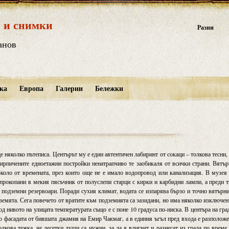
 и снимки
Разни
анов
ка
Европа
Галерии
Бележки
ще няколко пътеписа. Центърът му е един автентичен лабиринт от сокаци – толкова тесни,
ирпичените едноетажни постройки ненатрапчиво те заобикаля от всички страни. Вятъ
около от времената, през които още не е имало водопровод или канализация. В музея
 прокопани в мекия пясъчник от полуслепи старци с кирки и карбидни лампи, а преди 
 подземни резервоари. Поради сухия климат, водата се изпарява бързо и точно вятърн
 земята. Сега повечето от вратите към подземията са зазидани, но има няколко изключе
д нивото на улицата температурата също е с поне 10 градуса по-ниска. В центъра на гра
мо фасадата от бившата джамия на Емир Чакмаг, а в единия ъгъл пред входа е разполож
олкова тежка, че десетки души са нужни, за да я вдигнат и разнесат из града по време