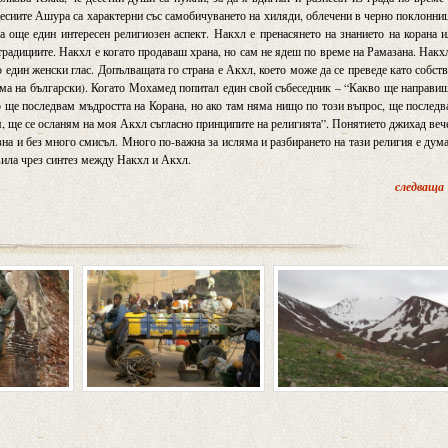
есиите Ашура са характерни със самобичуването на хиляди, облечени в черно поклонни
а още един интересен религиозен аспект. Накхл е пренасянето на знанието на корана 
 традициите. Накхл е когато продаваш храна, но сам не ядеш по време на Рамазана. Накх
 един женски глас. Допълващата го страна е Акхл, което може да се преведе като собст
дума на български). Когато Мохамед попитал един свой събеседник – “Какво ще направи
о ще последвам мъдростта на Корана, но ако там няма нищо по този въпрос, ще послед
ия, ще се осланям на моя Акхл съгласно принципите на религията”. Понятието джихад веч
зна и без много смисъл. Много по-важна за исляма и разбирането на тази религия е дум
вила чрез синтез между Накхл и Акхл.
следваща