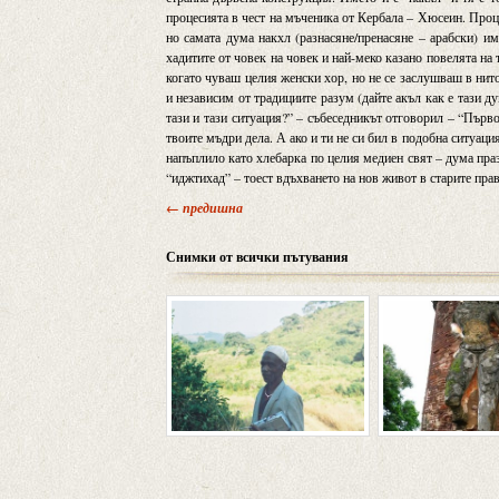
процесията в чест на мъченика от Кербала – Хюсеин. Проц
но самата дума накхл (разнасяне/пренасяне – арабски) им
хадитите от човек на човек и най-меко казано повелята на
когато чуваш целия женски хор, но не се заслушваш в нито
и независим от традициите разум (дайте акъл как е тази 
тази и тази ситуация?” – събеседникът отговорил – “Първ
твоите мъдри дела. А ако и ти не си бил в подобна ситуац
напъплило като хлебарка по целия медиен свят – дума пра
“иджтихад” – тоест вдъхването на нов живот в старите пра
← предишна
Снимки от всички пътувания