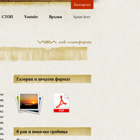
Български
СТОП
Youtube
Връзки
Spam here
Галерия и печатен формат
 че
рни
 на
тях
ите
ния
да,
8 рая и няколко гробища
ена
 на