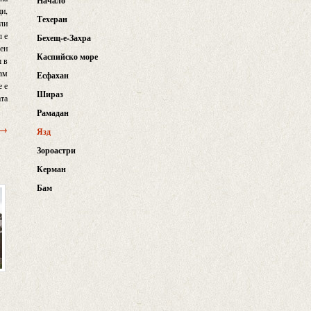
Начало
ци,
Техеран
или
л е
Бехещ-е-Захра
вен
Каспийско море
ш в
вам
Есфахан
е е
Шираз
ата
Рамадан
 →
Язд
Зороастри
Керман
Бам