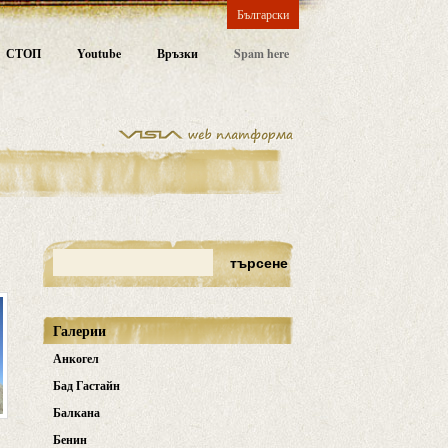
Български
СТОП
Youtube
Връзки
Spam here
Галерии
Анкогел
Бад Гастайн
Балкана
Бенин