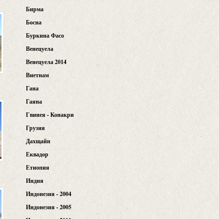
Бирма
Босна
Буркина Фасо
Венецуела
Венецуела 2014
Виетнам
Гана
Гаяна
Гвинея - Конакри
Грузия
Дахщайн
Еквадор
Етиопия
Индия
Индонезия - 2004
Индонезия - 2005