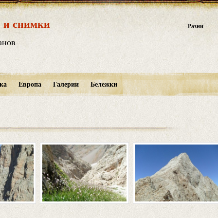
 и снимки
Разни
анов
ка
Европа
Галерии
Бележки