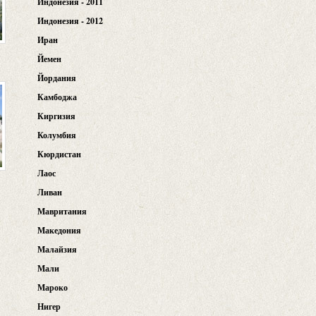
Индонезия - 2011
Индонезия - 2012
Иран
Йемен
Йордания
Камбоджа
Киргизия
Колумбия
Кюрдистан
Лаос
Ливан
Мавритания
Македония
Малайзия
Мали
Мароко
Нигер