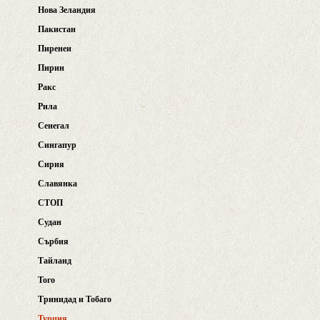
Нова Зеландия
Пакистан
Пиренеи
Пирин
Ракс
Рила
Сенегал
Сингапур
Сирия
Славянка
СТОП
Судан
Сърбия
Тайланд
Того
Тринидад и Тобаго
Турция