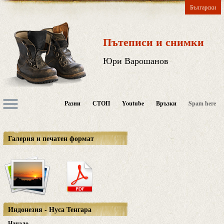
Български
Пътеписи и снимки
Юри Варошанов
Разни
СТОП
Youtube
Връзки
Spam here
Галерия и печатен формат
Индонезия - Нуса Тенгара
Начало