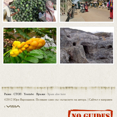
Разни
·
СТОП
·
Youtube
·
Връзки
·
Spam also here
©2012 Юри Варошанов. Ползване само със съгласието на автора. |
Сайтът е направен
Visia
с