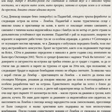
или яйце, вътре е жълто-розов със сладникав и сипкав вкус и с няколко черни
костилки, не е вкусен нито зелен, нито презрял, затова се купува зелен и се оставя
да престои, докато стане идеално вкусен.
След Денпасар хващам бемо (микробус) за Падангбай, откъдето тръгва фериботът за
следващия остров на изток – Ломбок. Падангбай е малко туристическо селце с
няколко плажа и пристанище на залив, в което се поклащат лениво сампаните, а
сампанът е типична малка индонезийска лодка с бамбук на по метър от двете страни за
допълнителна устойчивост при вълнение. Падангбай е рай за водолазите, въпреки че
коралите и шарените риби точно тук не са особена атракция, а датата е 9 Септември и
от псуващите местни научавам, че в Джакарта е избухнала поредната бомба, този път
пред австралийското консулство. Броят на туристите, както и на подвижните търговци
на Rolex, CDта и джапанки определено е намалял в двете години след атентатите на
Бали през Октомври 2002. Често се срещат фланелки с надписи “Fuck the terrorists”, но
доверието и сигурността на острова ще трябва отново да се градят с години, за да се
стигне пак до нивото и парите на туризма от края на 20ти век, при положение, че
следващият брадат и надъхан бомбаджия отново не обърка сметките. За няколко часа
с кораб стигам до Лембар – пристанището на Ломбок – и вместо да поема към
столицата Матарам, решавам да изкарам няколко дни на плаж в югозападната и не
особено разработена част на острова. Единственото подобие на хотел е близо до
Секотонг, което даже не е и село, а двете най-характерни неща за Ломбок се набиват в
очи още през първите 10 километра по пътя – масов строеж на джамии и грозни, като
дяволи, кучета. Не знам дали парите за джамиите са индонезийски или саудитски, но
населението на Ломбок е смесица между народността сасак (мюсюлмани), преселници
от Бали (хиндуси) и малко християни като подправка на тази несполучлива
комбинация. Преди години единствените новини от Ломбок се свеждаха до горящи