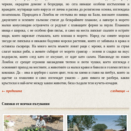
черкви, окрадени домове и безредици, но сега нямаше особени изстъпления и
враждите, мутиращи като вируси от лична и расова до религиозна основа, изглеждаха
позатихнали. Природата в Ломбок не отстъпва по нищо на Бали, високите планини,
джунглите и зелените хълмове стигат до безкрайните плажове, а навътре в морето
малки конусовидни островчета се редуват с плаващите ферми за перли. Плажната
ивица е широка, с не особено фин пясък, и само на места липсват скалите и острите
миди, които нарязват стъпалата, като влизаш в морето. Наред със сините морски
звезди не липсваха и някакви бодливи морски растения, които се забиваха в крака и
оставяха съсиреци. На много места мъжете ловят раци с мрежи, в които за стръв
слагат малки риби, а жените събират от морето грангар – зелени и сладки на вкус
водорасли, които след като се изсушат, се ядат като салата. Навсякъде по южен
Ломбок се срещат огромни насаждения тютюн и люти чушки, което изглежда е
основният приход на местните, а животните са малки крави и биволи и големи петли и
кокошки. Да – има и цербери с кален цвят, тела на хиени и глави на питбул, които за
щастие са плашливи и само изглеждат ужасно – дано никога не разбера, какви
кръстоски и най-вече между какви животни, бяха създали тези кучета-изчадия.
← предишна
следваща →
Снимки от всички пътувания