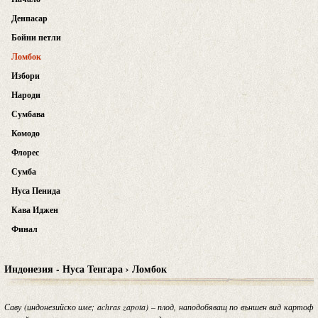
Денпасар
Бойни петли
Ломбок
Избори
Народи
Сумбава
Комодо
Флорес
Сумба
Нуса Пенида
Кава Иджен
Финал
Индонезия - Нуса Тенгара › Ломбок
Саву (индонезийско име; achras zapota) – плод, наподобяващ по външен вид картоф