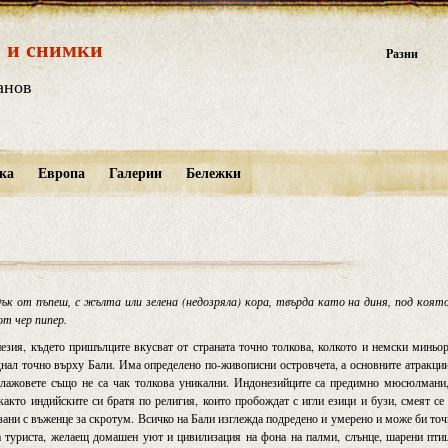
 и снимки
Разни
анов
ка
Европа
Галерии
Бележки
дък от пъпеш, с жълта или зелена (недозряла) кора, твърда като на диня, под коят
от чер пипер.
езия, където пришълците вкусват от страната точно толкова, колкото и немски миньо
днал точно върху Бали. Има определено по-живописни островчета, а основните атракци
 плажовете също не са чак толкова уникални. Индонезийците са предимно мюсюлмани
 както индийските си братя по религия, които пробождат с игли езици и бузи, смеят се
рзани с въженце за скротум. Всичко на Бали изглежда подредено и умерено и може би то
а туриста, желаещ домашен уют и цивилизация на фона на палми, слънце, шарени пти