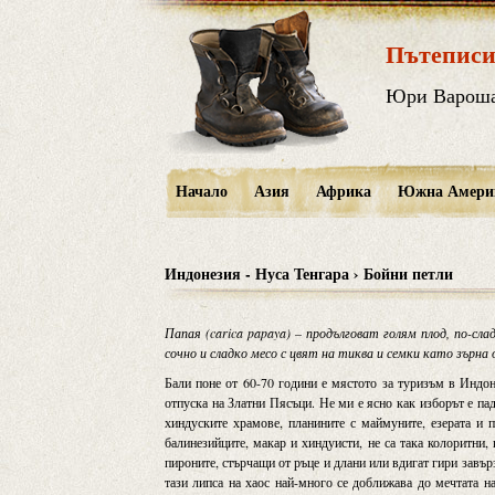
Пътеписи
Юри Варош
Начало
Азия
Африка
Южна Амери
Индонезия - Нуса Тенгара › Бойни петли
Папая (carica papaya) – продълговат голям плод, по-сла
сочно и сладко месо с цвят на тиква и семки като зърна 
Бали поне от 60-70 години е мястото за туризъм в Индон
отпуска на Златни Пясъци. Не ми е ясно как изборът е па
хиндуските храмове, планините с маймуните, езерата и
балинезийците, макар и хиндуисти, не са така колоритни,
пироните, стърчащи от ръце и длани или вдигат гири завъ
тази липса на хаос най-много се доближава до мечтата н