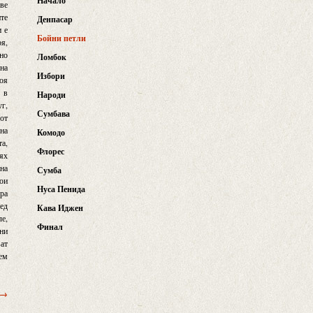
Начало
ове
ите
Денпасар
и е
Бойни петли
оя,
вно
Ломбок
 на
Избори
боя
е в
Народи
уг,
Сумбава
 от
дна
Комодо
та,
Флорес
дях
 на
Сумба
тои
Нуса Пенида
ора
лед
Кава Иджен
ле,
Финал
тни
ват
дем
 →