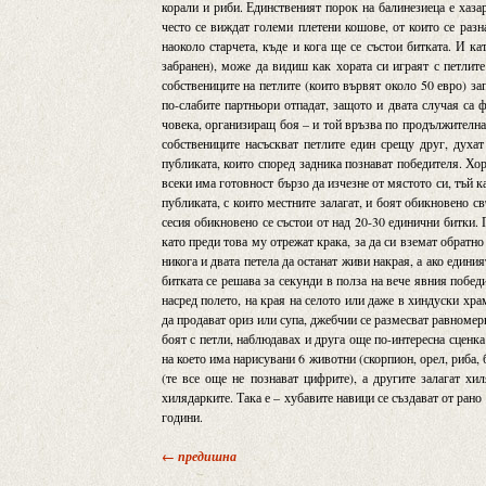
корали и риби. Единственият порок на балинезиеца е хаза
често се виждат големи плетени кошове, от които се раз
наоколо старчета, къде и кога ще се състои битката. И 
забранен), може да видиш как хората си играят с петлите
собствениците на петлите (които вървят около 50 евро) з
по-слабите партньори отпадат, защото и двата случая са 
човека, организиращ боя – и той връзва по продължителна
собствениците насъскват петлите един срещу друг, духат
публиката, които според задника познават победителя. Хор
всеки има готовност бързо да изчезне от мястото си, тъй к
публиката, с които местните залагат, и боят обикновено с
сесия обикновено се състои от над 20-30 единични битки. 
като преди това му отрежат крака, за да си вземат обратн
никога и двата петела да останат живи накрая, а ако единия
битката се решава за секунди в полза на вече явния победи
насред полето, на края на селото или даже в хиндуски хр
да продават ориз или супа, джебчии се размесват равномер
боят с петли, наблюдавах и друга още по-интересна сценка
на което има нарисувани 6 животни (скорпион, орел, риба, 
(те все още не познават цифрите), а другите залагат хи
хилядарките. Така е – хубавите навици се създават от рано
години.
← предишна