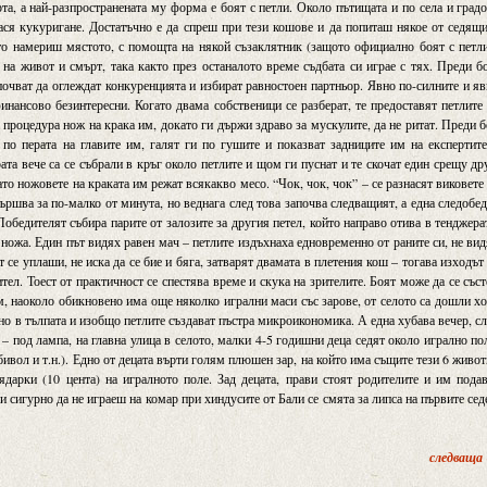
рта, а най-разпространената му форма е боят с петли. Около пътищата и по села и град
нася кукуригане. Достатъчно е да спреш при тези кошове и да попиташ някое от седящ
като намериш мястото, с помощта на някой съзаклятник (защото официално боят с петл
 на живот и смърт, така както през останалото време съдбата си играе с тях. Преди б
апочват да оглеждат конкуренцията и избират равностоен партньор. Явно по-силните и я
финансово безинтересни. Когато двама собственици се разберат, те предоставят петлите
 процедура нож на крака им, докато ги държи здраво за мускулите, да не ритат. Преди 
 по перата на главите им, галят ги по гушите и показват задниците им на експертит
ата вече са се събрали в кръг около петлите и щом ги пуснат и те скочат един срещу др
ато ножовете на краката им режат всякакво месо. “Чок, чок, чок” – се разнасят виковете
вършва за по-малко от минута, но веднага след това започва следващият, а една следобе
Победителят събира парите от залозите за другия петел, който направо отива в тенджера
о ножа. Един път видях равен мач – петлите издъхнаха едновременно от раните си, не ви
т се уплаши, не иска да се бие и бяга, затварят двамата в плетения кош – тогава изходът
тел. Тоест от практичност се спестява време и скука на зрителите. Боят може да се със
ам, наоколо обикновено има още няколко игрални маси със зарове, от селото са дошли х
но в тълпата и изобщо петлите създават пъстра микроикономика. А една хубава вечер, с
 – под лампа, на главна улица в селото, малки 4-5 годишни деца седят около игрално по
бивол и т.н.). Едно от децата върти голям плюшен зар, на който има същите тези 6 живо
лядарки (10 цента) на игралното поле. Зад децата, прави стоят родителите и им пода
 и сигурно да не играеш на комар при хиндусите от Бали се смята за липса на първите се
следваща