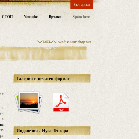
Български
СТОП
Youtube
Връзки
Spam here
Галерия и печатен формат
о е
р в
и –
, а
 на
чно
Индонезия - Нуса Тенгара
ци,