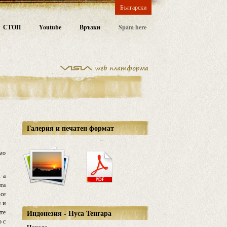
Български
СТОП
Youtube
Връзки
Spam here
Галерия и печатен формат
ого
, а
ата
 се
ш и
ите
Индонезия - Нуса Тенгара
о с