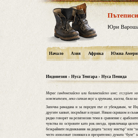
Пътеписи
Юри Варош
Начало
Азия
Африка
Южна Амери
Индонезия - Нуса Тенгара › Нуса Пенида
Мерас (индонезийско или балинезийско име; syzygium s
освежителен, леко сипкав вкус и хрупкава, кисела, бяла 
Започва рамадана и за пореден път се убеждавам, че Ин
другите хапват, посръбват и пушат. Някои скришом и съзак
рядко говорят на религиозни теми в сравнение с арабскит
чувства по островите като рок-звезда, привличаща цялот
безкрайните подвиквания на децата “хелоу мистър” или “х
често използват (понякога и презрително) думата “буле” 