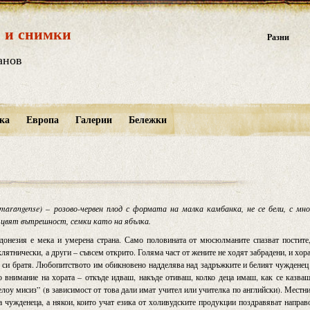
 и снимки
Разни
анов
ка
Европа
Галерии
Бележки
amarangense) – розово-червен плод с формата на малка камбанка, не се бели, с мн
на цвят вътрешност, семки като на ябълка.
донезия е мека и умерена страна. Само половината от мюсюлманите спазват постите
лятнически, а други – съвсем открито. Голяма част от жените не ходят забрадени, и хор
е си братя. Любопитството им обикновено надделява над задръжките и белият чужденец
о внимание на хората – откъде идваш, накъде отиваш, колко деца имаш, как се казва
елоу мисиз” (в зависимост от това дали имат учител или учителка по английски). Местн
за чужденеца, а някои, които учат езика от холивудските продукции поздравяват направ