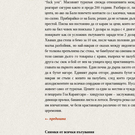
“fuck you”. Масовият туризъм свежда отношенията межд
реагират сигурно както и преди 200 години. Разбира се, па
цента, но ако на Бали повечето контакти са с касички, чак
по-силно. Прибирайки се на Бали, реших да не оставам дъл
престой. Писна ми постоянно да се карам за цени, които в
като на бял човек ми поискаха 3 долара за лодка с 4 двига
повярвате как си усложних пътуването заради тези 2 дола
Хванах два стопа и бемо за 10 км, после чаках половин д
малък разбойник, но най-накрая се оказах между индонезий
бе толкова препълнена със стока, че бамбукът на сампана 
този сампан дълго го товариха с крави, въпреки че палуб
друга със скок и бой от нея на улицата пред пристанището
главата на първото животно. Един почна да дърпа ласото от
да я бутат нагоре. Единият дърпа отгоре, двамата бутат
накрая не стъпи с копито на палубата, след което греда
аплодисментите на всички сеирджии от пристанището. Нуса
живеят само от туризъм. Цените са едни за местни и чужди
и пещерата Гоа Карангсари – хиндуски храм – заслужаващ 
димящи пръчки, бананови листа и лотоси. Вечерта режа сала
им впечатление, че беля краставицата различно от тях и си
церемония.
← предишна
Снимки от всички пътувания