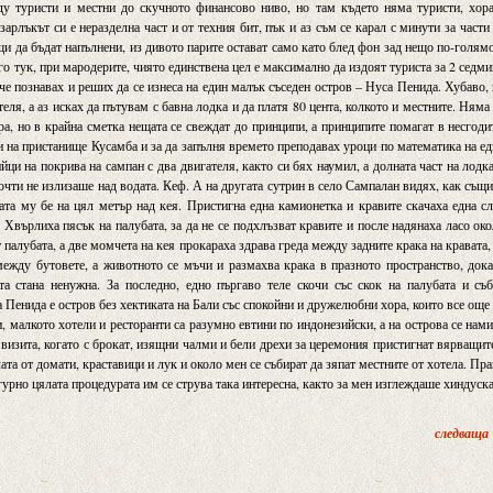
у туристи и местни до скучното финансово ниво, но там където няма туристи, хора
зарлъкът си е неразделна част и от техния бит, пък и аз съм се карал с минути за части
ащи да бъдат напълнени, из дивото парите остават само като блед фон зад нещо по-голям
го тук, при мародерите, чиято единствена цел е максимално да издоят туриста за 2 седм
ече познавах и реших да се изнеса на един малък съседен остров – Нуса Пенида. Хубаво,
теля, а аз исках да пътувам с бавна лодка и да платя 80 цента, колкото и местните. Няма
ра, но в крайна сметка нещата се свеждат до принципи, а принципите помагат в несгоди
ен на пристанище Кусамба и за да запълня времето преподавах уроци по математика на е
ци на покрива на сампан с два двигателя, както си бях наумил, а долната част на лодк
почти не излизаше над водата. Кеф. А на другата сутрин в село Сампалан видях, как същ
ата му бе на цял метър над кея. Пристигна една камионетка и кравите скачаха една с
. Хвърлиха пясък на палубата, за да не се подхлъзват кравите и после надянаха ласо ок
 палубата, а две момчета на кея прокараха здрава греда между задните крака на кравата,
 между бутовете, а животното се мъчи и размахва крака в празното пространство, док
та стана ненужна. За последно, едно пъргаво теле скочи със скок на палубата и съ
 Пенида е остров без хектиката на Бали със спокойни и дружелюбни хора, които все още
, малкото хотели и ресторанти са разумно евтини по индонезийски, а на острова се нам
визита, когато с брокат, изящни чалми и бели дрехи за церемония пристигнат вярващит
та от домати, краставици и лук и около мен се събират да зяпат местните от хотела. Пр
гурно цялата процедурата им се струва така интересна, както за мен изглеждаше хиндуск
следваща