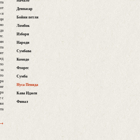
Начало
та
 от
Денпасар
о и
Бойни петли
ици
 но
Ломбок
 да
Избори
те.
дин
Народи
ата
Сумбава
ият
лед
Комодо
оло
Флорес
 за
ато
Сумба
бра
Нуса Пенида
 не
ира
Кава Иджен
е с
Финал
ави
ата
 →