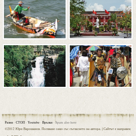
Разни
·
СТОП
·
Youtube
·
Връзки
·
Spam also here
©2012 Юри Варошанов. Ползване само със съгласието на автора. |
Сайтът е направен
Visia