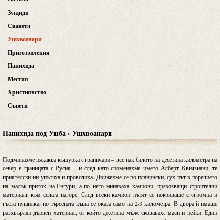
Зугдиди
Сванети
Ушхвоанари
Приготовления
Панихида
Местия
Християнство
Съвети
Панихида под Ушба › Ушхвоанари
Подминахме някаква къщурка с граничари – все пак билото на десетина километра на
север е границата с Русия – и след като споменахме името Алберт Квидзиани, те
приятелски ни упътиха и проводиха. Движехме се по планински, сух път в поречието
на малък приток на Енгури, а по него минаваха камиони, превозващи строителни
материали към селата нагоре. След всеки камион пътят се покриваше с огромна и
гъста пушилка, но търсената къща се оказа само на 2-3 километра. В двора й имаше
разхвърлян дървен материал, от който десетина мъже сковаваха маси и пейки. Един