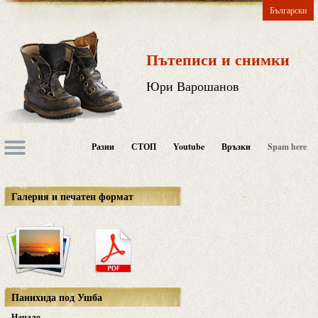
Български
Пътеписи и снимки
Юри Варошанов
Разни
СТОП
Youtube
Връзки
Spam here
Галерия и печатен формат
Панихида под Ушба
Начало