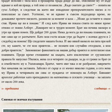
брадат исполин с бяла коса и прошарена брада дойде до нас, обяснихме му от къде
идваме и кой ни праща, а той леко се позамисли. „Къде смятате да спите?” – попита ни
сухо Алберт, в следствие на което ние извадихме препоръчителното писмо и го
помолихме за съвет. Усетихме, че не идваме в съвсем подходящо време, но
домакинът прочете писмото, размисли за момент и каза – „Може да останете в онази
стая. Ирина ще ви я покаже.” И след като Ирина ни показа стаята по някое време
отново се появи Алберт. „Намирате ме в труден момент. Брат ми почина наскоро и
утре ще правя помен. Ще дойдат 200 души. Няма да мога да ви покажа планината, но
вие сами ще се разтъпчете. Като мои гости искам утре да бъдете с всички други в 2
следобед на помена! Ще споделите нашата болка. И ако някой наоколо ви пита при кой
сте, му кажете, че сте мои приятели… не познати или случайно отседнали, а мои
добри приятели.” Запомнихме фамилията на нашия добър приятел и потеглихме към
планината. Преди време стопанинът на къщата, като изключение от грузинските
правила бе напуснал Тбилиси, жена си и четирите си дъщери, за да се грижи за брат си
и семейството му в Ушхвоанари. Братът, чието име така и не разбрахме, навремето
бил началник на заставата. Заболял от сърце и се мъчил няколко години, а сега жена
му Ирина и четиримата им сина се нуждаеха от помощта на Алберт. Бившият
археолог работеше като преподавател по математика в селското училище – на заплата
от около 200 лева.
← предишна
следваща →
Снимки от всички пътувания