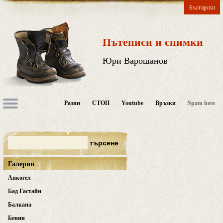
Български
Пътеписи и снимки
Юри Варошанов
Разни
СТОП
Youtube
Връзки
Spam here
Галерии
Анкогел
Бад Гастайн
Балкана
Бенин