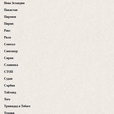
Нова Зеландия
Пакистан
Пиренеи
Пирин
Ракс
Рила
Сенегал
Сингапур
Сирия
Славянка
СТОП
Судан
Сърбия
Тайланд
Того
Тринидад и Тобаго
Турция