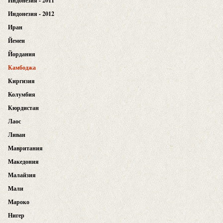
Индонезия - 2011
Индонезия - 2012
Иран
Йемен
Йордания
Камбоджа
Киргизия
Колумбия
Кюрдистан
Лаос
Ливан
Мавритания
Македония
Малайзия
Мали
Мароко
Нигер