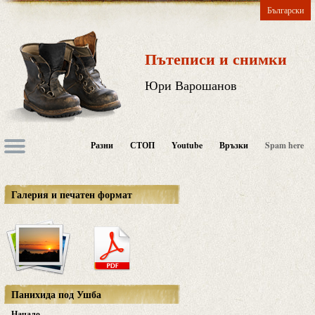
Български
Пътеписи и снимки
Юри Варошанов
Разни
СТОП
Youtube
Връзки
Spam here
Галерия и печатен формат
Панихида под Ушба
Начало