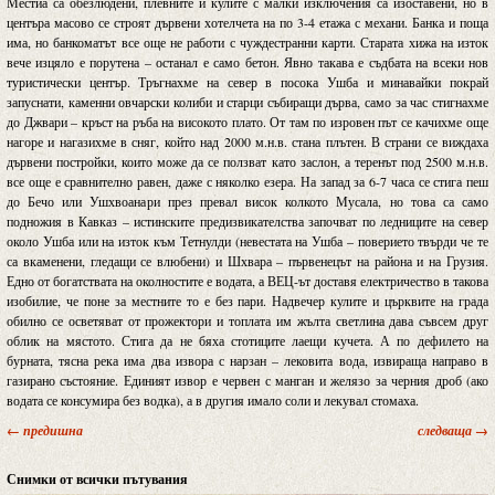
Местиа са обезлюдени, плевните и кулите с малки изключения са изоставени, но в
центъра масово се строят дървени хотелчета на по 3-4 етажа с механи. Банка и поща
има, но банкоматът все още не работи с чуждестранни карти. Старата хижа на изток
вече изцяло е порутена – останал е само бетон. Явно такава е съдбата на всеки нов
туристически център. Тръгнахме на север в посока Ушба и минавайки покрай
запуснати, каменни овчарски колиби и старци събиращи дърва, само за час стигнахме
до Джвари – кръст на ръба на високото плато. От там по изровен път се качихме още
нагоре и нагазихме в сняг, който над 2000 м.н.в. стана плътен. В страни се виждаха
дървени постройки, които може да се ползват като заслон, а теренът под 2500 м.н.в.
все още е сравнително равен, даже с няколко езера. На запад за 6-7 часа се стига пеш
до Бечо или Ушхвоанари през превал висок колкото Мусала, но това са само
подножия в Кавказ – истинските предизвикателства започват по ледниците на север
около Ушба или на изток към Тетнулди (невестата на Ушба – поверието твърди че те
са вкаменени, гледащи се влюбени) и Шхвара – първенецът на района и на Грузия.
Едно от богатствата на околностите е водата, а ВЕЦ-ът доставя електричество в такова
изобилие, че поне за местните то е без пари. Надвечер кулите и църквите на града
обилно се осветяват от прожектори и топлата им жълта светлина дава съвсем друг
облик на мястото. Стига да не бяха стотиците лаещи кучета. А по дефилето на
бурната, тясна река има два извора с нарзан – лековита вода, извираща направо в
газирано състояние. Единият извор е червен с манган и желязо за черния дроб (ако
водата се консумира без водка), а в другия имало соли и лекувал стомаха.
← предишна
следваща →
Снимки от всички пътувания