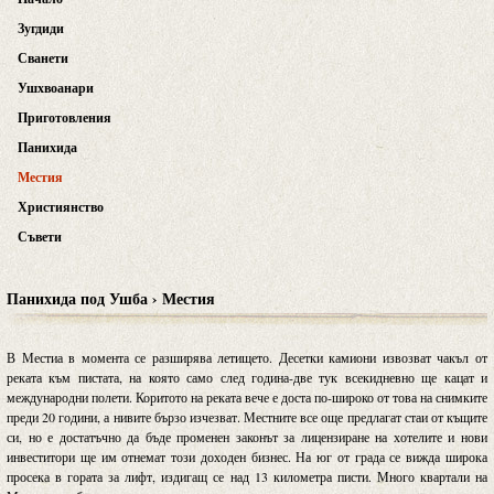
Зугдиди
Сванети
Ушхвоанари
Приготовления
Панихида
Местия
Християнство
Съвети
Панихида под Ушба › Местия
В Местиа в момента се разширява летището. Десетки камиони извозват чакъл от
реката към пистата, на която само след година-две тук всекидневно ще кацат и
международни полети. Коритото на реката вече е доста по-широко от това на снимките
преди 20 години, а нивите бързо изчезват. Местните все още предлагат стаи от къщите
си, но е достатъчно да бъде променен законът за лицензиране на хотелите и нови
инвеститори ще им отнемат този доходен бизнес. На юг от града се вижда широка
просека в гората за лифт, издигащ се над 13 километра писти. Много квартали на