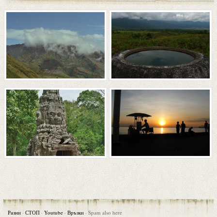
Разни
·
СТОП
·
Youtube
·
Връзки
·
Spam also here