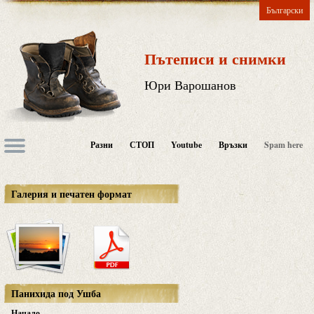
Български
Пътеписи и снимки
Юри Варошанов
Разни
СТОП
Youtube
Връзки
Spam here
Галерия и печатен формат
Панихида под Ушба
Начало