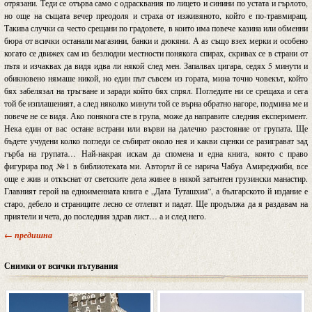
отрязани. Теди се отърва само с одрасквания по лицето и синини по устата и гърлото,
но още на същата вечер преодоля и страха от изживяното, който е по-травмиращ.
Такива случки са често срещани по градовете, в които има повече казина или обменни
бюра от всички останали магазини, банки и дюкяни. А аз също взех мерки и особено
когато се движех сам из безлюдни местности понякога спирах, скривах се в страни от
пътя и изчаквах да видя идва ли някой след мен. Запалвах цигара, седях 5 минути и
обикновено нямаше никой, но един път съвсем из гората, мина точно човекът, който
бях забелязал на тръгване и заради който бях спрял. Погледите ни се срещаха и сега
той бе изплашеният, а след няколко минути той се върна обратно нагоре, подмина ме и
повече не се видя. Ако понякога сте в група, може да направите следния експеримент.
Нека един от вас остане встрани или върви на далечно разстояние от групата. Ще
бъдете учудени колко погледи се събират около нея и какви сценки се разиграват зад
гърба на групата… Най-накрая искам да спомена и една книга, която с право
фигурира под №1 в библиотеката ми. Авторът й се нарича Чабуа Амиреджиби, все
още е жив и откъснат от светските дела живее в някой затънтен грузински манастир.
Главният герой на едноименната книга е „Дата Туташхиа”, а българското й издание е
старо, дебело и страниците лесно се отлепят и падат. Ще продължа да я раздавам на
приятели и чета, до последния здрав лист… а и след него.
← предишна
Снимки от всички пътувания