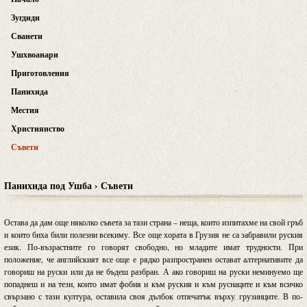
Зугдиди
Сванети
Ушхвоанари
Приготовления
Панихида
Местия
Християнство
Съвети
Панихида под Ушба › Съвети
Остава да дам още няколко съвета за тази страна – неща, които изпитахме на свой гръб
и които биха били полезни всекиму. Все още хората в Грузия не са забравили руския
език. По-възрастните го говорят свободно, но младите имат трудности. При
положение, че английският все още е рядко разпространен остават алтернативите да
говориш на руски или да не бъдеш разбран. А ако говориш на руски неминуемо ще
попаднеш и на тези, които имат фобия и към руския и към руснаците и към всичко
свързано с тази култура, оставила своя дълбок отпечатък върху грузинците. В по-