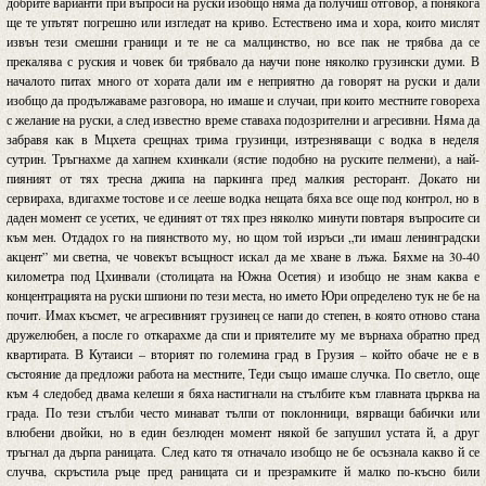
добрите варианти при въпроси на руски изобщо няма да получиш отговор, а понякога
ще те упътят погрешно или изгледат на криво. Естествено има и хора, които мислят
извън тези смешни граници и те не са малцинство, но все пак не трябва да се
прекалява с руския и човек би трябвало да научи поне няколко грузински думи. В
началото питах много от хората дали им е неприятно да говорят на руски и дали
изобщо да продължаваме разговора, но имаше и случаи, при които местните говореха
с желание на руски, а след известно време ставаха подозрителни и агресивни. Няма да
забравя как в Мцхета срещнах трима грузинци, изтрезняващи с водка в неделя
сутрин. Тръгнахме да хапнем кхинкали (ястие подобно на руските пелмени), а най-
пияният от тях тресна джипа на паркинга пред малкия ресторант. Докато ни
сервираха, вдигахме тостове и се лееше водка нещата бяха все още под контрол, но в
даден момент се усетих, че единият от тях през няколко минути повтаря въпросите си
към мен. Отдадох го на пиянството му, но щом той изръси „ти имаш ленинградски
акцент” ми светна, че човекът всъщност искал да ме хване в лъжа. Бяхме на 30-40
километра под Цхинвали (столицата на Южна Осетия) и изобщо не знам каква е
концентрацията на руски шпиони по тези места, но името Юри определено тук не бе на
почит. Имах късмет, че агресивният грузинец се напи до степен, в която отново стана
дружелюбен, а после го откарахме да спи и приятелите му ме върнаха обратно пред
квартирата. В Кутаиси – вторият по големина град в Грузия – който обаче не е в
състояние да предложи работа на местните, Теди също имаше случка. По светло, още
към 4 следобед двама келеши я бяха настигнали на стълбите към главната църква на
града. По тези стълби често минават тълпи от поклонници, вярващи бабички или
влюбени двойки, но в един безлюден момент някой бе запушил устата й, а друг
тръгнал да дърпа раницата. След като тя отначало изобщо не бе осъзнала какво й се
случва, скръстила ръце пред раницата си и презрамките й малко по-късно били