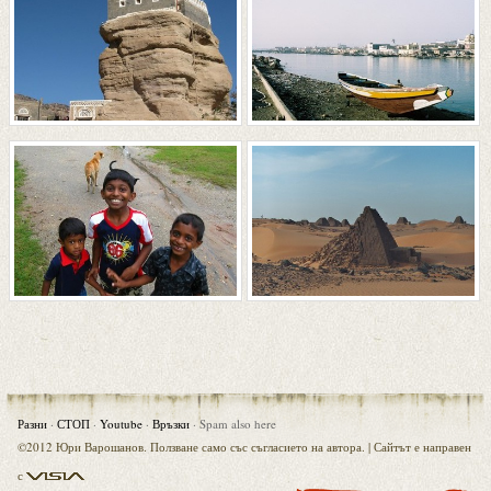
Разни
·
СТОП
·
Youtube
·
Връзки
·
Spam also here
©2012 Юри Варошанов. Ползване само със съгласието на автора. |
Сайтът е направен
Visia
с