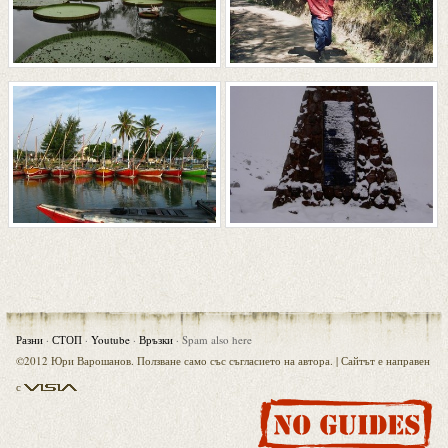
Разни
·
СТОП
·
Youtube
·
Връзки
·
Spam also here
©2012 Юри Варошанов. Ползване само със съгласието на автора. |
Сайтът е направен
Visia
с