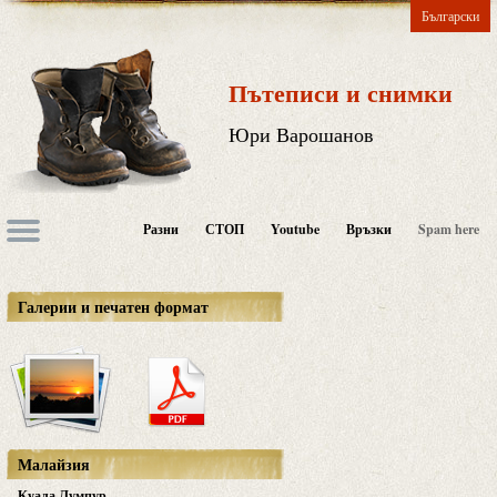
Български
Пътеписи и снимки
Юри Варошанов
Разни
СТОП
Youtube
Връзки
Spam here
Галерии и печатен формат
Малайзия
Куала Лумпур