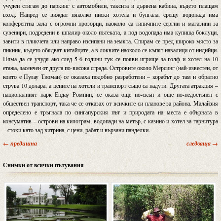
учуден стигам до паркинг с автомобили, таксита и дървена кабина, където плащам
вход. Напред се виждат няколко ниски хотела и бунгала, срещу водопада има
конферентна зала с огромни прозорци, наоколо са типичните сергии и магазини за
сувенири, подредени в шпалир около пътеката, а под водопада има купища боклуци,
завити в пликчета или направо изсипани на земята. Спирам се пред широко място за
пикник, където обядват китайците, а в локвите наоколо се къпят навалици от индийци.
Няма да се учудя ако след 5-6 години тук се появи игрище за голф и хотел на 10
етажа, засенчен от друга по-висока сграда. Островите около Мерсинг (най-известен, от
които е Пулау Тиоман) се оказаха подобно разработени – корабът до там и обратно
струва 10 долара, а цените на хотели и транспорт също са надути. Другата атракция –
националният парк Ендау Ромпин, се оказа още по-скъп и още по-недостъпен с
обществен транспорт, така че се отказах от всичките си планове за района. Малайзия
определено е тръгнала по сингапурския път и природата на места е обърната в
консуматив – острови на килограм, водопади на метър, с казино и хотел за гарнитура
– стоки като зад витрина, с цени, рабат и вързани панделки.
← предишна
следваща →
Снимки от всички пътувания