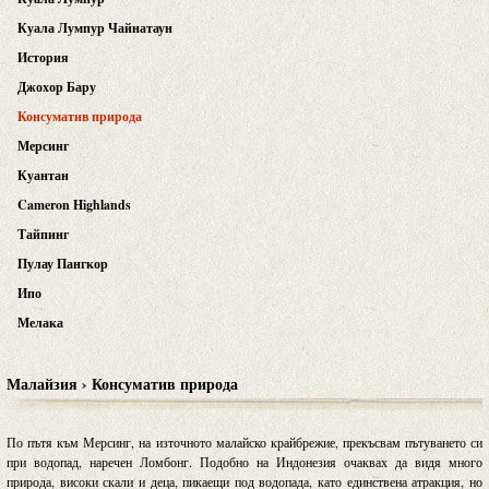
Куала Лумпур Чайнатаун
История
Джохор Бару
Консуматив природа
Мерсинг
Куантан
Cameron Highlands
Тайпинг
Пулау Пангкор
Ипо
Мелака
Малайзия › Консуматив природа
По пътя към Мерсинг, на източното малайско крайбрежие, прекъсвам пътуването си
при водопад, наречен Ломбонг. Подобно на Индонезия очаквах да видя много
природа, високи скали и деца, пикаещи под водопада, като единствена атракция, но