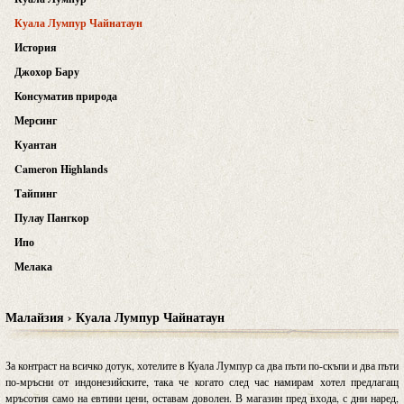
Куала Лумпур Чайнатаун
История
Джохор Бару
Консуматив природа
Мерсинг
Куантан
Cameron Highlands
Тайпинг
Пулау Пангкор
Ипо
Мелака
Малайзия › Куала Лумпур Чайнатаун
За контраст на всичко дотук, хотелите в Куала Лумпур са два пъти по-скъпи и два пъти
по-мръсни от индонезийските, така че когато след час намирам хотел предлагащ
мръсотия само на евтини цени, оставам доволен. В магазин пред входа, с дни наред,