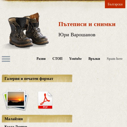
Български
Пътеписи и снимки
Юри Варошанов
Разни
СТОП
Youtube
Връзки
Spam here
Галерии и печатен формат
Малайзия
Куала Лумпур