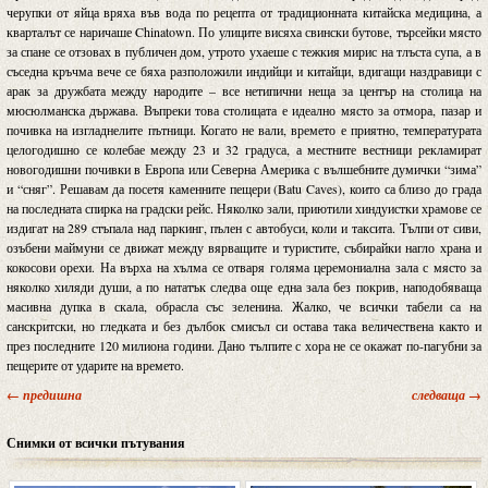
черупки от яйца вряха във вода по рецепта от традиционната китайска медицина, а
кварталът се наричаше Chinatown. По улиците висяха свински бутове, търсейки място
за спане се отзовах в публичен дом, утрото ухаеше с тежкия мирис на тлъста супа, а в
съседна кръчма вече се бяха разположили индийци и китайци, вдигащи наздравици с
арак за дружбата между народите – все нетипични неща за център на столица на
мюсюлманска държава. Въпреки това столицата е идеално място за отмора, пазар и
почивка на изгладнелите пътници. Когато не вали, времето е приятно, температурата
целогодишно се колебае между 23 и 32 градуса, а местните вестници рекламират
новогодишни почивки в Европа или Северна Америка с вълшебните думички “зима”
и “сняг”. Решавам да посетя каменните пещери (Batu Caves), които са близо до града
на последната спирка на градски рейс. Няколко зали, приютили хиндуистки храмове се
издигат на 289 стъпала над паркинг, пълен с автобуси, коли и таксита. Тълпи от сиви,
озъбени маймуни се движат между вярващите и туристите, събирайки нагло храна и
кокосови орехи. На върха на хълма се отваря голяма церемониална зала с място за
няколко хиляди души, а по нататък следва още една зала без покрив, наподобяваща
масивна дупка в скала, обрасла със зеленина. Жалко, че всички табели са на
санскритски, но гледката и без дълбок смисъл си остава така величествена както и
през последните 120 милиона години. Дано тълпите с хора не се окажат по-пагубни за
пещерите от ударите на времето.
← предишна
следваща →
Снимки от всички пътувания