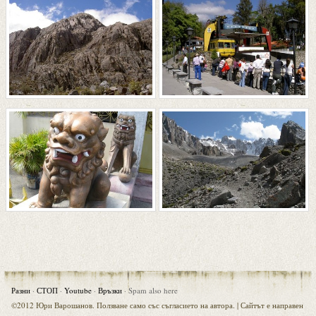
Разни
·
СТОП
·
Youtube
·
Връзки
·
Spam also here
©2012 Юри Варошанов. Ползване само със съгласието на автора. |
Сайтът е направен