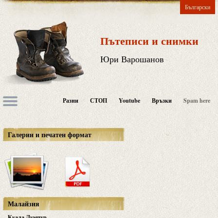
Български
Пътеписи и снимки
Юри Варошанов
Разни
СТОП
Youtube
Връзки
Spam here
Галерии и печатен формат
Малайзия
Куала Лумпур