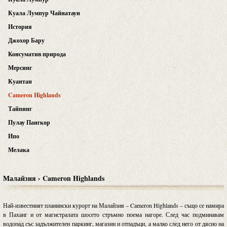
Куала Лумпур Чайнатаун
История
Джохор Бару
Консуматив природа
Мерсинг
Куантан
Cameron Highlands
Тайпинг
Пулау Пангкор
Ипо
Мелака
Малайзия › Cameron Highlands
Най-известният планински курорт на Малайзия – Cameron Highlands – също се намира
в Паханг и от магистралата шосето стръмно поема нагоре. След час подминавам
водопад със задължителен паркинг, магазин и отпадъци, а малко след него от дясно на