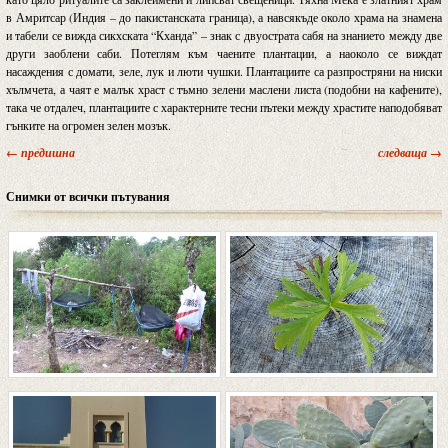
в Амритсар (Индия – до пакистанската граница), а навсякъде около храма на знамена
и табели се вижда сикхската “Кханда” – знак с двуострата сабя на знанието между две
други заоблени саби. Потеглям към чаените плантации, а наоколо се виждат
насаждения с домати, зеле, лук и люти чушки. Плантациите са разпростряни на ниски
хълмчета, а чаят е малък храст с тъмно зелени маслени листа (подобни на кафените),
така че отдалеч, плантациите с характерните тесни пътеки между храстите наподобяват
гънките на огромен зелен мозък.
← предишна
следваща →
Снимки от всички пътувания