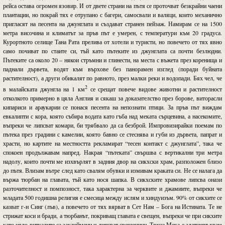
рейса остава огромен язовир. И от двете страни на пътя се проточват безкрайни чаени
плантации, но покрай тях е отрупано с багери, самосвали и валяци, които механично
пригласят на песента на джунглата и създават странен пейзаж. Намирам се на 1500
метра височина и климатът за пръв път е умерен, с температури към 20 градуса.
Курортното селище Тана Рата прелива от хотели и туристи, но повечето от тях явно
само почиват по стаите си, тъй като пътеките из джунглата са почти безлюдни.
Пътеките са около 20 – някои стръмни и глинести, на места с въжета през коренища и
паднали дървета, водят към върхове без панорамен изглед (поради буйната
растителност), а други обикалят по равното, през малки реки и водопади. Бях чел, че
2
в малайската джунгла на 1 км
се срещат повече видове животни и растителност
отколкото примерно в цяла Англия и сякаш за доказателство през борове, виторасли
кипариси и араукарии се понася песента на непознати птици. За пръв път виждам
евкалипти с кора, която събира водата като гъба над меката сърцевина, а насекомите,
въпреки че липсват комари, би трябвало да са безброй. Импровизирайки поемам по
пътека през градини с камелии, която бавно се стеснява и губи из дървета, папрат и
храсти, но картите на местността рекламират “тесен контакт с джунглата”, така че
спокоен продължавам напред. Накрая “пътеката” свършва с вертикални три метра
надолу, които почти ме изхвърлят в задния двор на сикхски храм, разположен близо
до пътя. Влизам вътре след като свалям обувки и измивам краката си. Не се налага да
вържа тюрбан на главата, тъй като нося шапка. В сикхските храмове липсва онази
разточителност и помпозност, така характерна за черквите и джамиите, въпреки че
младата 500 годишна религия е смесица между ислям и хиндуизъм. 90% от сикхите се
казват г-н Синг (лъв), а повечето от тях вярват в Сет Нам – Бога на Истината. Те не
стрижат коси и бради, а тюрбанът, покриващ главата е свещен, въпреки че при сикхите
като цяло ритуалите са заклеймени и липсват свещеници. Тяхна Мека е златният храм